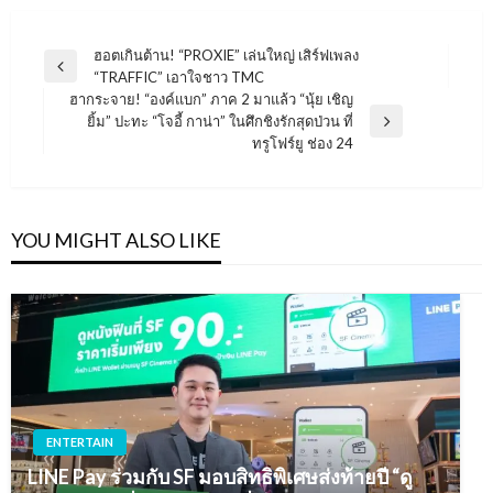
แนะแนว
ฮอตเกินต้าน! “PROXIE” เล่นใหญ่ เสิร์ฟเพลง
Previous
“TRAFFIC” เอาใจชาว TMC
เรื่อง
Post
ฮากระจาย! “องค์แบก” ภาค 2 มาแล้ว “นุ้ย เชิญ
ยิ้ม” ปะทะ “โจอี้ กาน่า” ในศึกชิงรักสุดป่วน ที่
Next
ทรูโฟร์ยู ช่อง 24
Post
YOU MIGHT ALSO LIKE
ENTERTAIN
LINE Pay ร่วมกับ SF มอบสิทธิพิเศษส่งท้ายปี “ดู