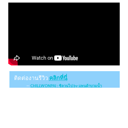
ติดต่องานรีวิว
คลิกที่นี่
CHILLWONPAI : ชิลวนไป by แพนด้าบวมน้ำ