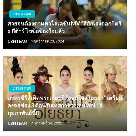
ENTERTAIN
สวยจนต้องตามหาโลเคชั่น MV “สิฮักเองดอก” ตรี
x กีต้าร์ ไขข้อข้องใจแล้ว
CBNTEAM
พฤศจิกายน 23, 2024
ENTERTAIN
ละครซีรีส์เทิดพระเกียรติ “จอมใจอโยธยา” เตรียม
ลงจอช่อง 3 ต้อนรับเทศกาลวาเลนไทน์ 14
กุมภาพันธ์นี้!!
CBNTEAM
กุมภาพันธ์ 14, 2025