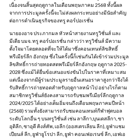
เนื่องจนสิ้นสุดฤดูกาลในเดือนพฤษภาคม 2568 ทั้งนี้ผล
จากการประมูลครั้งนี้จะไม่ส่งผลกระทบอย่างมีนัยสำคัญ
ต่อการดำเนินธุรกิจของทรู คอร์ปอเรชั่น
นายองอาจ ประภากมล หัวหน้าสายงานทรูวิชั่นส์ และ
มีเดีย บมจ. ทรู คอร์ปอเรชั่น กล่าวว่า ทรูวิชั่นส์ มีความ
ตั้งใจมาโดยตลอดที่จะให้ได้มาซึ่งคอนเทนท์ลิขสิทธิ์
พรีเมียร์ลีก อังกฤษ ซึ่งในครั้งนี้ก็เช่นกันได้เข้าร่วมประมูล
ลิขสิทธิ์การถ่ายทอดสดพรีเมียร์ลีกอังกฤษ ฤดูกาล 2025-
2028 ซึ่งแม้ได้ยื่นข้อเสนอแข่งขันไปในราคาที่เหมาะสม
แต่เนื่องจากมีผู้ร่วมประมูลรายอื่นเสนอราคาสูงกว่าจึงได้
รับสิทธิ์การถ่ายทอดสำหรับฤดูกาลหน้าไป อย่างไรก็ตาม
สมาชิกทรูวิชั่นส์ยังคงสามารถรับชมพรีเมียร์ลีกฤดูกาล
2024/2025 ได้อย่างเต็มอิ่มจนถึงเดือนพฤษภาคมปีหน้า
(2568) รวมทั้งยังสามารถรับชมคอนเทนท์กีฬาฟุตบอล
ระดับโลกอื่น ๆ บนทรูวิชั่นส์ เช่น ลาลีกา,บุนเดสลีกา, ซา
อุดิลีก, ซาอุดี คิงส์คัพ, เอลีก (ออสเตรเลียน ลีก), ยูฟ่าแชม
เปียนส์ ลีก, ยูฟ่ายูโรปา ลีก, ยูฟ่า คอนเฟอเรนซ์ ลีก, เอฟเอ