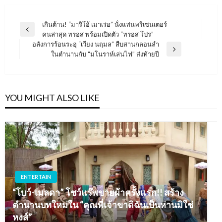
แนะแนว
เกินต้าน! “มาริโอ้ เมาเร่อ” นั่งแท่นพรีเซนเตอร์
Previous
คนล่าสุด ทรอส พร้อมเปิดตัว “ทรอส โปร”
เรื่อง
Post
อลังการร้อนระอุ “เวียง นฤมล” สืบสานกลอนลำ
Next
ในตำนานกับ “มโนราห์เล่นไฟ” ส่งท้ายปี
Post
YOU MIGHT ALSO LIKE
ENTERTAIN
“โบว์-เมลดา” โชว์แร๊พขายผ้าครั้งแรก!! สร้าง
ตำนานบทใหม่ใน “คุณพี่เจ้าขาดิฉันเป็นห่านมิใช่
หงส์”