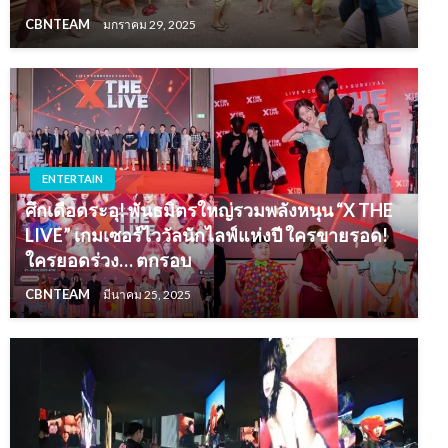
CBNTEAM
มกราคม 29, 2025
ENTERTAIN
ศึกเดือดระอุ! พันธมิตรใหญ่รวมพลังหนุน “X THE
LIVE” เกมเซอร์ไววัลนักไลฟ์แห่งปี ใครขายรอด!
ใครยอดร่วง… ตกรอบ
CBNTEAM
มีนาคม 25, 2025