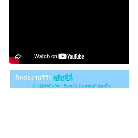
ติดต่องานรีวิว
คลิกที่นี่
CHILLWONPAI : ชิลวนไป by แพนด้าบวมน้ำ