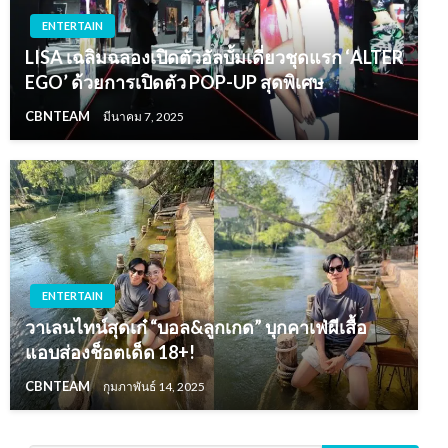
ENTERTAIN
LISA เฉลิมฉลองเปิดตัวอัลบั้มเดี่ยวชุดแรก ‘ALTER
EGO’ ด้วยการเปิดตัว POP-UP สุดพิเศษ
CBNTEAM
มีนาคม 7, 2025
ENTERTAIN
วาเลนไทน์สุดเก๋ “บอล&ลูกเกด” บุกคาเฟ่ผีเสื้อ
แอบส่องช็อตเด็ด 18+!
CBNTEAM
กุมภาพันธ์ 14, 2025