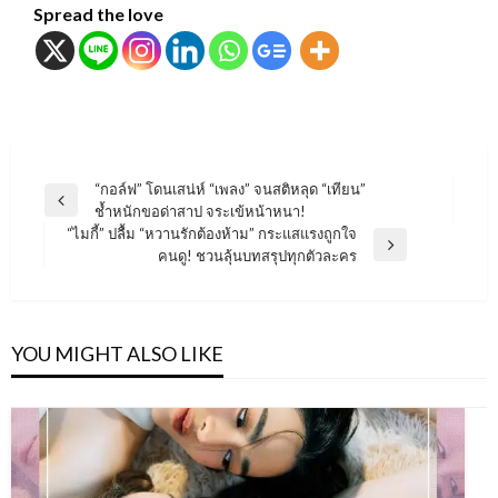
Spread the love
แนะแนว
“กอล์ฟ” โดนเสน่ห์ “เพลง” จนสติหลุด “เทียน”
Previous
ช้ำหนักขอด่าสาป จระเข้หน้าหนา!
เรื่อง
Post
“ไมกี้” ปลื้ม “หวานรักต้องห้าม” กระแสแรงถูกใจ
Next
คนดู! ชวนลุ้นบทสรุปทุกตัวละคร
Post
YOU MIGHT ALSO LIKE