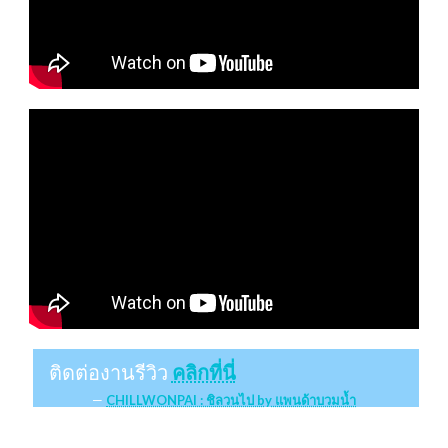
ติดต่องานรีวิว
คลิกที่นี่
CHILLWONPAI : ชิลวนไป by แพนด้าบวมน้ำ