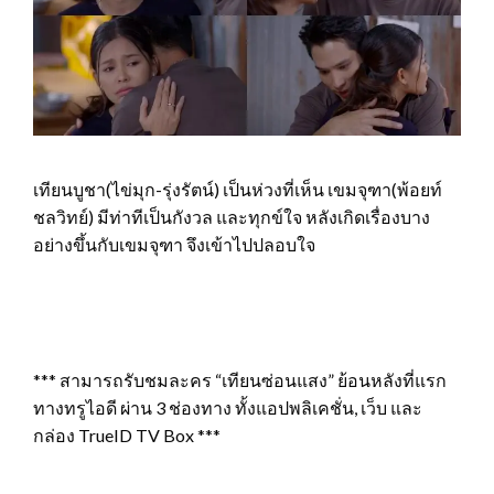
เทียนบูชา(ไข่มุก-รุ่งรัตน์) เป็นห่วงที่เห็น เขมจุฑา(พ้อยท์
ชลวิทย์) มีท่าทีเป็นกังวล และทุกข์ใจ หลังเกิดเรื่องบาง
อย่างขึ้นกับเขมจุฑา จึงเข้าไปปลอบใจ
*** สามารถรับชมละคร “เทียนซ่อนแสง” ย้อนหลังที่แรก
ทางทรูไอดี ผ่าน 3 ช่องทาง ทั้งแอปพลิเคชั่น, เว็บ และ
กล่อง TrueID TV Box ***