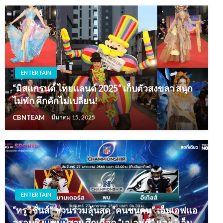
ENTERTAIN
“มิสแกรนด์ ไทยแลนด์ 2025“ เก็บตัวสงขลา สนุก
ไม่พัก คึกคักไม่เปลี่ยน!
CBNTEAM
มีนาคม 15, 2025
ENTERTAIN
“ทรูวิชั่นส์” ชวนร่วมลุ้นสด “คนชนคน” เอ็นเอฟแอ
ลรอบชิงแชมป์สาย ศึกเดือด “เอเอฟซี” และ “เอ็น