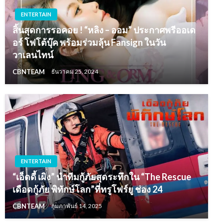
ENTERTAIN
สิ้นสุดการรอคอย ! “หลิง – ออม” ประกาศพรีออเด
อร์ โฟโต้บุ๊ค พร้อมร่วมลุ้น Fansign ในวัน
วาเลนไทน์
CBNTEAM
ธันวาคม 25, 2024
ENTERTAIN
“เอ็ดดี้ เผิง” นำทีมกู้ภัยสุดระทึกใน “The Rescue
เดือดกู้ภัย พิทักษ์โลก”ที่ทรูโฟร์ยู ช่อง 24
CBNTEAM
กุมภาพันธ์ 14, 2025