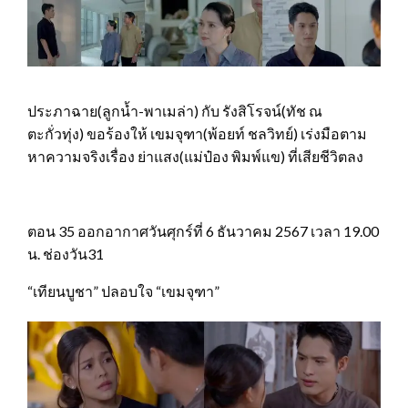
ประภาฉาย(ลูกน้ำ-พาเมล่า) กับ รังสิโรจน์(ทัช ณ
ตะกั่วทุ่ง) ขอร้องให้ เขมจุฑา(พ้อยท์ ชลวิทย์) เร่งมือตาม
หาความจริงเรื่อง ย่าแสง(แม่ป๋อง พิมพ์แข) ที่เสียชีวิตลง
ตอน 35 ออกอากาศวันศุกร์ที่ 6 ธันวาคม 2567 เวลา 19.00
น. ช่องวัน31
“เทียนบูชา” ปลอบใจ “เขมจุฑา”