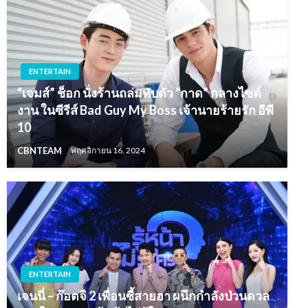
ENTERTAIN
“เจมส์” ช็อก นั่งร้านถล่มทับตัว “กาด” กลางไซต์
งาน ในซีรีส์ Bad Guy My Boss เจ้านายร้ายรัก อีพี
10
CBNTEAM
พฤศจิกายน 16, 2024
ENTERTAIN
เจนนี่ – ก๊อตจิ 2 เพื่อนซี้สายฮา ผนึกกำลังป่วนดวล