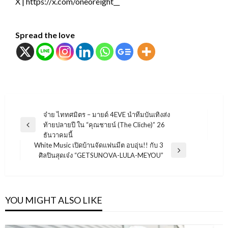
X | https://x.com/oneoreight__
Spread the love
แนะแนว
จ๋าย ไททศมิตร – มายด์ 4EVE นำทีมบันเทิงส่ง
ท้ายปลายปี ใน “คุณชายน์ (The Cliche)” 26
เรื่อง
Previous
ธันวาคมนี้
Post
White Music เปิดบ้านจัดแฟนมีต อบอุ่น!! กับ 3
Next
ศิลปินสุดเจ๋ง “GETSUNOVA-LULA-MEYOU”
Post
YOU MIGHT ALSO LIKE