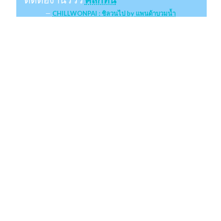
CHILLWONPAI : ชิลวนไป by แพนด้าบวมน้ำ