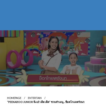
HOMEPAGE
ENTERTAIN
“PEEKABOO JUNIOR จ๊ะเอ๋! เด็ด เด็ด” ชวนทำเมนู…ช็อคโกแลตรังนก