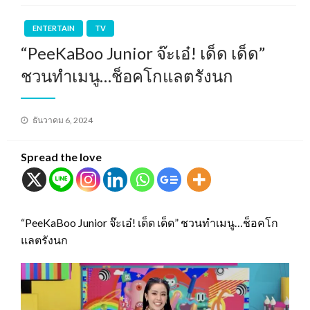
ENTERTAIN
TV
“PeeKaBoo Junior จ๊ะเอ๋! เด็ด เด็ด”
ชวนทำเมนู…ช็อคโกแลตรังนก
Posted
ธันวาคม 6, 2024
on
Spread the love
“PeeKaBoo Junior จ๊ะเอ๋! เด็ด เด็ด” ชวนทำเมนู…ช็อคโก
แลตรังนก