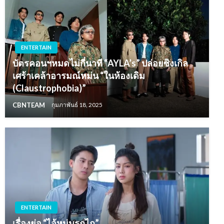
ENTERTAIN
บัตรคอนฯหมดไม่กี่นาที “AYLA’s” ปล่อยซิงเกิล
เศร้าเคล้าอารมณ์หม่น “ในห้องเดิม
(Claustrophobia)”
CBNTEAM
กุมภาพันธ์ 18, 2025
ENTERTAIN
เรื่องย่อ “ไอ้หนุ่มรถไถ”