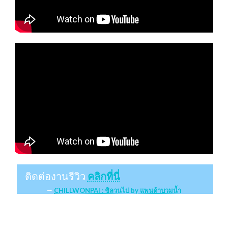
ติดต่องานรีวิว
คลิกที่นี่
CHILLWONPAI : ชิลวนไป by แพนด้าบวมน้ำ