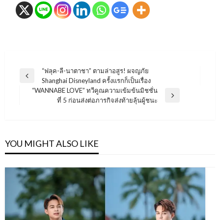
แนะแนว
“ฟลุค-ลี-นาตาชา” ตามล่าอสูร! ผจญภัย
Previous
Shanghai Disneyland ครั้งแรกก็เป็นเรื่อง
เรื่อง
Post
“WANNABE LOVE” ทวีคูณความเข้มข้นมิชชั่น
Next
ที่ 5 ก่อนส่งต่อภารกิจส่งท้ายลุ้นผู้ชนะ
Post
YOU MIGHT ALSO LIKE