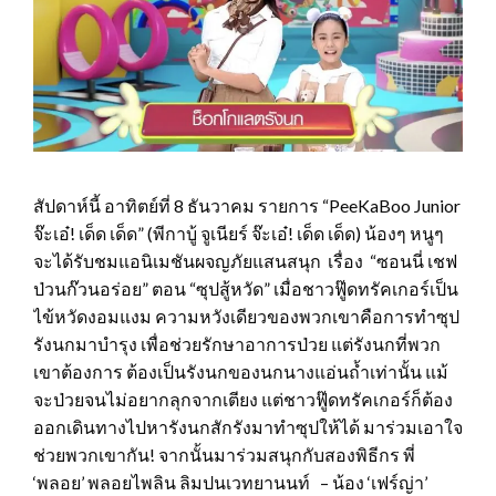
สัปดาห์นี้ อาทิตย์ที่ 8 ธันวาคม รายการ “PeeKaBoo Junior
จ๊ะเอ๋! เด็ด เด็ด” (พีกาบู้ จูเนียร์ จ๊ะเอ๋! เด็ด เด็ด) น้องๆ หนูๆ
จะได้รับชมแอนิเมชันผจญภัยแสนสนุก เรื่อง “ซอนนี่ เชฟ
ป่วนก๊วนอร่อย” ตอน “ซุปสู้หวัด” เมื่อชาวฟู๊ดทรัคเกอร์เป็น
ไข้หวัดงอมแงม ความหวังเดียวของพวกเขาคือการทำซุป
รังนกมาบำรุง เพื่อช่วยรักษาอาการป่วย แต่รังนกที่พวก
เขาต้องการ ต้องเป็นรังนกของนกนางแอ่นถ้ำเท่านั้น แม้
จะป่วยจนไม่อยากลุกจากเตียง แต่ชาวฟู๊ดทรัคเกอร์ก็ต้อง
ออกเดินทางไปหารังนกสักรังมาทำซุปให้ได้ มาร่วมเอาใจ
ช่วยพวกเขากัน! จากนั้นมาร่วมสนุกกับสองพิธีกร พี่
‘พลอย’ พลอยไพลิน ลิมปนเวทยานนท์ – น้อง ‘เฟร์ญ่า’