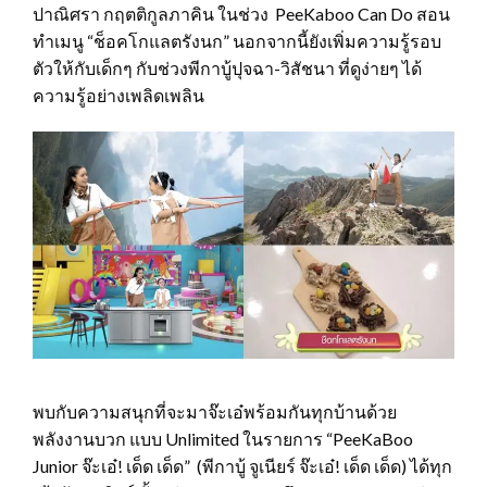
ปาณิศรา กฤตติกูลภาคิน ในช่วง PeeKaboo Can Do สอน
ทำเมนู “ช็อคโกแลตรังนก” นอกจากนี้ยังเพิ่มความรู้รอบ
ตัวให้กับเด็กๆ กับช่วงพีกาบู้ปุจฉา-วิสัชนา ที่ดูง่ายๆ ได้
ความรู้อย่างเพลิดเพลิน
พบกับความสนุกที่จะมาจ๊ะเอ๋พร้อมกันทุกบ้านด้วย
พลังงานบวก แบบ Unlimited ในรายการ “PeeKaBoo
Junior จ๊ะเอ๋! เด็ด เด็ด” (พีกาบู้ จูเนียร์ จ๊ะเอ๋! เด็ด เด็ด) ได้ทุก