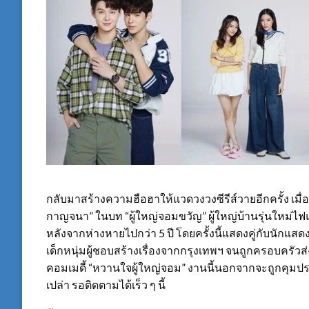
กลับมาสร้างความฮือฮาให้แวดวงวงซีรีส์วายอีกครั้ง เมื่
กาญจนา” ในบท “ผู้ใหญ่จอมขวัญ” ผู้ใหญ่บ้านรุ่นใหม่ไฟ
หลังจากห่างหายไปกว่า 5 ปี โดยครั้งนี้แสดงคู่กับนักแสดง
เด็กหนุ่มผู้ชอบสร้างเรื่องจากกรุงเทพฯ จนถูกครอบครัวส่
คอมเมดี้ “หวานใจผู้ใหญ่จอม” งานนี้นอกจากจะถูกคุมประ
เปล่า รอติดตามได้เร็ว ๆ นี้