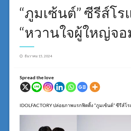
“ภูมเซ้นต์” ซีรีส์
“หวานใจผู้ใหญ่จอ
Posted
ธันวาคม 15, 2024
on
Spread the love
IDOLFACTORY ปล่อยภาพแรกฟิตติ้ง “ภูมเซ้นต์” ซีรีส์โ