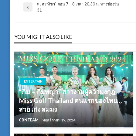
ละคร ทิชา” ตอน 7 – 8 เวลา 20.30 น. ทางช่องวัน
แนะแนว
Previous
31
Post
เรื่อง
YOU MIGHT ALSO LIKE
ENTERTAIN
“ภิม – ภิมพญา” สาวงามผู้คว้ามงกุฎ
Miss Golf Thailand คนแรกของไทย…
สวย เก่ง สมมง
CBNTEAM
พฤศจิกายน 19, 2024