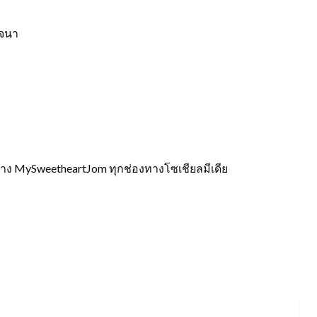
ญจนา
าง MySweetheartJom ทุกช่องทางโซเชียลมีเดีย