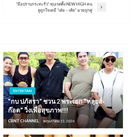
“มือปราบกระทะรั่ว” ทุบเรตติ้ง NEW HIGH คน
Next
ดูถูกใจเคมี “เต๋อ – เต้ย” มวยถูกคู่
Post
ENTERTAIN
“กบ ปภัสรา” ชวน 2 พระเอก “หลุยส์-
ก๊อต” วิ่งเพื่อสุขภาพ!!!
CBNT CHANNEL
พฤษภาคม 13, 2026