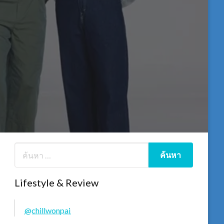
Lifestyle & Review
@chillwonpai