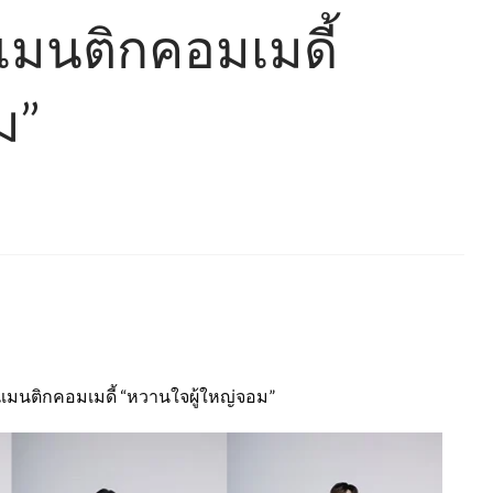
โรแมนติกคอมเมดี้
ม”
รแมนติกคอมเมดี้ “หวานใจผู้ใหญ่จอม”