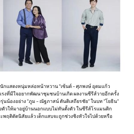
อนักแสดงหนุ่มหล่อหน้าหวาน “เซ้นต์ – ศุภพงษ์ อุดมแก้ว
แรงที่มีใจอยากพัฒนาชุมชนบ้านเกิด ผลงานซีรีส์วายอีกครั้ง
รุ่นน้องอย่าง “ภูม – ณัฐภาสน์ ตันติเสถียรชัย” ในบท “โยธิน”
งตัวให้มาอยู่บ้านนอกแบบไม่ทันตั้งตัว ในซีรีส์โรแมนติก
พฤติดัดนิสัยแล้ว เด็กแสบจะถูกช่วงชิงหัวใจไปด้วยหรือ