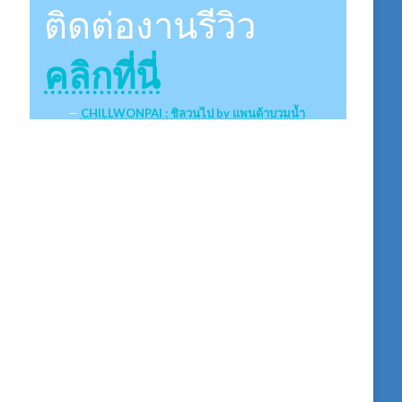
ติดต่องานรีวิว
คลิกที่นี่
CHILLWONPAI : ชิลวนไป by แพนด้าบวมน้ำ