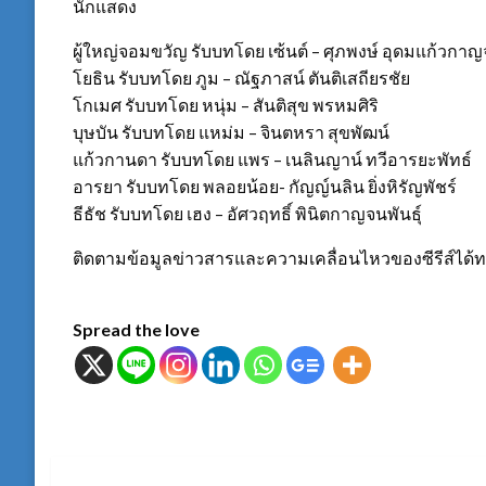
นักแสดง
ผู้ใหญ่จอมขวัญ รับบทโดย เซ้นต์ – ศุภพงษ์ อุดมแก้วกา
โยธิน รับบทโดย ภูม – ณัฐภาสน์ ตันติเสถียรชัย
โกเมศ รับบทโดย หนุ่ม – สันติสุข พรหมศิริ
บุษบัน รับบทโดย แหม่ม – จินตหรา สุขพัฒน์
แก้วกานดา รับบทโดย แพร – เนลินญาน์ ทวีอารยะพัทธ์
อารยา รับบทโดย พลอยน้อย- กัญญ์นลิน ยิ่งหิรัญพัชร์
ธีธัช รับบทโดย เฮง – อัศวฤทธิ์ พินิตกาญจนพันธุ์
ติดตามข้อมูลข่าวสารและความเคลื่อนไหวของซีรีส์ได้ท
Spread the love