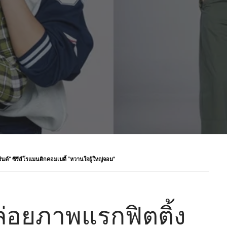
ต์” ซีรีส์โรแมนติกคอมเมดี้ “หวานใจผู้ใหญ่จอม”
อยภาพแรกฟิตติ้ง