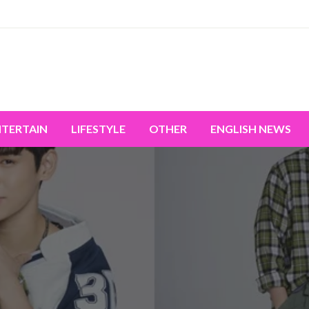
miss the world's movement.
NTERTAIN
LIFESTYLE
OTHER
ENGLISH NEWS