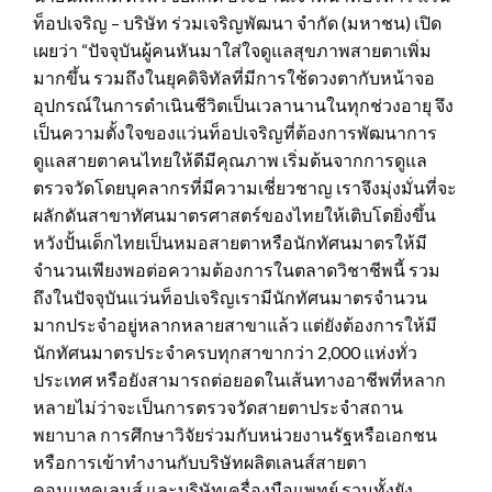
ท็อปเจริญ – บริษัท ร่วมเจริญพัฒนา จำกัด (มหาชน) เปิด
เผยว่า “ปัจจุบันผู้คนหันมาใส่ใจดูแลสุขภาพสายตาเพิ่ม
มากขึ้น รวมถึงในยุคดิจิทัลที่มีการใช้ดวงตากับหน้าจอ
อุปกรณ์ในการดำเนินชีวิตเป็นเวลานานในทุกช่วงอายุ จึง
เป็นความตั้งใจของแว่นท็อปเจริญที่ต้องการพัฒนาการ
ดูแลสายตาคนไทยให้ดีมีคุณภาพ เริ่มต้นจากการดูแล
ตรวจวัดโดยบุคลากรที่มีความเชี่ยวชาญ เราจึงมุ่งมั่นที่จะ
ผลักดันสาขาทัศนมาตรศาสตร์ของไทยให้เติบโตยิ่งขึ้น
หวังปั้นเด็กไทยเป็นหมอสายตาหรือนักทัศนมาตรให้มี
จำนวนเพียงพอต่อความต้องการในตลาดวิชาชีพนี้ รวม
ถึงในปัจจุบันแว่นท็อปเจริญเรามีนักทัศนมาตรจำนวน
มากประจำอยู่หลากหลายสาขาแล้ว แต่ยังต้องการให้มี
นักทัศนมาตรประจำครบทุกสาขากว่า 2,000 แห่งทั่ว
ประเทศ หรือยังสามารถต่อยอดในเส้นทางอาชีพที่หลาก
หลายไม่ว่าจะเป็นการตรวจวัดสายตาประจำสถาน
พยาบาล การศึกษาวิจัยร่วมกับหน่วยงานรัฐหรือเอกชน
หรือการเข้าทำงานกับบริษัทผลิตเลนส์สายตา
คอนแทคเลนส์ และบริษัทเครื่องมือแพทย์ รวมทั้งยัง