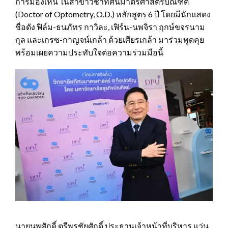
การมองเห็น ในสาขาวิชาทัศนมาตรศาสตรบัณฑิต
(Doctor of Optometry, O.D.) หลักสูตร 6 ปี โดยมีนักแสดง
ชื่อดัง ฟิล์ม-ธนภัทร กาวิละ, เฟิร์น-นพจิรา ฤกษ์ขจรนาม
กุล และเกรซ-กาญจน์เกล้า ด้วยเศียรเกล้า มาร่วมพูดคุย
พร้อมเผยความประทับใจต่อความร่วมมือนี้
นายนพศักดิ์ ตรีพรชัยศักดิ์ ประธานเจ้าหน้าที่บริหาร แว่น