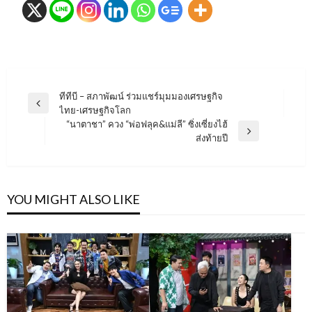
แนะแนว
ทีทีบี – สภาพัฒน์ ร่วมแชร์มุมมองเศรษฐกิจ
Previous
ไทย-เศรษฐกิจโลก
เรื่อง
Post
“นาตาชา” ควง “พ่อฟลุค&แม่ลี” ซิ่งเซี่ยงไฮ้
Next
ส่งท้ายปี
Post
YOU MIGHT ALSO LIKE