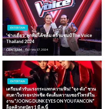
ENTERTAIN
‘ช่างเดี่ยว’ ลูกทีมโค้ชคิ้ม คว้าแชมป์ The Voice
Thailand 2024
CBNTEAM
ธันวาคม 17, 2024
ENTERTAIN
เตรียมตัวรับแรงกระแทกความฟิน! “จุง-ดัง” ชวน
สบตาในระยะประชิด จัดเต็มความเซอร์ไพรส์ใน
งาน “JOONG DUNK EYES ON YOU FANCON”
ล็อคคิวกดบัตร 1 มี.ค.นี้