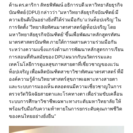
ด้าน ดร.ดาริกา ลัทธพิพัฒน์ อธิการบดี มหาวิทยาลัยธุรกิจ
บัณฑิตย์ (DPU) กล่าวว่า “มหาวิทยาลัยธุรกิจบัณฑิตย์ มี
ความยินดีเป็นอย่างยิ่งที่ได้ร่วมมือกับ ‘แว่นท็อปเจริญ’ ใน
การจัดตั้ง ‘วิทยาลัยทัศนมาตรศาสตร์@ท็อปเจริญ โดย
มหาวิทยาลัยธุรกิจบัณฑิตย์’ ขึ้นเพื่อพัฒนาหลักสูตรทัศน
มาตรศาสตรบัณฑิต ภายใต้การผสานความร่วมมือกัน
ระหว่างความแข็งแกร่งด้านการพัฒนาหลักสูตรการเรียน
การสอนที่ทันสมัยของ DPU ผนวกกับนวัตกรรมและ
เทคโนโลยีการดูแลสุขภาพสายตาที่เชี่ยวชาญของแว่น
ท็อปเจริญ เพื่อผลิตบัณฑิตสาขาวิชาทัศนมาตรศาสตร์ ที่มี
องค์ความรู้ด้านวิทยาศาสตร์สุขภาพเฉพาะทางสายตา
และระบบการมองเห็น ตลอดจนมีความเชี่ยวชาญในการ
ตรวจวัดวินิจฉัยสายตาและโรคทางตา เพื่อร่วมขับเคลื่อน
ระบบการศึกษาวิชาชีพเฉพาะทางระดับมหาวิทยาลัย ให้
พร้อมรับมือกับความท้าทายในการยกระดับคุณภาพชีวิต
ของคนไทยอย่างยั่งยืน”