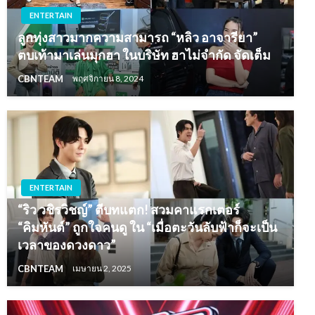
ENTERTAIN
ลูกทุ่งสาวมากความสามารถ “หลิว อาจารียา”
ตบเท้ามาเล่นมุกฮา ในบริษัท ฮาไม่จำกัด จัดเต็ม
CBNTEAM
พฤศจิกายน 8, 2024
ENTERTAIN
“ริว วชิรวิชญ์” ตีบทแตก! สวมคาแรกเตอร์
“คิมหันต์” ถูกใจคนดู ใน “เมื่อตะวันลับฟ้าก็จะเป็น
เวลาของดวงดาว”
CBNTEAM
เมษายน 2, 2025