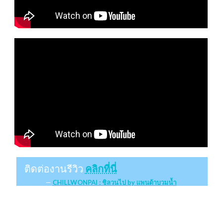
ติดต่องานรีวิว
คลิกที่นี่
CHILLWONPAI : ชิลวนไป by แพนด้าบวมน้ำ