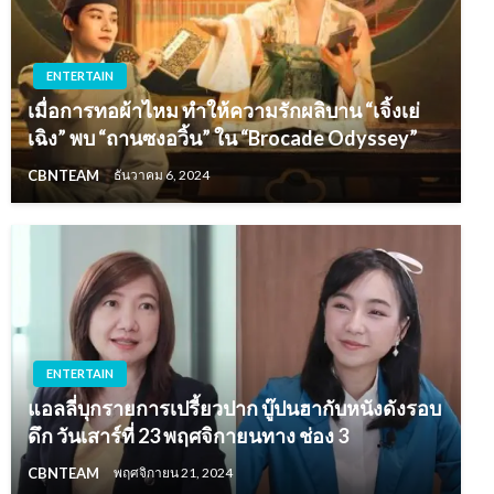
ENTERTAIN
เมื่อการทอผ้าไหม ทำให้ความรักผลิบาน “เจิ้งเย่
เฉิง” พบ “ถานซงอวิ้น” ใน “Brocade Odyssey”
CBNTEAM
ธันวาคม 6, 2024
ENTERTAIN
แอลลี่บุกรายการเปรี้ยวปาก บู๊ปนฮากับหนังดังรอบ
ดึก วันเสาร์ที่ 23 พฤศจิกายนทาง ช่อง 3
CBNTEAM
พฤศจิกายน 21, 2024