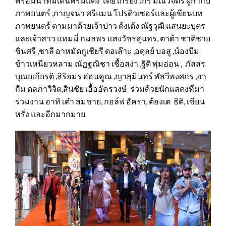
พร้อมนำทีมเดินพรมแดง โดย เกรียงไกร มณวิจิตร ผู้กำกับ
ภาพยนตร์ ,กาญจนา ศรีแมน โปรดิวเซอร์เเละผู้เขียนบท
ภาพยนตร์ ตามมาด้วยเจ้าบ่าว ด้งเด้ง ณัฐวุฒิ แสนยะบุตร
และเจ้าสาว เเทมมี่ กมลพร แสงวัชรสุนทร, ตาต้า ชาติชาย
ชินศรี ,ชาลี อาหมัดกูเชียรี ดอเล๊าะ ,อดุลย์ บอสู ,น้องบีม
ข้าวเหนียวหลาม ณัฏฐณิชา เชื้อสง่า ,ฐิติ พุ่มอ่อน , ภัสสร
บุณยเกียรติ ,สิริอมร อ่อนคูณ ,ญาสุมินทร์ พัสวีพงศกร ,ฮา
กีม ดลภาวิจิต,สินชัย เอื้ออัครวงษ์ ร่วมด้วยนักแสดงที่มา
ร่วมงาน อาทิ เต๋า สมชาย, กอล์ฟ อัครา, ต้องเต ธิติ, เซียน
หรั่ง และอีกมากมาย