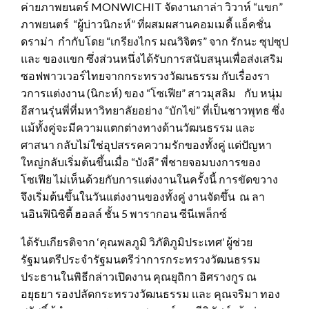
ค่ายภาพยนตร์ MONWICHIT จัดงานกาล่า วิวาห์ “แขก”
ภาพยนตร์ “ผู้บ่าวนิกะห์” ที่ผสมผสานคอมเมดี้ แอ็คชั่น
ดราม่า กำกับโดย “เกรียงไกร มณวิจิตร” จาก รักนะ ซุปซุป
และ ของแขก ซึ่งส่วนหนึ่งได้รับการสนับสนุนเพื่อส่งเสริม
ซอฟพาวเวอร์ไทยจากกระทรวงวัฒนธรรม กับเรื่องรา
วการเเต่งงาน (นิกะห์) ของ “โซเฟีย” สาวมุสลิม กับ หนุ่ม
อีสานรุ่นพี่ที่มหาวิทยาลัยอย่าง “บักไข่” ที่เป็นชาวพุทธ ซึ่ง
แม้ทั้งคู่จะมีความเเตกต่างทางด้านวัฒนธรรม และ
ศาสนา กลับไม่ใช่อุปสรรคความรักของทั้งคู่ แต่ปัญหา
ใหญ่กลับเริ่มต้นขึ้นเมื่อ “บังลี” พี่ชายจอมบงการของ
โซเฟีย ไม่เห็นด้วยกับการแต่งงานในครั้งนี้ การขัดขวาง
จึงเริ่มต้นขึ้นในวันแต่งงานของทั้งคู่ งานจัดขึ้น ณ ลา
นอินฟินิซิตี้ ฮอลล์ ชั้น 5 พารากอน ซีนีเพล็กซ์
ได้รับเกียรติจาก ‘คุณพลภูมิ วิภัติภูมิประเทศ’ ผู้ช่วย
รัฐมนตรีประจำรัฐมนตรีว่าการกระทรวงวัฒนธรรม
ประธานในพิธีกล่าวเปิดงาน คุณยุถิกา อิศรางกูร ณ
อยุธยา รองปลัดกระทรวงวัฒนธรรม เเละ คุณจริมา ทอง