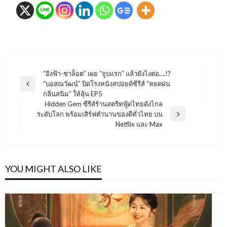
แนะแนว
“อิงฟ้า-ชาล็อต” เผย “จูบแรก” แล้วยังไงต่อ….!?
“บอสณวัฒน์” ปิดโรงหนังสปอยด์ซีรีส์ “หยดฝน
เรื่อง
Previous
กลิ่นสนิม” ให้ลุ้น EP5
Post
Hidden Gem ซีรีส์ร้านสตรีทฟู้ดไทยดังไกล
ระดับโลก พร้อมเสิร์ฟตำนานของดีทั่วไทย บน
Next
Netflix และ Max
Post
YOU MIGHT ALSO LIKE