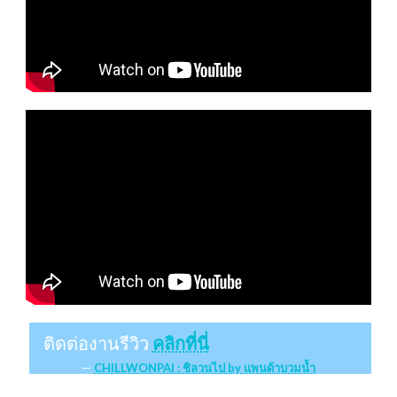
ติดต่องานรีวิว
คลิกที่นี่
CHILLWONPAI : ชิลวนไป by แพนด้าบวมน้ำ