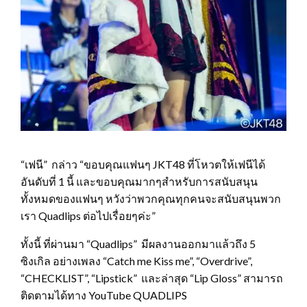
“เฟนี” กล่าว “ขอบคุณแฟนๆ JKT48 ที่โหวตให้เฟนีได้
อันดับที่ 1 นี้ และขอบคุณมากๆสำหรับการสนับสนุน
ทั้งหมดของแฟนๆ หวังว่าพวกคุณทุกคนจะสนับสนุนพวก
เรา Quadlips ต่อไปเรื่อยๆค่ะ”
ทั้งนี้ ที่ผ่านมา “Quadlips” มีผลงานออกมาแล้วถึง 5
ซิงเกิล อย่างเพลง “Catch me Kiss me”, “Overdrive”,
“CHECKLIST”, “Lipstick” และล่าสุด “Lip Gloss” สามารถ
ติดตามได้ทาง YouTube QUADLIPS