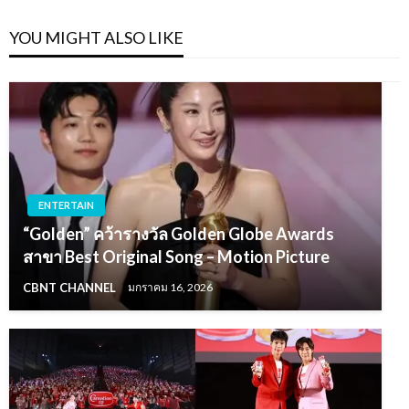
YOU MIGHT ALSO LIKE
ENTERTAIN
“Golden” คว้ารางวัล Golden Globe Awards
สาขา Best Original Song – Motion Picture
CBNT CHANNEL
มกราคม 16, 2026