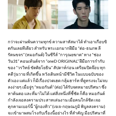
กว่าจะผ่านพ้นความทุกข์ ความสาหัสมาได้ ทำเอาเกือบขิ
ตกันเลยทีเดียว สำหรับ พระเอกมากฝีมือ “ต่อ-ธนภพ ลี
รัตนขจร” (หมอกันต์) ในซีรีส์ “การุณยฆาต” ทาง “ช่อง
วัน31” คอนเท้นต์จาก “oneD ORIGINAL” ฝีมือการกำกับ
ของ “วรวิทย์ ขัตติยโยธิน” สัปดาห์ก่อน เตรียมปิดจ๊อบ ทุก
คดีวุ่นวาย ที่เกิดขึ้น หวังเดินหน้ามีชีวิต ในแบบฉบับของ
ตัวเอง แต่แล้ว ก็มีเรื่องปวดเฮด กลุ้มฮาร์ท ที่ดูทรงจะไม่จบ
ลงง่ายๆ เมื่อจู่ๆ “หมอกันต์” (ต่อ) ได้รับจดหมายปริศนา ซึ่ง
หาต้นตอ และที่มาไม่ได้ แต่สิ่งหนึ่งที่ชี้ชัด ก็คือ หมอกันต์
กำลังเจอสงครามประสาทเล่นงาน เมื่อคนใกล้ชิด เจอ
คุกคามเบอร์นี้ “ผู้กองทิว” (เจเจ-กฤษณภูมิ พิบูลสงคราม)
จะเข้ามาผสมโรงกับเรื่องนี้อย่างไร ที่สำคัญ มือปริศนาที่