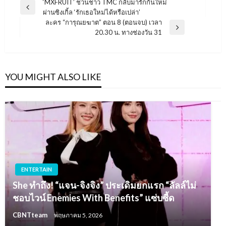
แนะแนว
‘MXFRUIT’ ชวนชาว TMC กลับมารักกันใหม่
Previous
ผ่านซิงเกิ้ล ‘รักเธอใหม่ได้หรือเปล่า’
เรื่อง
Post
ละคร “การุณยฆาต” ตอน 8 (ตอนจบ) เวลา
Next
20.30 น. ทางช่องวัน 31
Post
YOU MIGHT ALSO LIKE
ENTERTAIN
She ทำถึง! “แจน-จิงจิง” ประเดิมยกแรก “ลัลล์ไม่
ชอบไวน์ Enemies With Benefits” แซ่บซี้ด
CBNTteam
พฤษภาคม 5, 2026