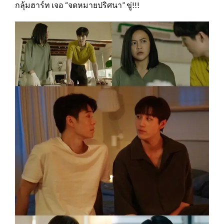
กลุ้มฮาร์ท เจอ “จดหมายปริศนา” ขู่!!!