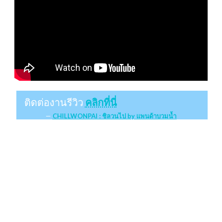
ติดต่องานรีวิว
คลิกที่นี่
CHILLWONPAI : ชิลวนไป by แพนด้าบวมน้ำ