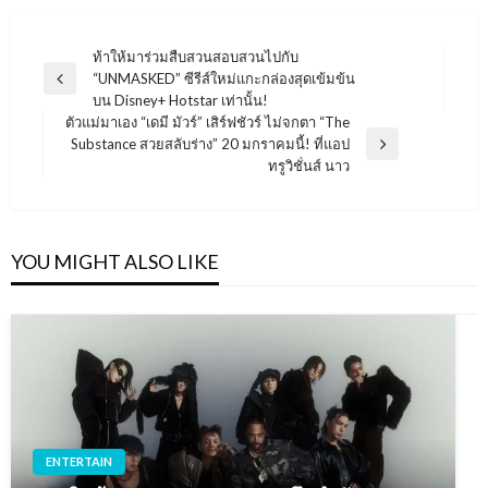
แนะแนว
ท้าให้มาร่วมสืบสวนสอบสวนไปกับ
“UNMASKED” ซีรีส์ใหม่แกะกล่องสุดเข้มข้น
เรื่อง
Previous
บน Disney+ Hotstar เท่านั้น!
Post
ตัวแม่มาเอง “เดมี มัวร์” เสิร์ฟชัวร์ ไม่จกตา “The
Substance สวยสลับร่าง” 20 มกราคมนี้! ที่แอป
Next
ทรูวิชั่นส์ นาว
Post
YOU MIGHT ALSO LIKE
ENTERTAIN