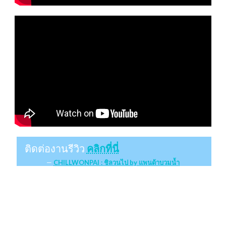
ติดต่องานรีวิว
คลิกที่นี่
CHILLWONPAI : ชิลวนไป by แพนด้าบวมน้ำ