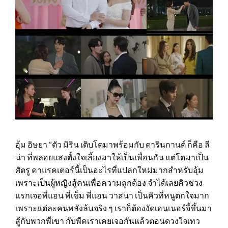
อุ้ม อิษยา “ตัว มิริน เติบโตมาพร้อมกับ ดารินกานต์ ก็คือ ลี
น่า ที่พลอยแสงตั้งใจเลี้ยงมาให้เป็นเพื่อนกัน แต่โตมาเป็น
ศัตรู คาแรคเตอร์นี้เป็นอะไรที่แปลกใหม่มากสำหรับอุ้ม
เพราะเป็นผู้หญิงสู้คนเพื่อความถูกต้อง จำได้เลยคิวช่วง
แรกเจอพี่แอน พี่เข็ม พี่แอน วาสนา เป็นคิวที่หนูตกใจมาก
เพราะแต่ละคนพลังล้นจริง ๆ เราก็ต้องงัดเอนเนอร์จี้ขึ้นมา
สู้กับพวกพี่เขา กับพีคเราเคยเจอกันแล้วตอนดวงใจเทว