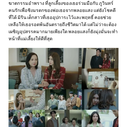
ฆาตกรรมอำพราง ที่ลูกเลี้ยงของเธอร่วมมือกับ ภูวินทร์
คนรักเพื่อชิงมรดกของพ่อเธอจากพลอยแสง แต่ยังโชคดี
ที่ได้ มิริน เด็กสาวที่เธออุปการะไว้และพฤทธิ์ คอยช่วย
เหลือให้เธอรอดพ้นอันตรายถึงชีวิตมาได้ แต่ไม่ว่าจะต้อง
เผชิญอุปสรรคมากมายเพียงใด พลอยแสงก็ยังมุ่งมั่นจะทำ
หน้าที่แม่เลี้ยงให้ดีที่สุด