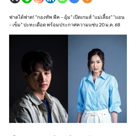
ฟาดได้ฟาด! “กองทัพ พีค – อุ้ม” เปิดเกมส์ “แม่เลี้ยง” “แอน
– เข็ม” ปะทะเดือด พร้อมประกาศความแซ่บ 20 ม.ค. 68