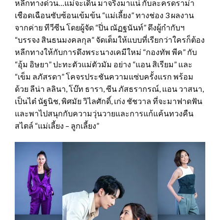
หลีกทางด่วน…แม่จะเดิน มาจริงมาแน่ กับละครดราม่า
เชือดเฉือนซับซ้อนเข้มข้น “แม่เลี้ยง” ทางช่อง 3 ผลงาน
จากค่าย ทีวีซีน โดยผู้จัด “ปิ่น ณัฏฐนันท์” ดึงผู้กำกับฯ
“บรรจง สินธนมงคลกุล” จัดเต็มให้แบบที่เรียกว่าใครก็ต้อง
หลีกทางให้กับการดึงพระนางเคมีใหม่ “กองทัพ พีค” กับ
“อุ้ม อิษยา” ปะทะตัวแม่ตัวมัม อย่าง “แอน สิเรียม” และ
“เข็ม ลภัสรดา” โคจรประชันความแซ่บครั้งแรก พร้อม
ด้วย ลีน่า ลลินา, โบ๊ท ธารา, ซีน ภัสธรากรณ์, แอน วาสนา,
เป็นไต๋ นัฐนิช, พิศมัย วิไลศักดิ์, เก่ง ชัชวาล ที่จะมาฟาดฟัน
และพาไปสนุกกับความวุ่นวายและการแก้แค้นทวงคืน
สไตล์ “แม่เลี้ยง – ลูกเลี้ยง”