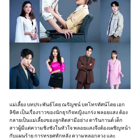
แม่เลี้ยง บทประพันธ์โดย ณรัญชน์ บทโทรทัศน์โดย เอก
ลิขิต เป็นเรื่องราวของนักธุรกิจหญิงแกร่ง พลอยแสง ต้อง
กลายเป็นแม่เลี้ยงของลูกติดสามีอย่าง ดารินกานต์ เด็ก
สาวผู้มีแต่ความชิงชังในหัวใจ พลอยแสงจึงต้องเผชิญหน้า
กับแผนร้าย การทรยศหักหลัง ความหลอกลวง และ