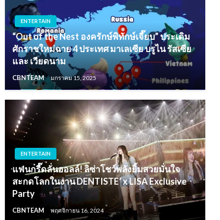
ENTERTAIN
“Out of the Nest องครักษ์พิทักษ์เจี๊ยบ” ประเดิม
ศักราชใหม่ฉาย 4 ประเทศ มาเลเซีย บรูไน รัสเซีย
และ เวียดนาม
CBNTEAM
มกราคม 15, 2025
ENTERTAIN
แฟนกรี๊ดลั่นฮอลล์! ลิซ่าโชว์พลังยิ้มสวยมั่นใจ
สะกดโลกในงาน DENTISTE’ x LISA Exclusive
Party
CBNTEAM
พฤศจิกายน 16, 2024