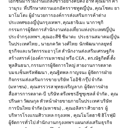
เอกชนมาร่วมงานแถลงข่าวอย่างคับคั่ง อาทิ คุณมากิ คา
วามุระ ที่ปรึกษาสถานเอกอัครราชทูตญี่ปุ่น , คุณโชตะ ยา
มาโมโตะ ผู้อำนวยการองค์การส่งเสริมการค้าต่าง
ประเทศของญี่ปุ่นกรุงเทพฯ , คุณฮาจิเมะ นากาซุกิ
กรรมการผู้จัดการสำนักงานท่องเที่ยวแห่งประเทศญี่ปุ่น
ประจำกรุงเทพฯ , คุณอะสึชิ ชิมาดะ ประธานสมาคมญี่ปุ่น
ในประเทศไทย ,. นายภควัต วงศ์ไทย นักพัฒนากลยุทธ์
ธุรกิจและนวัตกรรมอาวุโส สำนักงานส่งเสริมเศรษฐกิจ
สร้างสรรค์ (องค์การมหาชน) หรือ CEA , ดร.ณัฐกิตติ์ ตั้ง
พูลสินธนา, กรรมการผู้จัดการใหญ่ สายงานการตลาด
บมจ.เซ็นทรัลพัฒนา , คุณฐิตพล กาญจนะ ผู้จัดการฝ่าย
กิจกรรมส่งเสริมการขาย บริษัท โออิชิ กรุ๊ป จำกัด
(มหาชน) , คุณสรรวรส พุทธเจริญลาภ ผู้จัดการฝ่าย
สื่อสารการตลาด-บี บริษัท ตรีเพชรอีซูซุเซลส์ จำกัด , คุณ
ปรินดา วัฒนกุล หัวหน้าฝ่ายขายภายในประเทศ บริษัท
การบินไทย จำกัด (มหาชน) , . คุณอลิสรา ศิวยาธร ผู้
บริหารโรงแรมศิวาเทล กรุงเทพ , คุณโมโตฮาชิ ฮิโรฟุมิ
ผู้จัดการทั่วไป สำนักงานกรุงเทพฯ แผนกส่งเสริมธุรกิจ