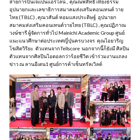
สายการบินเจแปนแอร์ไลน์ , คุณณพสิทธิ์ เที่ยงธรรม
อุปนายกและเลขาธิการสมาคมส่งเสริมคอนเทนต์ วาย
ไทย (TBLC) , คุณวสันต์ หอมแสงประดิษฐ์ อุปนายก
สมาคมส่งเสริมคอนเทนต์วายไทย (TBLC) , คุณปฏิภาณ
วงษ์ชารี ผู้จัดการทั่วไป Mainichi Academic Group ศูนย์
แนะแนวศึกษาต่อประเทศญี่ปุ่นครบวงจร คุณไอยวริญ
โฆสิตวิริยะ ตัวแทนจากTellscore นอกจากนี้ก็ยังมี ศิลปิน
ตัวแทนจากศิลปินไอดอลกว่าร้อยชีวิต เข้าร่วมงานแถลง
ข่าว ณ ลานอีเดน1 ศูนย์การค้าเซ็นทรัลเวิลด์