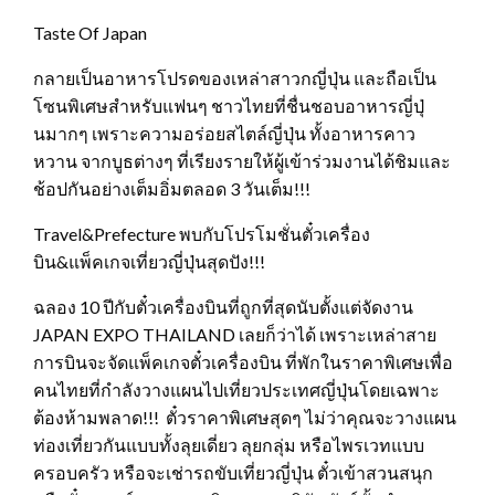
Taste Of Japan
กลายเป็นอาหารโปรดของเหล่าสาวกญี่ปุ่น และถือเป็น
โซนพิเศษสำหรับแฟนๆ ชาวไทยที่ชื่นชอบอาหารญี่ปุ่
นมากๆ เพราะความอร่อยสไตล์ญี่ปุ่น ทั้งอาหารคาว
หวาน จากบูธต่างๆ ที่เรียงรายให้ผู้เข้าร่วมงานได้ชิมและ
ช้อปกันอย่างเต็มอิ่มตลอด 3 วันเต็ม!!!
Travel&Prefecture พบกับโปรโมชั่นตั๋วเครื่อง
บิน&แพ็คเกจเที่ยวญี่ปุ่นสุดปัง!!!
ฉลอง 10 ปีกับตั๋วเครื่องบินที่ถูกที่สุดนับตั้งแต่จัดงาน
JAPAN EXPO THAILAND เลยก็ว่าได้ เพราะเหล่าสาย
การบินจะจัดแพ็คเกจตั๋วเครื่องบิน ที่พักในราคาพิเศษเพื่อ
คนไทยที่กำลังวางแผนไปเที่ยวประเทศญี่ปุ่นโดยเฉพาะ
ต้องห้ามพลาด!!! ตั๋วราคาพิเศษสุดๆ ไม่ว่าคุณจะวางแผน
ท่องเที่ยวกันแบบทั้งลุยเดี่ยว ลุยกลุ่ม หรือไพรเวทแบบ
ครอบครัว หรือจะเช่ารถขับเที่ยวญี่ปุ่น ตั๋วเข้าสวนสนุก