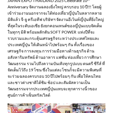
JAPAN EXPO THAILAND 2025 Celebrate 10
Anniversary จัดงานฉลองยิ่งใหญ่ ครบรอบ 10 ปี!!! โดยผู้
เข้าร่วมงานนอกจากจะได้ท่องเที่ยวญี่ปุ่นในหลากหลาย
มิติแล้ว จี-ยู ครีเอทีฟ บริษัทฯ จัดงานอีเว้นท์ญี่ปุ่นที่ยิ่งใหญ่
ที่สุดในระดับเอเชีย ยังยกคอนเทนต์ของญี่ปุ่นแบบจัดเต็ม
ในทุกๆ มิติ พร้อมผลักดัน SOFT POWER แห่งปีที่จะ
รวบรวมและกระตุ้นเศรษฐกิจระหว่างประเทศไทยและ
ประเทศญี่ปุ่น ให้เดินหน้าไปพร้อมๆ กัน ทั้งเรื่องของ
เศรษฐกิจ การลงทุน การร่วมมือทางด้านธุรกิจ ด้าน
อสังหาริมทรัพย์ ด้านอาหาร แฟชั่น ท่องเที่ยว การศึกษา
วัฒนธรรม รวมไปถึงความบันเทิงทุกรูปแบบ ดนตรี ซีรีส์ ที่
จัดเต็มไว้ถึง 19 โซน ซึ่งในแต่ละโซนก็จะมีความพิเศษที่
จะร่วมฉลองครบรอบ 10 ปีไปพร้อมๆ กัน เพื่อให้คนไทย
และชาวต่างชาติได้ชิม ช้อป และสัมผัสความเป็น
วัฒนธรรมจากประเทศญี่ปุ่นแทบจะทุกตารางนิ้วของ
ศูนย์การค้าเซ็นทรัลเวิลด์