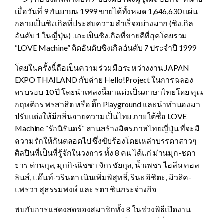
เมื่อวันที่ 9 กันยายน 1999 ขายได้ทั้งหมด 1,646,630 แผ่น
กลายเป็นซิงเกิลที่ประสบความสำเร็จอย่างมาก (ซิงเกิล
อันดับ 1 ในญี่ปุ่น) และเป็นซิงเกิลที่ขายดีที่สุดโดยรวม
“LOVE Machine” ติดอันดับซิงเกิลอันดับ 7 ประจำปี 1999
โดยในครั้งนี้ถือเป็นความร่วมมือระหว่างงาน JAPAN
EXPO THAILAND กับค่าย Hello!Project ในการฉลอง
ครบรอบ 10 ปี โดยนำเพลงนี้มาแต่งเป็นภาษาไทยโดย คุณ
กฤษติกร พรสาธิต หรือ ติ๊ก Playground และนำทำนองมา
ปรับแต่งให้มีกลิ่นอายความเป็นไทย ภายใต้ชื่อ LOVE
Machine “รักนิรันดร์“ สานสร้างมิตรภาพไทยญี่ปุ่น ที่จะมี
ความรักให้กันตลอดไป ซึ่งขับร้องโดยเหล่าบรรดาสาวๆ
ศิลปินที่เป็นที่รู้จักในวงการ ทั้ง 8 คน ได้แก่ ม่านมุก-ชดา
ธาร ด่านกุล, มุกกิ-ณิชชา จักรชัยกุล, น้ำเพชร ไอลีน คอล
ลินส์, แอ๊นท์-วรินดา เนินเพิ่มพิสุทธิ์, รินะ อิชึตะ, มิวสิค-
แพรวา สุธรรมพงษ์ และ รตา ชินกระจ่างกิจ
พบกับการแสดงสดของสมาชิกทั้ง 8 ในช่วงพิธีเปิดงาน