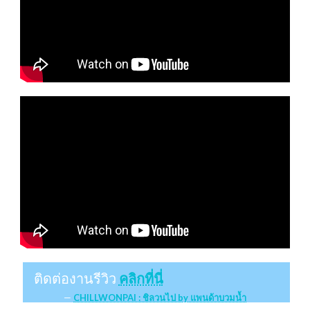
ติดต่องานรีวิว
คลิกที่นี่
CHILLWONPAI : ชิลวนไป by แพนด้าบวมน้ำ