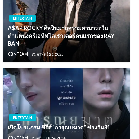
ENTERTAIN
A$AP ROCKY ศิลปินมากความสามารถใน
ตำแหน่งครีเอทีฟไดเรกเตอร์คนแรกของ RAY-
BAN
CBNTEAM
กุมภาพันธ์ 26, 2025
ENTERTAIN
เปิดโปรแกรม ซีรีส์ “การุณยฆาต” ช่องวัน31
CBNTEAM
พฤศจิกายน 24, 2024