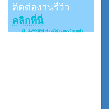
ติดต่องานรีวิว
คลิกที่นี่
CHILLWONPAI : ชิลวนไป by แพนด้าบวมน้ำ