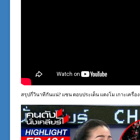
สรุปกี่วินาทีกันแน่? แซน ตอบประเด็น แตงโม เกาะเครื่