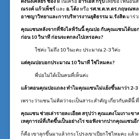
ดังนั่งเคลียร์ ช่อง 8
ในเครือ
อาร์เอส กรุ๊ป
เลยขอโฟนอิน
ณรงค์ แก้วเพ็ชร์
และ
อ.โต้ง
หรือ
รศ.พ.ต.ท.ดร.กฤษณพง
อาชญาวิทยาและการบริหารงานยุติธรรม ม.รังสิต
มาร่ว
คุณแซนหลังจากที่ฟังไลฟ์วันนี้ คุณปอ กับคุณแซนได้บอก
ก่อน 10 วินาที ก่อนจะตกลงไปเหรอคะ?
ใช่ค่ะ ไม่ถึง 10 วินะคะ ประมาณ 2-3 วิค่ะ
แต่คุณปอบอกประมาณ 10 วินาที ใช่ไหมคะ?
พี่ปอไม่ได้เป็นคนที่เห็นค่ะ
แล้วตอนคุณปอแถลง ทำไมคุณแซนไม่แย้งขึ้นมาว่า 2-3 วิน
เพราะว่าแซน ไม่คิดว่าจะเป็นสาระสำคัญ เกี่ยวกับคดีนี้ ที
คุณแซน ช่วยเล่ารายละเอียด สรุปว่า คุณแตงโมเกาะขาค
เหตุการณ์ที่เกิดขึ้นเป็นอย่างไร ขอฟังจากปากคุณแซนอี
ก็คือ เขาลุกขึ้นมาแล้วกระโปรงเขาเปียกใช่ไหมคะ แล้วเ