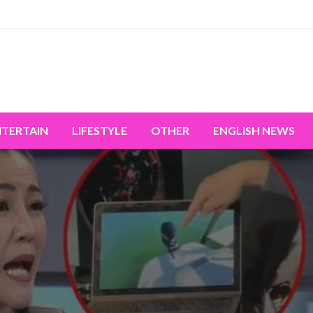
miss the world's movement.
NTERTAIN
LIFESTYLE
OTHER
ENGLISH NEWS