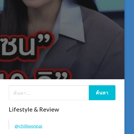
Lifestyle & Review
@chillwonpai