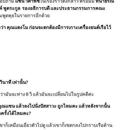
สอบถาม
แซน วิศาพัช
ในเรื่องราวดังกล่าว พร้อมมี
ทนายรณ
ค์ พูตระกูล รองอธิการบดี และประธานกรรมการคณะ
มพูดคุยในรายการอีกด้วย
ว่า คุณแตงโม ก่อนจะตกต้องมีการเกาะเครื่องยนต์เรือไว้
าที เท่านั้น?
่ว่ามันจะห่าง 8 วิ แล้วมันจะเปลี่ยนไปในรูปคดีค่ะ
ุณแซน แล้วลงไปนั่ง
ปัสสาวะ
ถูกไหมคะ แล้วหลังจากนั้น
กครั้งได้ไหมคะ?
ขาก็เหมือนเอี่ยวตัวไปดู แล้วเขาก็เซตกลงไปกราบเรือด้าน