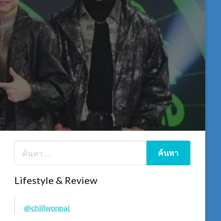
Lifestyle & Review
@chillwonpai