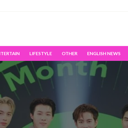
miss the world's movement.
NTERTAIN
LIFESTYLE
OTHER
ENGLISH NEWS