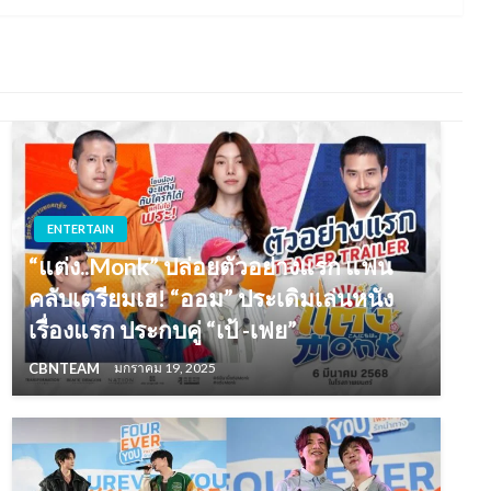
ENTERTAIN
“แต่ง..Monk” ปล่อยตัวอย่างแรก แฟน
คลับเตรียมเฮ! “ออม” ประเดิมเล่นหนัง
เรื่องแรก ประกบคู่ “เป้ -เฟย”
CBNTEAM
มกราคม 19, 2025