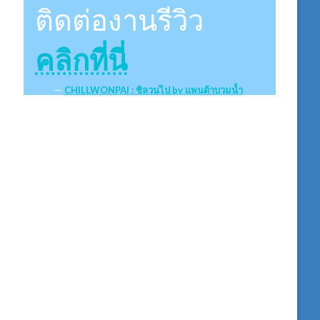
ติดต่องานรีวิว
คลิกที่นี่
CHILLWONPAI : ชิลวนไป by แพนด้าบวมน้ำ