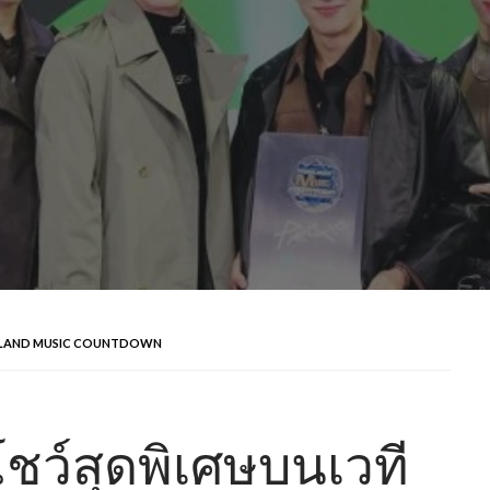
ี THAILAND MUSIC COUNTDOWN
โชว์สุดพิเศษบนเวที