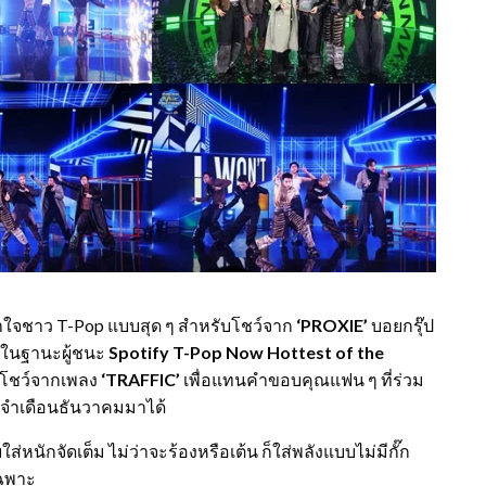
อาใจชาว T-Pop แบบสุด ๆ สำหรับโชว์จาก
‘PROXIE’
บอยกรุ๊ป
้งในฐานะผู้ชนะ
Spotify T-Pop Now Hottest of the
ับโชว์จากเพลง
‘TRAFFIC’
เพื่อแทนคำขอบคุณแฟน ๆ ที่ร่วม
ะจำเดือนธันวาคมมาได้
ส่หนักจัดเต็ม ไม่ว่าจะร้องหรือเต้น ก็ใส่พลังแบบไม่มีกั๊ก
เฉพาะ