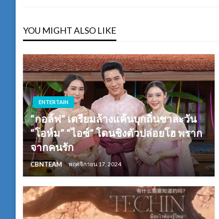
เรื่อง
YOU MIGHT ALSO LIKE
ENTERTAIN
“กอล์ฟ” เตรียมล้างแค้นบุกถิ่นชาละวัน
“โอห์ม” “ไอซ์” โดนชิงตัวปล่อยโฮ พราก
จากคนรัก
CBNTEAM
พฤศจิกายน 17, 2024