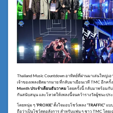
Thailand Music Countdown อาทิตย์ที่ผ่านมาเล่นใหญ่เ
เจ้าของเพลงฮิตมากมาย ที่กลับมาเยือนเวที TMC อีกครั
Month ประจำเดือนธันวาคม
โดยครั้งนี้ กลับมาพร้อมก
กันสนับสนุน และโหวตให้เพลงนี้จนคว้ารางวัลผู้ชนะปร
โดยหนุ่ม ๆ
‘PROXIE’
ตั้งใจมอบโชว์เพลง
‘TRAFFIC’
แบบใ
ถือว่าเป็นโชว์สุดอลังการ สำหรับแฟน ๆ ชาว TMC โดย