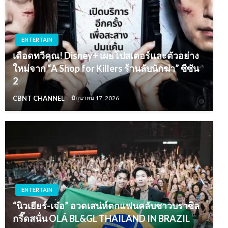
ENTERTAIN
เดือดทวีคูณ! Disney+ เผยโปสเตอร์และตัวอย่าง
ใหม่จาก “A Shop for Killers ร้านลับนักฆ่า” ซีซัน
2
CBNT CHANNEL
มิถุนายน 17, 2026
ENTERTAIN
“นิวเยียร์-เจ๋อ” อวดเสน่ห์ตกแฟนคลับชาวบราซิล
กรี๊ดสนั่น OLÁ BL&GL THAILAND IN BRAZIL