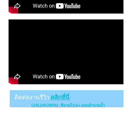
ติดต่องานรีวิว
คลิกที่นี่
CHILLWONPAI : ชิลวนไป by แพนด้าบวมน้ำ