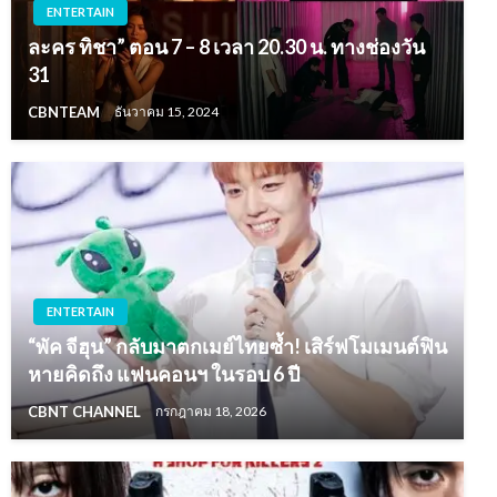
ENTERTAIN
ละคร ทิชา” ตอน 7 – 8 เวลา 20.30 น. ทางช่องวัน
31
CBNTEAM
ธันวาคม 15, 2024
ENTERTAIN
“พัค จีฮุน” กลับมาตกเมย์ไทยซ้ำ! เสิร์ฟโมเมนต์ฟิน
หายคิดถึง แฟนคอนฯ ในรอบ 6 ปี
CBNT CHANNEL
กรกฎาคม 18, 2026