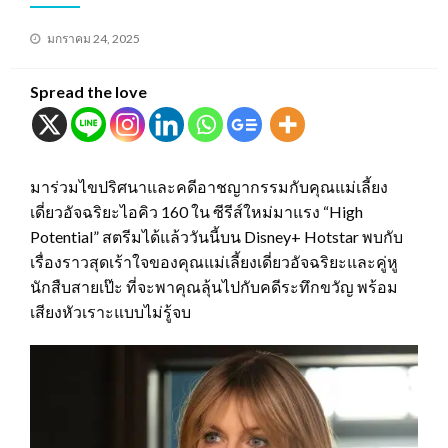
Posted
มกราคม 24, 2025
on
Spread the love
มาร่วมไขปริศนาและคดีอาชญากรรมกับคุณแม่เลี้ยง
เดี่ยวอัจฉริยะไอคิว 160 ใน ซีรีส์ใหม่มาแรง “High
Potential” สตรีมได้แล้ววันนี้บน Disney+ Hotstar พบกับ
เรื่องราวสุดเร้าใจของคุณแม่เลี้ยงเดี่ยวอัจฉริยะและคู่หู
นักสืบสายเป๊ะ ที่จะพาคุณลุ้นไปกับคดีระทึกขวัญ พร้อม
เสียงหัวเราะแบบไม่รู้จบ