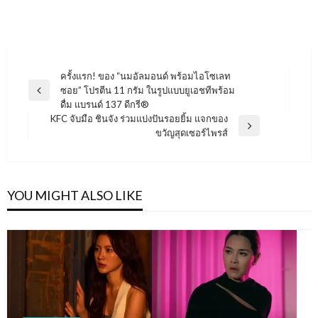
แนะแนว
ครั้งแรก! ของ “นมอัลมอนด์ พร้อมไอโซเลท
ซอย” โปรตีน 11 กรัม ในรูปแบบยูเอชทีพร้อม
เรื่อง
Previous
ดื่ม แบรนด์ 137 ดีกรี®
Post
KFC จับมือ ชินจัง ร่วมแบ่งปันรอยยิ้ม แจกของ
Next
ขวัญสุดเซอร์ไพรส์
Post
YOU MIGHT ALSO LIKE