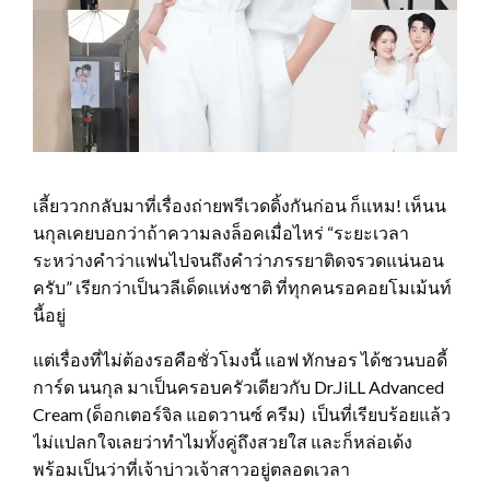
เลี้ยววกกลับมาที่เรื่องถ่ายพรีเวดดิ้งกันก่อน ก็แหม! เห็นน
นกุลเคยบอกว่าถ้าความลงล็อคเมื่อไหร่ “ระยะเวลา
ระหว่างคำว่าแฟนไปจนถึงคำว่าภรรยาติดจรวดแน่นอน
ครับ” เรียกว่าเป็นวลีเด็ดแห่งชาติ ที่ทุกคนรอคอยโมเม้นท์
นี้อยู่
แต่เรื่องที่ไม่ต้องรอคือชั่วโมงนี้ แอฟ ทักษอร ได้ชวนบอดี้
การ์ด นนกุล มาเป็นครอบครัวเดียวกับ Dr.JiLL Advanced
Cream (ด็อกเตอร์จิล แอดวานซ์ ครีม) เป็นที่เรียบร้อยแล้ว
ไม่แปลกใจเลยว่าทำไมทั้งคู่ถึงสวยใส และก็หล่อเด้ง
พร้อมเป็นว่าที่เจ้าบ่าวเจ้าสาวอยู่ตลอดเวลา