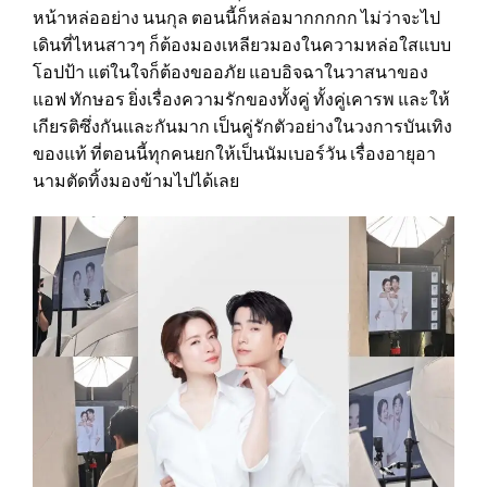
หน้าหล่ออย่าง นนกุล ตอนนี้ก็หล่อมากกกกก ไม่ว่าจะไป
เดินที่ไหนสาวๆ ก็ต้องมองเหลียวมองในความหล่อใสแบบ
โอปป้า แต่ในใจก็ต้องขออภัย แอบอิจฉาในวาสนาของ
แอฟ ทักษอร ยิ่งเรื่องความรักของทั้งคู่ ทั้งคู่เคารพ และให้
เกียรติซึ่งกันและกันมาก เป็นคู่รักตัวอย่างในวงการบันเทิง
ของแท้ ที่ตอนนี้ทุกคนยกให้เป็นนัมเบอร์วัน เรื่องอายุอา
นามตัดทิ้งมองข้ามไปได้เลย