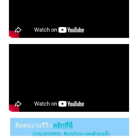
ติดต่องานรีวิว
คลิกที่นี่
CHILLWONPAI : ชิลวนไป by แพนด้าบวมน้ำ