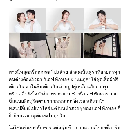
ทางนี้หลุดกรี๊ดดดดด! ไปแล้ว 1 ล่าสุดเห็นคู่รักที่สายตาทุก
คนต่างต้องอิจฉา “แอฟ ทักษอร & “นนกุล” ใส่ชุดเสื้อผ้าสี
เดียวกัน มาในธีมเดียวกัน ถ่ายรูปคู่เหมือนกับถ่ายรูป
พรีเวดดิ้ง ยังไง ยังงั้น เพราะ แถมช่วงนี้ แอฟ ทักษอร สวย
ขึ้นแบบผิดหูผิดตามากกกกกกกก ยิ่งเวลาเดินหน้า
พ.ศ.เปลี่ยนไปเท่าไหร่ แต่ใบหน้าสวยๆ ของ แอฟ ทักษอร ก็
ยิ่งย้อนเวลา ดูเด็กลงไปทุกวัน
ไม่ใช่แค่ แอฟ ทักษอร แต่หนุ่มข้างกายหวานใจบอดี้การ์ด