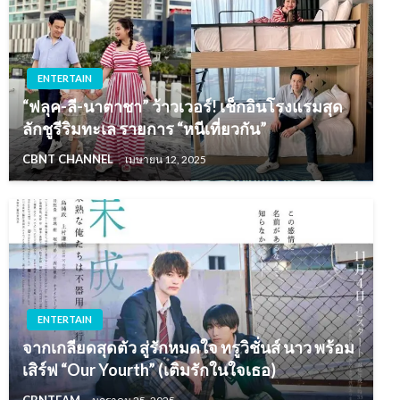
ENTERTAIN
“ฟลุค-ลี-นาตาชา” ว้าวเวอร์! เช็กอินโรงแรมสุด
ลักชูรีริมทะเล รายการ “หนีเที่ยวกัน”
CBNT CHANNEL
เมษายน 12, 2025
ENTERTAIN
จากเกลียดสุดตัว สู่รักหมดใจ ทรูวิชั่นส์ นาว พร้อม
เสิร์ฟ “Our Yourth” (เติมรักในใจเธอ)
CBNTEAM
มกราคม 25, 2025