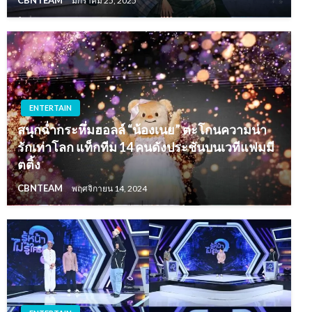
ENTERTAIN
สนุกฉ่ำกระหึ่มฮอลล์ “น้องเนย” ตะโกนความน่า
รักเท่าโลก แท็กทีม 14 คนดังประชันบนเวทีแฟมมี
ตติ้ง
CBNTEAM
พฤศจิกายน 14, 2024