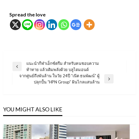
Spread the love
แนะแนว
แนะนำกีฬาเอ็กซ์ตรีม สำหรับคนชอบความ
Previous
ท้าทาย แล้วเติมพลังด้วย บลูไดมอนด์
เรื่อง
Post
จากศูนย์ถึงพันล้าน ในวัย 24ปี “เน๊ต ธนพัฒน์” ผู้
Next
ปลุกปั้น “HPN Group” ฝันไกลแสนล้าน
Post
YOU MIGHT ALSO LIKE