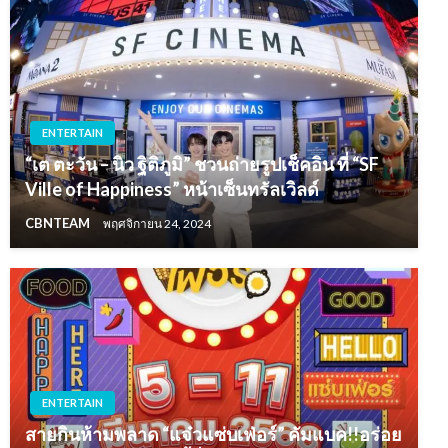
ENTERTAIN
“เต ตะวัน – นิว ฐิติภูมิ” ชวนถ่ายรูปเช็คอิน ที่ “SF
Ville of Happiness” หน้าเซ็นทรัลเวิลด์
CBNTEAM
พฤศจิกายน 24, 2024
ENTERTAIN
สายกินห้ามพลาด “แจ๋วแซ่บเฟ่อร์” คัมแบค!!อร่อย