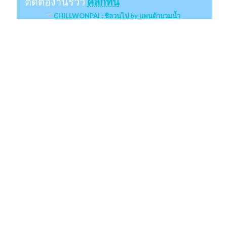
ติดต่องานรีวิว
คลิกที่นี่
CHILLWONPAI : ชิลวนไป by แพนด้าบวมน้ำ