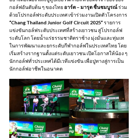
กอล์ฟอันดับต้น ๆ ของไทย
อาร์ต – มารุต
ชื่นชมบูรณ์
ร่วม
ด้วยโปรกอล์ฟระดับประเทศ เข้าร่วมงานเปิดตัวโครงการ
“Chang Thailand Junior Golf Circuit 2025”
รายการ
แข่งขันกอล์ฟระดับประเทศที่สร้างเยาวชน สู่โปรกอล์ฟ
ระดับโลก โดยน้ำแร่ธรรมชาติตราช้าง มุ่งมั่นและทุ่มเท
ในการพัฒนาและยกระดับกีฬากอล์ฟในประเทศไทย โดย
เริ่มสร้างรากฐานตั้งแต่ระดับเยาวชน เปิดโอกาสให้น้อง ๆ
นักกอล์ฟทั่วประเทศได้มีเวทีแข่งขัน เพื่อปูทางสู่การเป็น
นักกอล์ฟอาชีพในอนาคต