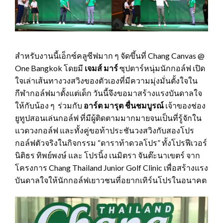
สำหรับงานนี้เอ็กซ์คลูซีฟมาก ๆ จัดขึ้นที่ Chang Canvas @
One Bangkok โดยมี
เจมส์ มาร์
ซุปตาร์หนุ่มนักกอล์ฟ เปิด
ใจเล่าเส้นทางวงสวิงของตัวเองที่มีความมุ่งมั่นตั้งใจใน
กีฬากอล์ฟมาตั้งแต่เด็ก วันนี้จึงขอมาสร้างแรงบันดาลใจ
ให้กับน้อง ๆ ร่วมกับ
อาร์ต มารุต
ชื่นชมบูรณ์
เจ้าของช่อง
ยูทูปสอนเล่นกอล์ฟ ที่มีผู้ติดตามมากมายจนเป็นที่รู้จักใน
แวดวงกอล์ฟ และทั้งคู่ขอท้าประชันวงสวิงกับสองโปร
กอล์ฟตัวจริงในกิจกรรม “ดาราท้าดวลโปร” ทั้งโปรฟีเวอร์
นิติธร ทิพย์พงษ์ และ โปรนิ้ง เนมิตรา จันต๊ะนาเขตร์ จาก
โครงการ Chang Thailand Junior Golf Clinic เพื่อสร้างแรง
บันดาลใจให้นักกอล์ฟเยาวชนที่อยากเทิร์นโปรในอนาคต