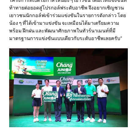
ท้าทายต่อยอดสู่โปรกอล์ฟระดับอาชีพ จึงอยากเชิญชวน
เยาวชนนักกอล์ฟเข้าร่วมแข่งขันในรายการดังกล่าว โดย
น้อง ๆ ที่ได้เข้ามาแข่งขัน จะเหมือนได้มาเตรียมความ
พร้อม ฝึกฝน และพัฒนาศักยภาพในทัวร์นาเมนท์ที่มี
มาตรฐานการแข่งขันแบบเดียวกับระดับอาชีพเลยครับ”