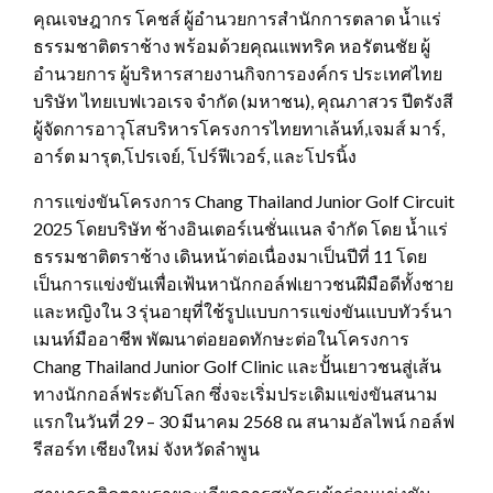
คุณเจษฎากร โคชส์ ผู้อำนวยการสำนักการตลาด น้ำแร่
ธรรมชาติตราช้าง พร้อมด้วยคุณแพทริค หอรัตนชัย ผู้
อำนวยการ ผู้บริหารสายงานกิจการองค์กร ประเทศไทย
บริษัท ไทยเบฟเวอเรจ จำกัด (มหาชน), คุณภาสวร ปีตรังสี
ผู้จัดการอาวุโสบริหารโครงการไทยทาเล้นท์,เจมส์ มาร์,
อาร์ต มารุต,โปรเจย์, โปร์ฟีเวอร์, และโปรนิ้ง
การแข่งขันโครงการ Chang Thailand Junior Golf Circuit
2025 โดยบริษัท ช้างอินเตอร์เนชั่นแนล จำกัด โดย น้ำแร่
ธรรมชาติตราช้าง เดินหน้าต่อเนื่องมาเป็นปีที่ 11 โดย
เป็นการแข่งขันเพื่อเฟ้นหานักกอล์ฟเยาวชนฝีมือดีทั้งชาย
และหญิงใน 3 รุ่นอายุที่ใช้รูปแบบการแข่งขันแบบทัวร์นา
เมนท์มืออาชีพ พัฒนาต่อยอดทักษะต่อในโครงการ
Chang Thailand Junior Golf Clinic และปั้นเยาวชนสู่เส้น
ทางนักกอล์ฟระดับโลก ซึ่งจะเริ่มประเดิมแข่งขันสนาม
แรกในวันที่ 29 – 30 มีนาคม 2568 ณ สนามอัลไพน์ กอล์ฟ
รีสอร์ท เชียงใหม่ จังหวัดลำพูน