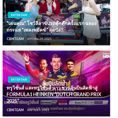
ENTERTAIN
“เด่นคุณ” โชว์ลีลาขับรถตุ๊กตุ๊กครั้งแรก ฉลอง
กระแส “เพลงพยัคฆ์” สุดปัง!!
CBNTEAM
มกราคม 29, 2025
ENTERTAIN
ทรูวิชั่นส์ และทรูวิชั่นส์ นาว ชวนลุ้นบินลัดฟ้าสู่
FORMULA1 HEINKEN “DUTCH GRAND PRIX
2025”
CBNTEAM
เมษายน 3, 2025