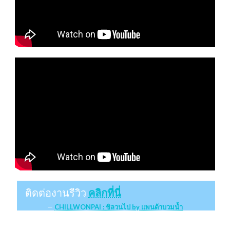
ติดต่องานรีวิว
คลิกที่นี่
CHILLWONPAI : ชิลวนไป by แพนด้าบวมน้ำ