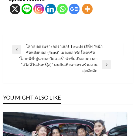
แนะแนว
โลกเบลอ เพราะออร่าเธอ! Terashi เสิร์ฟ “หน้า
Previous
ชัดหลังเบลอ (4cus)” เพลงบอกรักโคตรชัด
เรื่อง
Post
“โอบ-พีพี-ปูน-เบล-วิคเตอร์” นำทีมเปิดงานกาล่า
“สวัสดีวันจันทร์(ส)” คนบันเทิงพาเหรดร่วมงาน
Next
สุดคึกคัก
Post
YOU MIGHT ALSO LIKE