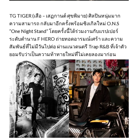
TG TIGER (เสือ – เสฏกานต์ ศุขพิมาย) ศิลปินหนุ่มมาก
ความสามารถ กลับมาอีกครั้งพร้อมซิงเกิลใหม่ O.N.S
“One Night Stand” โดยครั้งนี้ได้ร่วมงานกับแรปเปอร์
ระดับตำนาน F HERO ถ่ายทอดอารมณ์เศร้า และความ
สัมพันธ์ที่ไม่มีวันไปต่อ ผ่านแนวดนตรี Trap R&B ที่เจ้าตัว
ยอมรับว่าเป็นความท้าทายใหม่ที่ไม่เคยลองมาก่อน