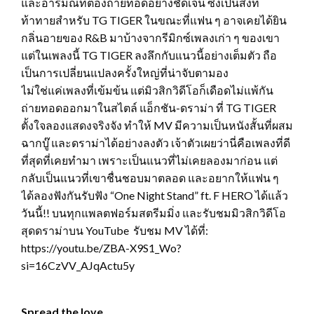
และอารมณ์ที่ต้องถ่ายทอดอย่างชัดเจน ซึ่งเป็นสิ่งที่
ท้าทายสำหรับ TG TIGER ในขณะที่แฟน ๆ อาจเคยได้ยิน
กลิ่นอายของ R&B มาบ้างจากรีมิกซ์เพลงเก่า ๆ ของเขา
แต่ในเพลงนี้ TG TIGER ลงลึกกับแนวนี้อย่างเต็มตัว ถือ
เป็นการเปลี่ยนแปลงครั้งใหญ่ที่น่าจับตามอง
ไม่ใช่แค่เพลงที่เข้มข้น แต่มิวสิกวิดีโอก็เดือดไม่แพ้กัน
ถ่ายทอดออกมาในสไตล์ แอ็กชัน-ดราม่า ที่ TG TIGER
ตั้งใจลองแสดงจริงจัง ทำให้ MV มีความเป็นหนังสั้นที่ผสม
ฉากบู๊ และดราม่าได้อย่างลงตัว เจ้าตัวเผยว่านี่คือเพลงที่ดี
ที่สุดที่เคยทำมา เพราะเป็นแนวที่ไม่เคยลองมาก่อน แต่
กลับเป็นแนวที่เขาชื่นชอบมาตลอด และอยากให้แฟน ๆ
ได้ลองฟังกันรับฟัง “One Night Stand” ft. F HERO ได้แล้ว
วันนี้!! บนทุกแพลตฟอร์มสตรีมมิ่ง และรับชมมิวสิกวิดีโอ
สุดดราม่าบน YouTube รับชม MV ได้ที่:
https://youtu.be/ZBA-X9S1_Wo?
si=16CzVV_AJqActu5y
Spread the love