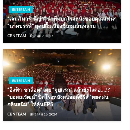
ENTERTAIN
“เจมส์ มาร์-นีญ่า” นำทีมบุกโรงหนังขอบคุณแฟนๆ
“นาคบรรพ์” สุดปลื้มเสียงชื่นชมล้นหลาม
CBNTEAM
มีนาคม 7, 2025
ENTERTAIN
“อิงฟ้า-ชาล็อต” เผย “จูบแรก” แล้วยังไงต่อ….!?
“บอสณวัฒน์” ปิดโรงหนังสปอยด์ซีรีส์ “หยดฝน
กลิ่นสนิม” ให้ลุ้น EP5
CBNTEAM
ธันวาคม 18, 2024