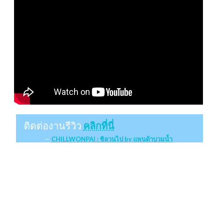
ติดต่องานรีวิว
คลิกที่นี่
CHILLWONPAI : ชิลวนไป by แพนด้าบวมน้ำ