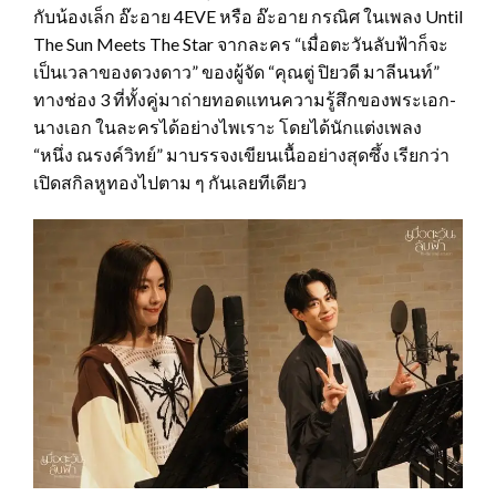
กับน้องเล็ก อ๊ะอาย 4EVE หรือ อ๊ะอาย กรณิศ ในเพลง Until
The Sun Meets The Star จากละคร “เมื่อตะวันลับฟ้าก็จะ
เป็นเวลาของดวงดาว” ของผู้จัด “คุณตู่ ปิยวดี มาลีนนท์”
ทางช่อง 3 ที่ทั้งคู่มาถ่ายทอดแทนความรู้สึกของพระเอก-
นางเอก ในละครได้อย่างไพเราะ โดยได้นักแต่งเพลง
“หนึ่ง ณรงค์วิทย์” มาบรรจงเขียนเนื้ออย่างสุดซึ้ง เรียกว่า
เปิดสกิลหูทองไปตาม ๆ กันเลยทีเดียว