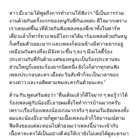
สาว อ๊ะอาย ได้พูดถึงการทำงานให้ฟังว่า “นี่เป็นการร่วม
งานด้วยกันครั้งแรกของหนูกับพี่กันเลยค่ะ ดีใจมากเพราะ
เราเคยแต่ขึ้นเวทีด้วยกันฟังเพลงของพี่เขาทั้งในพาร์ท
เดี่ยวแล้วก็พาร์ทวง พอมีโอกาสได้มาร้องเพลงด้วยกันหนู
ก็เตรียมตัวเยอะมาก และเพลงก็ค่อนข้างมีความยากอยู่
เหมือนกันตรงที่จะมีจังหวะขึ้น ๆ ลง ๆ มีเมโลดี้ร้อง
ประสานกับพี่กันด้วย แต่ของหนูจะเป็นร้องประสานซะ
ส่วนใหญ่ก็เลยจะร้องยากนิดหนึ่ง ยังไงก็ฝากทุกคนฟัง
เพลงประกอบละคร เมื่อตะวันลับฟ้าก็จะเป็นเวลาของ
ดวงดาว และรอติดตามชมละครกันด้วยนะคะ”
ด้าน กัน พูดเสริมต่อว่า “ตื่นเต้นแล้วก็ดีใจมาก ๆ พอรู้ว่าได้
ร้องเพลงคู่กับน้องอ๊ะอายผมตั้งใจทำการบ้านมากครับ
เพราะเรื่องร้องเพลงน้องเก่งมากจริง ๆ ตอนเริ่มอัดเพลงทั้ง
ผมและน้องอ๊ะอายก็ดูตามเนื้อเพลงแล้วก็ใส่อารมณ์ตาม
ฟีลลิ่งของแต่ละท่อนไปด้วย ผมว่าเพลงนี้น่าจะเข้ากับ
เนื้อหาละครได้เป็นอย่างดี ต่อให้เรายังไม่เคยได้ดูละครมา