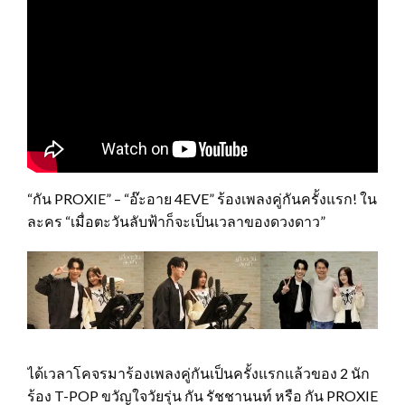
“กัน PROXIE” – “อ๊ะอาย 4EVE” ร้องเพลงคู่กันครั้งแรก! ใน
ละคร “เมื่อตะวันลับฟ้าก็จะเป็นเวลาของดวงดาว”
ได้เวลาโคจรมาร้องเพลงคู่กันเป็นครั้งแรกแล้วของ 2 นัก
ร้อง T-POP ขวัญใจวัยรุ่น กัน รัชชานนท์ หรือ กัน PROXIE