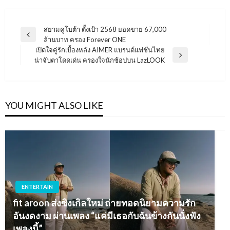
แนะแนว
สยามคูโบต้า ตั้งเป้า 2568 ยอดขาย 67,000
Previous
ล้านบาท ครอง Forever ONE
เรื่อง
Post
เปิดใจคู่รักเบื้องหลัง AIMER แบรนด์แฟชั่นไทย
Next
น่าจับตาโดดเด่น ครองใจนักช้อปบน LazLOOK
Post
YOU MIGHT ALSO LIKE
ENTERTAIN
fit aroon ส่งซิงเกิลใหม่ ถ่ายทอดนิยามความรัก
อันงดงาม ผ่านเพลง “แค่มีเธอกับฉันข้างกันนั่งฟัง
เพลงนี้”