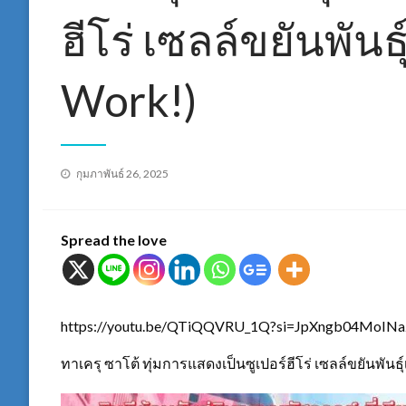
ฮีโร่ เซลล์ขยันพันธุ
Work!)
Posted
กุมภาพันธ์ 26, 2025
on
Spread the love
https://youtu.be/QTiQQVRU_1Q?si=JpXngb04MoI
ทาเครุ ซาโต้ ทุ่มการแสดงเป็นซูเปอร์ฮีโร่ เซลล์ขยันพันธุ์