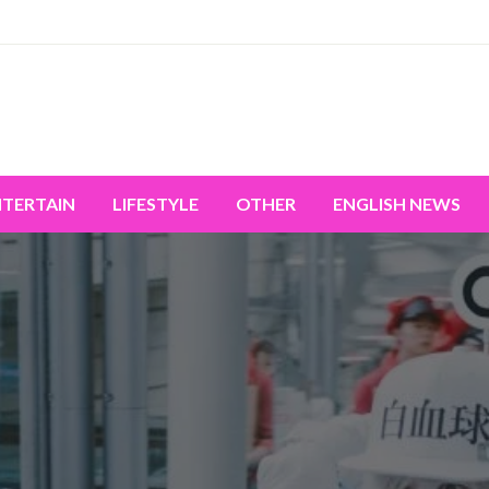
miss the world's movement.
NTERTAIN
LIFESTYLE
OTHER
ENGLISH NEWS