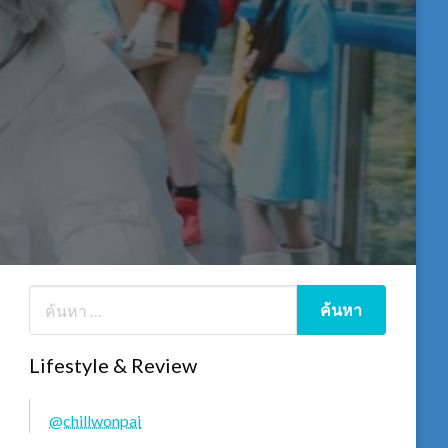
Lifestyle & Review
@chillwonpai