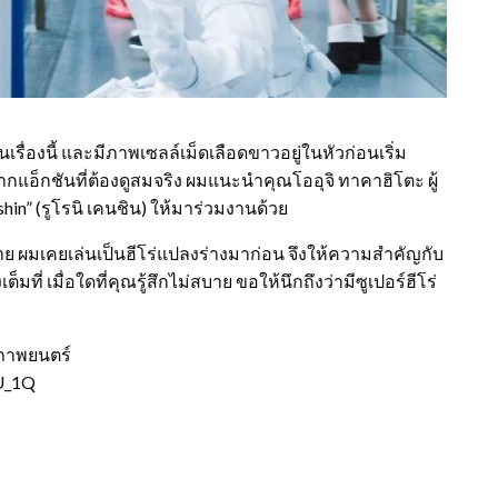
รื่องนี้ และมีภาพเซลล์เม็ดเลือดขาวอยู่ในหัวก่อนเริ่ม
อ็กชันที่ต้องดูสมจริง ผมแนะนำคุณโออุจิ ทาคาฮิโตะ ผู้
hin” (รูโรนิ เคนชิน) ให้มาร่วมงานด้วย
ร้าย ผมเคยเล่นเป็นฮีโร่แปลงร่างมาก่อน จึงให้ความสำคัญกับ
ที่ เมื่อใดที่คุณรู้สึกไม่สบาย ขอให้นึกถึงว่ามีซูเปอร์ฮีโร่
รงภาพยนตร์
U_1Q