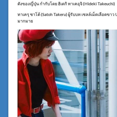
ดังของญี่ปุ่น กํากับโดย ฮิเดกิ ทาเคอุจิ (Hideki Takeuchi)
ทาเครุ ซาโต้ (Satoh Takeru) ผู้รับบท เซลล์เม็ดเลือดขาว U
มากมาย