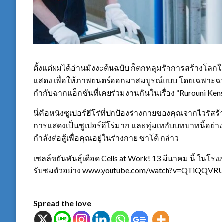
ตั้งแต่ผมได้อ่านมังงะต้นฉบับ ก็ตกหลุมรักการสร้างโลกในเ
แสดง เพื่อให้ภาพยนตร์ออกมาสมบูรณ์แบบ โดยเฉพาะฉากแ
กำกับฉากแอ็กชันที่เคยร่วมงานกันในเรื่อง “Rurouni Kens
นี่คือหนังซูเปอร์ฮีโร่ที่ปกป้องร่างกายของคุณจากไวรัส
การแสดงเป็นซูเปอร์ฮีโร่มาก และทุ่มเทกับบทบาทนี้อย่างเต็ม
กำลังต่อสู้เพื่อคุณอยู่ในร่างกาย ซาโต้ กล่าว
เซลล์ขยันพันธุ์เดือด Cells at Work! 13 มีนาคม นี้ ในโ
รับชมตัวอย่าง www.youtube.com/watch?v=QTiQQVR
Spread the love