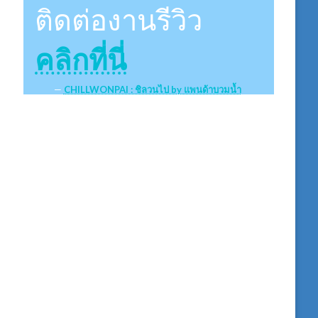
ติดต่องานรีวิว
คลิกที่นี่
CHILLWONPAI : ชิลวนไป by แพนด้าบวมน้ำ