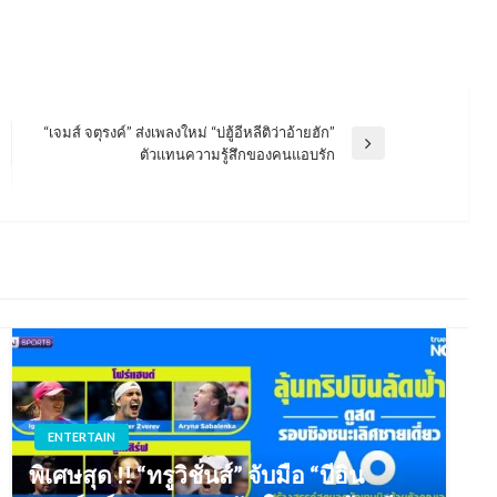
“เจมส์ จตุรงค์” ส่งเพลงใหม่ “บ่ฮู้อีหลีติว่าอ้ายฮัก”
Next
ตัวแทนความรู้สึกของคนแอบรัก
Post
ENTERTAIN
พิเศษสุด !! “ทรูวิชั่นส์” จับมือ “บีอิน