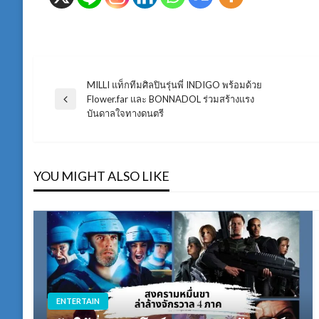
MILLI แท็กทีมศิลปินรุ่นพี่ INDIGO พร้อมด้วย
แนะแนว
Flower.far และ BONNADOL ร่วมสร้างแรง
Previous
บันดาลใจทางดนตรี
Post
เรื่อง
YOU MIGHT ALSO LIKE
ENTERTAIN