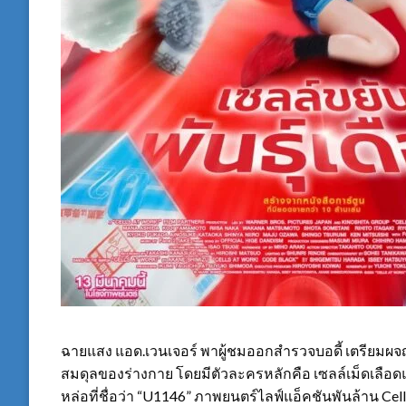
ฉายแสง แอด.เวนเจอร์ พาผู้ชมออกสำรวจบอดี้ เตรียมผจญ
สมดุลของร่างกาย โดยมีตัวละครหลักคือ เซลล์เม็ดเลือดแด
หล่อที่ชื่อว่า “U1146” ภาพยนตร์ไลฟ์แอ็คชันพันล้าน Cell