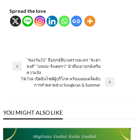
Spread the love
แนะแนว
“ช่องวัน31” ถือฤกษ์ดีบวงสรวงละคร “ชะตา
หงส์” “แหม่ม-จินตหรา” นำทีมเอาฤกษ์เสริม
เรื่อง
Previous
ความปัง
Post
TikTok เปิดอินไซต์ผู้บริโภค พร้อมเผยเคล็ดลับ
Next
การทำตลาดช่วง Songkran & Summer
Post
YOU MIGHT ALSO LIKE