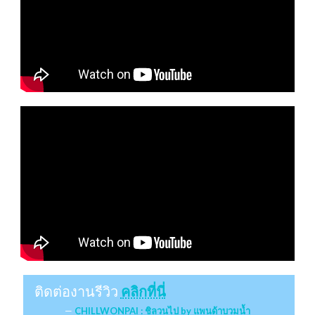
ติดต่องานรีวิว
คลิกที่นี่
CHILLWONPAI : ชิลวนไป by แพนด้าบวมน้ำ