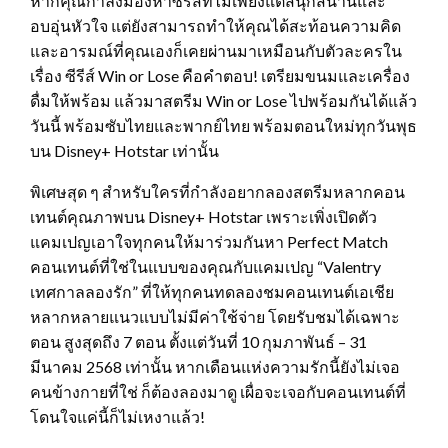
หากคุณกำลังมองหาซีรีส์ที่ไม่เพียงแต่สนุกสนานและ
อบอุ่นหัวใจ แต่ยังสามารถทำให้คุณได้สะท้อนความคิด
และอารมณ์ที่คุณเองก็เคยผ่านมาเหมือนกับตัวละครใน
เรื่อง ซีรีส์ Win or Lose คือคำตอบ! เตรียมขนมและเครื่อง
ดื่มให้พร้อม แล้วมาสตรีม Win or Lose ไปพร้อมกันได้แล้ว
วันนี้ พร้อมซับไทยและพากย์ไทย พร้อมตอนใหม่ทุกวันพุธ
บน Disney+ Hotstar เท่านั้น
พิเศษสุด ๆ สำหรับใครที่กำลังอยากลองสตรีมหลากคอน
เทนต์คุณภาพบน Disney+ Hotstar เพราะเพิ่งเปิดตัว
แคมเปญเอาใจทุกคนให้มาร่วมกันหา Perfect Match
คอนเทนต์ที่ใช่ในแบบของคุณกับแคมเปญ “Valentry
เทศกาลลองรัก” ที่ให้ทุกคนทดลองชมคอนเทนต์เอเชีย
หลากหลายแนวแบบไม่มีค่าใช้จ่าย โดยรับชมได้เฉพาะ
ตอน สูงสุดถึง 7 ตอน ตั้งแต่วันที่ 10 กุมภาพันธ์ – 31
มีนาคม 2568 เท่านั้น หากเดือนแห่งความรักนี้ยังไม่เจอ
คนข้างกายที่ใช่ ก็ต้องลองมาดู เผื่อจะเจอกับคอนเทนต์ที่
โดนใจแค่นี้ก็ไม่เหงาแล้ว!