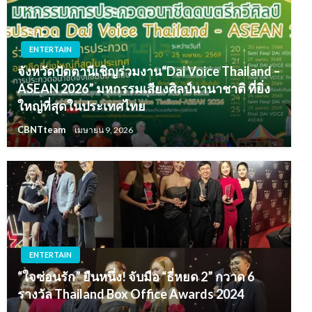
ENTERTAIN
จังหวัดปัตตานีเชิญร่วมงาน“Dai Voice Thailand –
ASEAN 2026” มหกรรมเสียงศิลป์นานาชาติ ที่ยิ่ง
ใหญ่ที่สุดในประเทศไทย
CBNTteam
เมษายน 9, 2026
ENTERTAIN
“ใจซ่อนรัก” ยืนหนึ่ง! จับมือ “ธี่หยด 2” กวาด 6
รางวัล Thailand Box Office Awards 2024