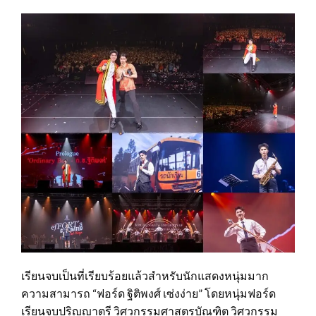
เรียนจบเป็นที่เรียบร้อยแล้วสำหรับนักแสดงหนุ่มมาก
ความสามารถ “ฟอร์ด ฐิติพงศ์ เซ่งง่าย” โดยหนุ่มฟอร์ด
เรียนจบปริญญาตรี วิศวกรรมศาสตรบัณฑิต วิศวกรรม