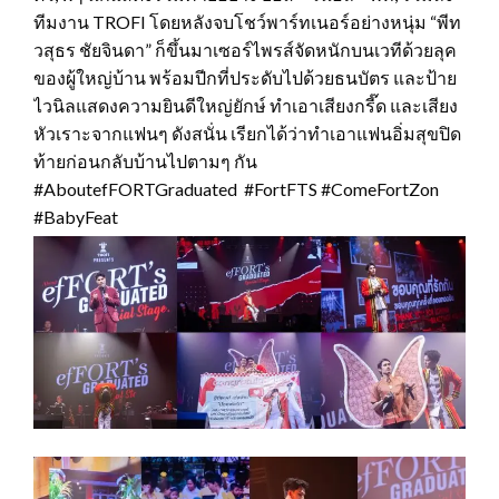
ทีมงาน TROFI โดยหลังจบโชว์พาร์ทเนอร์อย่างหนุ่ม “พีท
วสุธร ชัยจินดา” ก็ขึ้นมาเซอร์ไพรส์จัดหนักบนเวทีด้วยลุค
ของผู้ใหญ่บ้าน พร้อมปีกที่ประดับไปด้วยธนบัตร และป้าย
ไวนิลแสดงความยินดีใหญ่ยักษ์ ทำเอาเสียงกรี๊ด และเสียง
หัวเราะจากแฟนๆ ดังสนั่น เรียกได้ว่าทำเอาแฟนอิ่มสุขปิด
ท้ายก่อนกลับบ้านไปตามๆ กัน
#AboutefFORTGraduated #FortFTS #ComeFortZon
#BabyFeat