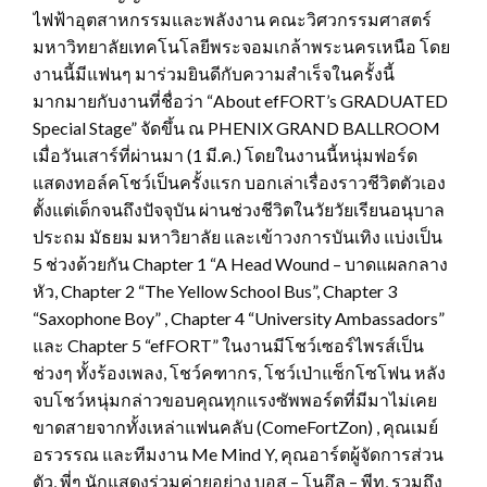
ไฟฟ้าอุตสาหกรรมและพลังงาน คณะวิศวกรรมศาสตร์
มหาวิทยาลัยเทคโนโลยีพระจอมเกล้าพระนครเหนือ โดย
งานนี้มีแฟนๆ มาร่วมยินดีกับความสำเร็จในครั้งนี้
มากมายกับงานที่ชื่อว่า “About efFORT’s GRADUATED
Special Stage” จัดขึ้น ณ PHENIX GRAND BALLROOM
เมื่อวันเสาร์ที่ผ่านมา (1 มี.ค.) โดยในงานนี้หนุ่มฟอร์ด
แสดงทอล์คโชว์เป็นครั้งแรก บอกเล่าเรื่องราวชีวิตตัวเอง
ตั้งแต่เด็กจนถึงปัจจุบัน ผ่านช่วงชีวิตในวัยวัยเรียนอนุบาล
ประถม มัธยม มหาวิยาลัย และเข้าวงการบันเทิง แบ่งเป็น
5 ช่วงด้วยกัน Chapter 1 “A Head Wound – บาดแผลกลาง
หัว, Chapter 2 “The Yellow School Bus”, Chapter 3
“Saxophone Boy” , Chapter 4 “University Ambassadors”
และ Chapter 5 “efFORT” ในงานมีโชว์เซอร์ไพรส์เป็น
ช่วงๆ ทั้งร้องเพลง, โชว์คฑากร, โชว์เป่าแซ็กโซโฟน หลัง
จบโชว์หนุ่มกล่าวขอบคุณทุกแรงซัพพอร์ตที่มีมาไม่เคย
ขาดสายจากทั้งเหล่าแฟนคลับ (ComeFortZon) , คุณเมย์
อรวรรณ และทีมงาน Me Mind Y, คุณอาร์ตผู้จัดการส่วน
ตัว, พี่ๆ นักแสดงร่วมค่ายอย่าง บอส – โนอึล – พีท, รวมถึง