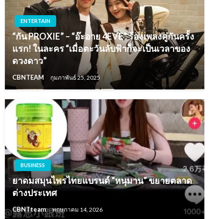
ENTERTAIN
“กัน PROXIE” – “อ๊ะอาย 4EVE” ร้องเพลงคู่กันครั้ง
แรก! ในละคร “เมื่อตะวันลับฟ้าก็จะเป็นเวลาของ
ดวงดาว”
CBNTEAM
กุมภาพันธ์ 25, 2025
BUSINESS
ยาดมสมุนไพรไทยแบรนด์ “หนุมาน” ขยายตลาด
ต่างประเทศ
CBNTteam
พฤษภาคม 14, 2026