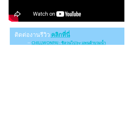
ติดต่องานรีวิว
คลิกที่นี่
CHILLWONPAI : ชิลวนไป by แพนด้าบวมน้ำ