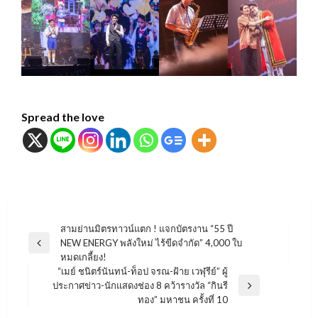
Spread the love
แนะแนว
สามย่านมิตรทาวน์แตก ! แจกบัตรงาน “55 ปี
NEW ENERGY พลังใหม่ ไร้ขีดจำกัด” 4,000 ใบ
เรื่อง
Previous
หมดเกลี้ยง!
Post
“เมย์ ชนิตร์นันทน์-ท็อป จรณ-ฝ้าย เวฬุรีย์” ผู้
ประกาศข่าว-นักแสดงช่อง 8 คว้ารางวัล “กินรี
Next
ทอง” มหาชน ครั้งที่ 10
Post