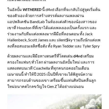
ในอัลบั้ม
WITHERED
นี้ d4vd เลือกที่จะกลับไปสู่จุดเริ่มต้น
ของตัวเอง ด้วยการสร้างสรรค์ผลงานเพลงผ่าน
แอปพลิเคชัน BandLab ในห้องแต่งตัวของน้องสาวของ
เขาที่ Houston ที่ที่เขาได้แต่งเพลงเองเป็นครั้งแรก และ
ร่วมงานกับทีมแต่งเพลงมากฝีมือที่ลอนดอน ทั้ง Jack
Hallenbeck, Scott James และ silent$ky รวมถึงนักแต่งเพ
ลงที่ลอสแอนเจลิสชื่อดัง ทั้ง Ryan Tedder และ Tyler Spry
ด้วยผลงานและฝีมือทางดนตรีที่โดดเด่น
d4vd
เตรียม
ครองใจแฟนๆ ทั่วโลก ผ่านผลงานอัลบั้มใหม่ และการ
แสดงสดบนเวที Coachella ที่ทุกคนรอคอยในเดือน
เมษายนนี้ ทำให้ปี 2025 เป็นปีที่เขาจะได้พิสูจน์ความ
สามารถรอบด้านของเขา เตรียมขึ้นแท่นศิลปินคลื่นลูก
ใหม่อนาคตไกลขวัญใจ Gen Z ได้อย่างแน่นอน