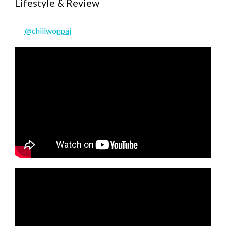
Lifestyle & Review
@chillwonpai