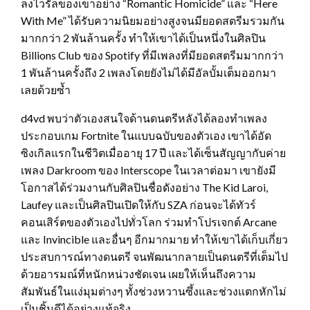
ลงไวรัลของเขาอย่าง “Romantic Homicide” และ “Here
With Me” ได้รับความนิยมอย่างสูงจนมียอดสตรีมรวมกัน
มากกว่า 2 พันล้านครั้ง ทำให้เขาได้เป็นหนึ่งในศิลปิน
Billions Club ของ Spotify ที่มีเพลงที่มียอดสตรีมมากกว่า
1 พันล้านครั้งถึง 2 เพลงโดยยังไม่ได้มีอัลบั้มเต็มออกมา
เลยด้วยซ้ำ
d4vd พบว่าตัวเองสนใจด้านดนตรีหลังได้ลองทำเพลง
ประกอบเกม Fortnite ในแบบฉบับของตัวเอง เขาได้อัด
ซิงเกิลแรกในชีวิตเมื่ออายุ 17 ปี และได้เซ็นสัญญากับค่าย
เพลง Darkroom ของ Interscope ในเวลาต่อมา เขายังมี
โอกาสได้ร่วมงานกับศิลปินชื่อดังอย่าง The Kid Laroi,
Laufey และเป็นศิลปินเปิดให้กับ SZA ก่อนจะได้ทัวร์
คอนเสิร์ตของตัวเองไปทั่วโลก ร่วมทำโปรเจกต์ Arcane
และ Invincible และอื่นๆ อีกมากมาย ทำให้เขาได้เก็บเกี่ยว
ประสบการณ์ทางดนตรี จนพัฒนากลายเป็นดนตรีที่เต็มไป
ด้วยอารมณ์ที่หนักหน่วงชัดเจน เผยให้เห็นถึงความ
สัมพันธ์ในแง่มุมต่างๆ ทั้งช่วงหวานซึ้งและช่วงแตกหักไม่
เป็นชิ้นดีได้อย่างแท้จริง