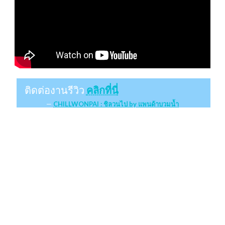
ติดต่องานรีวิว
คลิกที่นี่
CHILLWONPAI : ชิลวนไป by แพนด้าบวมน้ำ