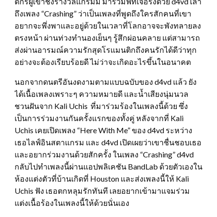
ดีกรีผู้เข้าชิงรางวัลแกรมมี มาร่วมฟีทเจอริ่งด้วย d4vd เล่า
ถึงเพลง “Crashing” ว่าเป็นเพลงที่พูดถึงใครสักคนที่เขา
อยากจะพึ่งพาและอยู่ด้วยในเวลาที่โลกอาจจะพังทลายลง
ตรงหน้า ผ่านท่วงทำนองเย็นๆ รู้สึกผ่อนคลาย แต่สามารถ
ส่งผ่านอารมณ์ความรักสุดโรแมนติกถึงคนรักได้ดีว่าทุก
อย่างจะต้องเรียบร้อยดี ไม่ว่าจะเกิดอะไรขึ้นในอนาคต
นอกจากดนตรีอันงดงามตามแบบฉบับของ d4vd แล้ว ยัง
ได้เนื้อเพลงเพราะๆ ความหมายดี และน้ำเสียงนุ่มนวล
ชวนฝันจาก Kali Uchis ที่มาร่วมร้องในเพลงนี้ด้วย ซึ่ง
เป็นการร่วมงานกันครั้งแรกของทั้งคู่ หลังจากที่ Kali
Uchis เคยเปิดเพลง “Here With Me” ของ d4vd ระหว่าง
เธอไลฟ์อินสตาแกรม และ d4vd เปิดเผยว่าเขาชื่นชอบเธอ
และอยากร่วมงานด้วยสักครั้ง ในเพลง “Crashing” d4vd
กลับไปทำเพลงนี้ผ่านแอปพลิเคชัน BandLab ด้วยตัวเองใน
ห้องแต่งตัวที่บ้านเกิดที่ Houston และส่งเพลงนี้ให้ Kali
Uchis ฟัง เธอตกหลุมรักทันที เลยอยากเข้ามาแจมร่วม
แต่งเนื้อร้องในเพลงนี้ให้ด้วยนั่นเอง