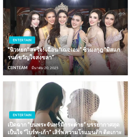
ENTERTAIN
“นิวหยก“ สะใจ! เฉือน “เฌอเอม” ซิวมงกุฎ “มิสแก
รนด์ขวัญใจสงขลา”
CBNTEAM
มีนาคม 20, 2025
ENTERTAIN
เปิดฉาก “บนพระจันทร์มีกระต่าย” บรรยากาศสุด
เป็นใจ “ไบร์ท-เก้า” เสิร์ฟความโรแมนติก ติดเกาะ