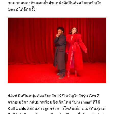
กลมกล่อมลงตัว ตอกย้ำตำแหน่งศิลปินอัจฉริยะขวัญใจ
Gen Z ได้อีกครั้ง
d4vd
ศิลปินหนุ่มอัจฉริยะวัย 19 ปี ขวัญใจวัยรุ่น Gen Z
จากอเมริกา กลับมาพร้อมซิงเกิลใหม่
“Crashing”
ที่ได้
Kali Uchis
ศิลปินสาวลูกครึ่งชาวโคลัมเบีย-อเมริกันสุดเท่