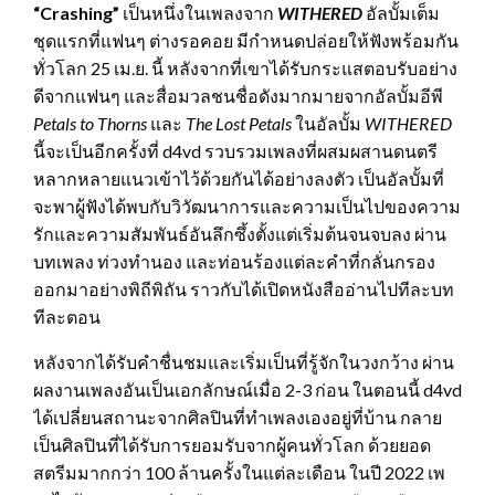
“Crashing”
เป็นหนึ่งในเพลงจาก
WITHERED
อัลบั้มเต็ม
ชุดแรกที่แฟนๆ ต่างรอคอย มีกำหนดปล่อยให้ฟังพร้อมกัน
ทั่วโลก 25 เม.ย. นี้ หลังจากที่เขาได้รับกระแสตอบรับอย่าง
ดีจากแฟนๆ และสื่อมวลชนชื่อดังมากมายจากอัลบั้มอีพี
Petals to Thorns
และ
The Lost Petals
ในอัลบั้ม
WITHERED
นี้จะเป็นอีกครั้งที่ d4vd รวบรวมเพลงที่ผสมผสานดนตรี
หลากหลายแนวเข้าไว้ด้วยกันได้อย่างลงตัว เป็นอัลบั้มที่
จะพาผู้ฟังได้พบกับวิวัฒนาการและความเป็นไปของความ
รักและความสัมพันธ์อันลึกซึ้งตั้งแต่เริ่มต้นจนจบลง ผ่าน
บทเพลง ท่วงทำนอง และท่อนร้องแต่ละคำที่กลั่นกรอง
ออกมาอย่างพิถีพิถัน ราวกับได้เปิดหนังสืออ่านไปทีละบท
ทีละตอน
หลังจากได้รับคำชื่นชมและเริ่มเป็นที่รู้จักในวงกว้าง ผ่าน
ผลงานเพลงอันเป็นเอกลักษณ์เมื่อ 2-3 ก่อน ในตอนนี้ d4vd
ได้เปลี่ยนสถานะจากศิลปินที่ทำเพลงเองอยู่ที่บ้าน กลาย
เป็นศิลปินที่ได้รับการยอมรับจากผู้คนทั่วโลก ด้วยยอด
สตรีมมากกว่า 100 ล้านครั้งในแต่ละเดือน ในปี 2022 เพ