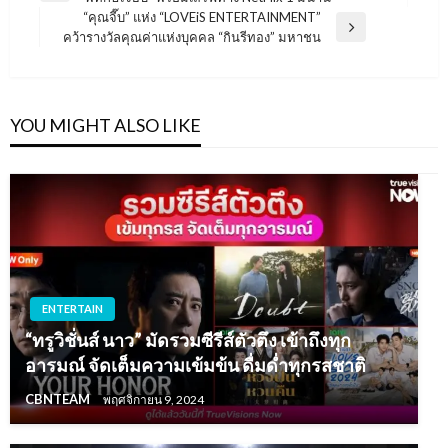
เรื่อง
Post
“คุณจี๊บ” แห่ง “LOVEiS ENTERTAINMENT”
Next
คว้ารางวัลคุณค่าแห่งบุคคล “กินรีทอง” มหาชน
Post
YOU MIGHT ALSO LIKE
ENTERTAIN
“ทรูวิชั่นส์ นาว” มัดรวมซีรีส์ตัวตึง เข้าถึงทุก
อารมณ์ จัดเต็มความเข้มข้น ดื่มด่ำทุกรสชาติ
CBNTEAM
พฤศจิกายน 9, 2024