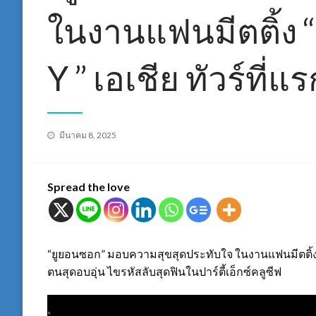
ในงานแฟนมีตติ้ง “
Y ” เอเชีย ทัวร์ที่แ
Posted
มีนาคม 8, 2025
on
Spread the love
“ยูยอนซอก” มอบความสุขสุดประทับใจ ในงานแฟนมีตติ้ง “ Th
ตนสุดอบอุ่น ไขรหัสลับสุดฟินในปาร์ตี้เอ็กซ์คลูซีฟ