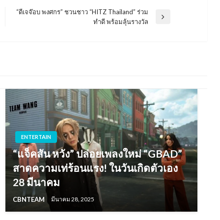
“ดีเจจ๊อบ พงศกร” ชวนชาว “HITZ Thailand” ร่วม
Next
ทำดี พร้อมลุ้นรางวัล
Post
ENTERTAIN
“แจ็คสัน หวัง” ปล่อยเพลงใหม่ “GBAD”
สาดความเท่ร้อนแรง! ในวันเกิดตัวเอง
28 มีนาคม
CBNTEAM
มีนาคม 28, 2025