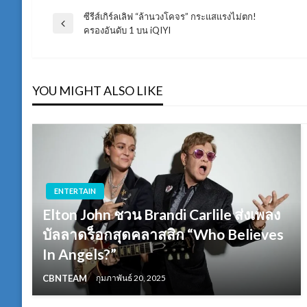
ซีรีส์เกิร์ลเลิฟ “ล้านวงโคจร” กระแสแรงไม่ตก!
แนะแนว
Previous
ครองอันดับ 1 บน iQIYI
Post
เรื่อง
YOU MIGHT ALSO LIKE
ENTERTAIN
Elton John ชวน Brandi Carlile ส่งเพลง
บัลลาดร็อกสุดคลาสสิก “Who Believes
In Angels?”
CBNTEAM
กุมภาพันธ์ 20, 2025