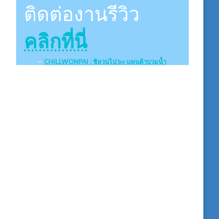
ติดต่องานรีวิว
คลิกที่นี่
CHILLWONPAI : ชิลวนไป by แพนด้าบวมน้ำ