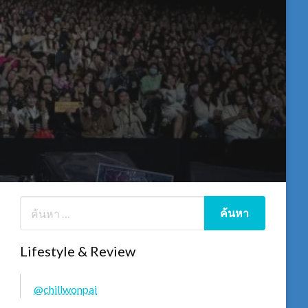
Lifestyle & Review
@chillwonpai