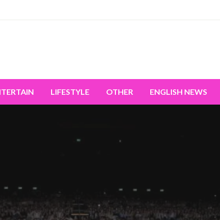
miss the world's movement.
NTERTAIN
LIFESTYLE
OTHER
ENGLISH NEWS