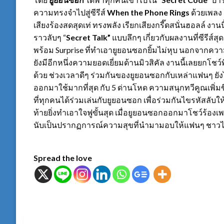
ความทรงจำไปสู่ซีรีส์
When the Phone Rings
ด้วยเพลง
เสียงร้องสดสุดเท่ ทรงพลัง เรียกเสียงกรี๊ดสนั่นฮอลล์ งานน
ราวลับๆ “
Secret Talk”
แบบลึกๆ เกี่ยวกับผลงานที่ซีรีส์ส
พร้อม Surprise ที่ทำเอายูยอนซอกยิ้มไม่หุบ นอกจากค
ยังมีอีกหนึ่งความยอดเยี่ยมด้านมิวสิคัล งานนี้เลยยกโชว
ด้วย ช่วงเวลาดีๆ ร่วมกันของยูยอนซอกกับเหล่าแฟนๆ ยังไ
ออกมาใช้มากที่สุด กับ 5 ด่านโหด ความสนุกทวีคูณเพิ่มขึ
ที่ทุกคนได้ร่วมเล่นกับยูยอนซอก เพื่อร่วมกันไขรหัสลับให้ส
ท้ายยิ่งทำเอาใจฟูขั้นสุด เมื่อยูยอนซอกออกมาโชว์ร้องเ
นับเป็นปรากฏการณ์ความสุขที่นำมามอบให้แฟนๆ ชาวไ
Spread the love