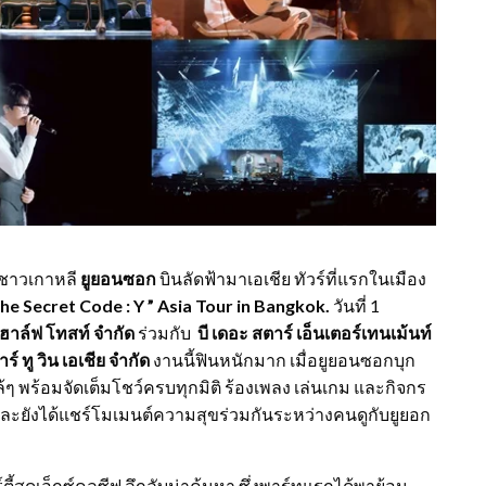
ยชาวเกาหลี
ยูยอนซอก
บินลัดฟ้ามาเอเชีย ทัวร์ที่แรกในเมือง
Secret Code : Y ” Asia Tour
in Bangkok.
วันที่ 1
 ฮาล์ฟ โทสท์ จำกัด
ร่วมกับ
บี เดอะ สตาร์ เอ็นเตอร์เทนเม้นท์
าร์ ทู วิน เอเชีย จำกัด
งานนี้ฟินหนักมาก เมื่อยูยอนซอกบุก
พร้อมจัดเต็มโชว์ครบทุกมิติ ร้องเพลง เล่นเกม และกิจกร
ง และยังได้แชร์โมเมนต์ความสุขร่วมกันระหว่างคนดูกับยูยอก
์ตี้สุดเอ็กซ์คลูซีฟ ลึกลับน่าค้นหา ซึ่งพาร์ทแรกได้พาย้อน