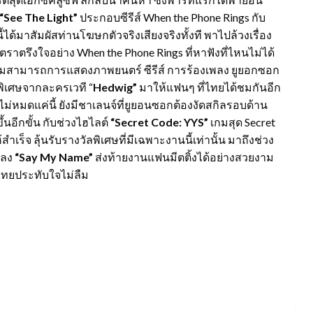
“See The Light”
ประกอบซีรีส์ When the Phone Rings กับ
ี้ได้มาสัมผัสท่านโฆษกตัวจริงเสียงจริงทั้งที พาไปล้วงเรื่อง
ุดตราตรึงใจอย่าง When the Phone Rings ที่หาฟังที่ไหนไม่ได้
วามสามารถการแสดงภาพยนตร์ ซีรีส์ การร้องเพลง ยูยอกซอก
์พิเศษจากละครเวที “
Hedwig”
มาให้แฟนๆ ที่ไทยได้ชมกันอีก
ม่หมดแค่นี้ ยังมีชาเลนจ์ที่ยูยอนซอกต้องงัดสกิลรอบด้าน
้นอีกขั้น กับช่วงไฮไลต์
“Secret Code: YYS”
เกมสุด Secret
ำเร็จ ลุ้นรับรางวัลพิเศษที่มีเฉพาะงานนี้เท่านั้น มาถึงช่วง
พลง
“Say My Name”
ส่งท้ายงานแฟนมีตติ้งได้อย่างสวยงาม
ทยประทับใจไม่ลืม