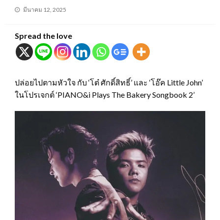
Posted
มีนาคม 12, 2025
on
Spread the love
ปล่อยไปตามหัวใจ กับ ‘โต๋ ศักดิ์สิทธิ์’ และ ‘โอ๊ค Little John’
ในโปรเจกต์ ‘PIANO&i Plays The Bakery Songbook 2’