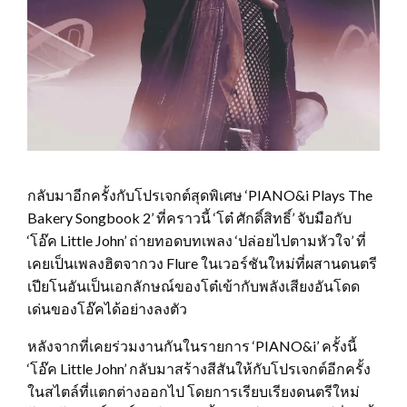
กลับมาอีกครั้งกับโปรเจกต์สุดพิเศษ ‘PIANO&i Plays The
Bakery Songbook 2’ ที่คราวนี้ ‘โต๋ ศักดิ์สิทธิ์’ จับมือกับ
‘โอ๊ค Little John’ ถ่ายทอดบทเพลง ‘ปล่อยไปตามหัวใจ’ ที่
เคยเป็นเพลงฮิตจากวง Flure ในเวอร์ชันใหม่ที่ผสานดนตรี
เปียโนอันเป็นเอกลักษณ์ของโต๋เข้ากับพลังเสียงอันโดด
เด่นของโอ๊คได้อย่างลงตัว
หลังจากที่เคยร่วมงานกันในรายการ ‘PIANO&i’ ครั้งนี้
‘โอ๊ค Little John’ กลับมาสร้างสีสันให้กับโปรเจกต์อีกครั้ง
ในสไตล์ที่แตกต่างออกไป โดยการเรียบเรียงดนตรีใหม่