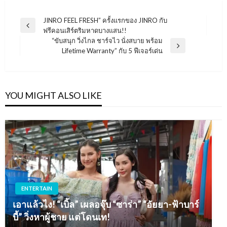
แนะแนว
JINRO FEEL FRESH” ครั้งแรกของ JINRO กับ
Previous
ฟรีคอนเสิร์ตริมหาดบางแสน!!
เรื่อง
Post
“ขับสนุก วิ่งไกล ชาร์จไว นั่งสบาย พร้อม
Next
Lifetime Warranty” กับ 5 ฟีเจอร์เด่น
Post
YOU MIGHT ALSO LIKE
ENTERTAIN
เอาแล้วไง! “เบิ้ล” เผลอจุ๊บ “ซาร่า” “อัยยา-ฟ้าบาร์
บี้” วิ่งหาผู้ชาย แต่โดนเท!