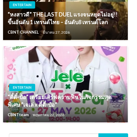
ENTERTAIN
“หงสาวดี” THE LAST DUEL แรงจนหยุดไม่อยู่!!
ขึ้นอันดับ 1 เทรนด์ไทย – อันดับ8 เทรนด์โลก
CBNT CHANNEL
มีนาคม 27, 2026
ENTERTAIN
“ตี๋ตี๋-ป๋อ” เตรียมเสิร์ฟความฟินในกิจกรรมสุด
พิเศษ “เจเล่ x ตี๋ตี๋-ป๋อ”
CBNTteam
พฤษภาคม 22, 2026