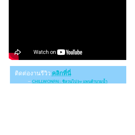
ติดต่องานรีวิว
คลิกที่นี่
CHILLWONPAI : ชิลวนไป by แพนด้าบวมน้ำ