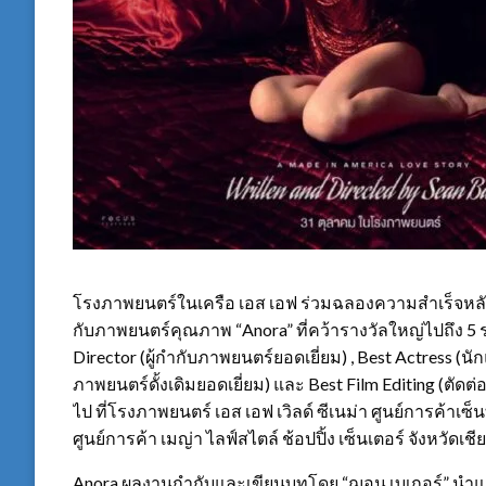
โรงภาพยนตร์ในเครือ เอส เอฟ ร่วมฉลองความสำเร็จหลังก
กับภาพยนตร์คุณภาพ “Anora” ที่คว้ารางวัลใหญ่ไปถึง 5 รา
Director (ผู้กำกับภาพยนตร์ยอดเยี่ยม) , Best Actress (น
ภาพยนตร์ดั้งเดิมยอดเยี่ยม) และ Best Film Editing (ตัดต่อ
ไป ที่โรงภาพยนตร์ เอส เอฟ เวิลด์ ซีเนม่า ศูนย์การค้าเซ็
ศูนย์การค้า เมญ่า ไลฟ์สไตล์ ช้อปปิ้ง เซ็นเตอร์ จังหวัดเชี
Anora ผลงานกำกับและเขียนบทโดย “ฌอน เบเกอร์” นำแสดง