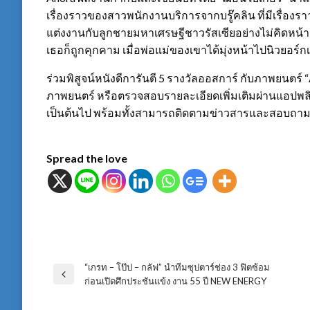
เรื่องราวของสาวพนักงานบริการจากบรู๊คลิน ที่มีเรื่องร
แต่งงานกับลูกชายมหาเศรษฐีชาวรัสเซียอย่างไม่คิดหน้าคิด
เธอก็ถูกคุกคาม เมื่อพ่อแม่ของเขาได้มุ่งหน้าไปนิวยอร์
ร่วมพิสูจน์หนังดีการันตี 5 รางวัลออสการ์ กับภาพยน
ภาพยนตร์ หรือตรวจสอบรายละเอียดเพิ่มเติมผ่านแอปพลิเค
เป็นต้นไป พร้อมทั้งสามารถติดตามข่าวสารและสอบถามรา
Spread the love
“เกรท – โป๊ป – กลัฟ” นำทีมซุปตาร์ช่อง 3 ฟิตซ้อม
แนะแนว
Previous
ก่อนเปิดศึกประชันแข้ง งาน 55 ปี NEW ENERGY
Post