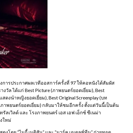
ารประกาศผลเวทีออสการ์ครั้งที่ 97 ให้คอหนังได้สัมผัส
งวัล ได้แก่ Best Picture (ภาพยนตร์ยอดเยี่ยม), Best
ักแสดงนำหญิงยอดเยี่ยม), Best Original Screenplay (บท
ภาพยนตร์ยอดเยี่ยม) กลับมาให้ชมอีกครั้ง ตั้งแต่วันนี้เป็นต้น
นทรัลเวิลด์ และ โรงภาพยนตร์ เอส เอฟ เอ็กซ์ ซีเนม่า
ยงใหม่
โดย “ไมกี้ เมดิสัน” และ “มาร์ค เอเดลช์ทีน” ถ่ายทอด