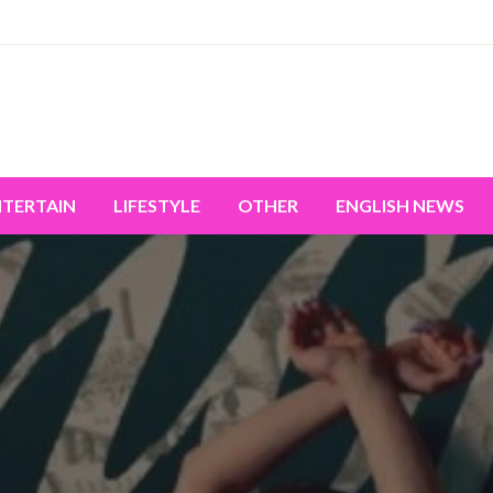
miss the world's movement.
NTERTAIN
LIFESTYLE
OTHER
ENGLISH NEWS