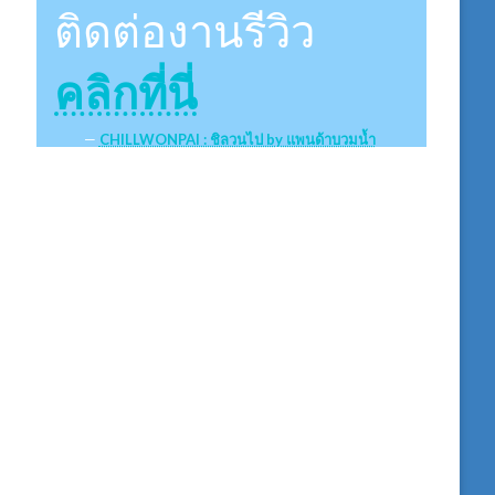
ติดต่องานรีวิว
คลิกที่นี่
CHILLWONPAI : ชิลวนไป by แพนด้าบวมน้ำ