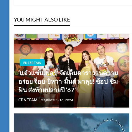
เรื่อง
YOU MIGHT ALSO LIKE
ENTERTAIN
‘แจ๋วแซ่บเฟ่อร์’ จัดเต็มคาราวานความ
อร่อย จ็อบ-ยิหวา-มิ้นต์ พาลุย! ช้อป-ชิม-
ฟิน ส่งท้ายปลายปี ‘67’
CBNTEAM
พฤศจิกายน 16, 2024