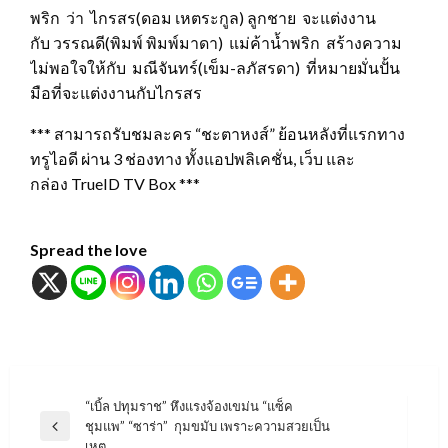
พริก ว่า ไกรสร(ดอม เหตระกูล) ลูกชาย จะแต่งงาน
กับ วรรณดี(พิมพ์ พิมพ์มาดา) แม่ค้าน้ำพริก สร้างความ
ไม่พอใจให้กับ มณีจันทร์(เข็ม-ลภัสรดา) ที่หมายมั่นปั้น
มือที่จะแต่งงานกับไกรสร
*** สามารถรับชมละคร “ชะตาหงส์” ย้อนหลังที่แรกทาง
ทรูไอดี ผ่าน 3 ช่องทาง ทั้งแอปพลิเคชั่น, เว็บ และ
กล่อง TrueID TV Box ***
Spread the love
แนะแนว
“เบิ้ล ปทุมราช” หึงแรงจ้องเขม่น “แซ็ค
ชุมแพ” “ซาร่า” กุมขมับ เพราะความสวยเป็น
เรื่อง
Previous
เหตุ