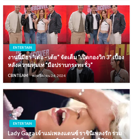
ENTERTAIN
งานนี้มีฮา “เต๋อ – เต้ย” จัดเต็ม “เปิดกองวิก 3” เบื้อง
หลังความทุ่มเท “มือปราบกระทะรั่ว”
CBNTEAM
พฤศจิกายน 24, 2024
ENTERTAIN
Lady Gaga เจ้าแม่เพลงแดนซ์ ราชินีเพลงรัก รวม