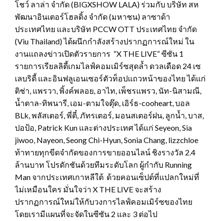
โชว์ ลาล่า จำกัด (BIGXSHOW LALA) ร่วมกับ บริษัท สห
พัฒนาอินเตอร์โฮลดิ้ง จำกัด (มหาชน) ลาซาด้า
ประเทศไทย และบริษัท PCCW OTT ประเทศไทย จำกัด
(Viu Thailand) ได้ผนึกกำลังสร้างปรากฏการณ์ใหม่ ใน
งานแถลงข่าวเปิดตัวรายการ “X THE LIVE” ซีซัน 1
รายการเรียลลิตี้เกมไลฟ์คอมเมิร์ซสุดล้ำ ดวลเดือด 24 เซ
เลบริตี้ และอินฟลูเอนเซอร์ตัวท็อปแถวหน้าของไทย ได้แก่
ติช่า, แพรวา, พิ้งค์พลอย, อาไท, เพ็ชรแพรว, นัท-นิสามณี,
น้ำตาล-ทิพนารี, เอม-ตามใจตุ๊ด, เอิร์ธ-cooheart, บอล
BLk, พลัสเตอร์, พี่ตี๋, ภัทรเตอร์, มอนสเตอร์ฝน, ลูกน้ำ, บาส,
ปอป้อ, Patrick Kun และต่างประเทศ ได้แก่ Seyeon, Sia
jiwoo, Nayeon, Seong Chi-Hyun, Sonia Chang, lizzchloe
ท้าทายทุกขีดจำกัดของการขายออนไลน์ ชิงรางวัล 2.4
ล้านบาท โปรดักชันด้วยทีมระดับโลก ผู้กำกับ Running
Man จากประเทศเกาหลีใต้ ด้วยคอนเซ็ปต์ที่แปลกใหม่ที่
ไม่เหมือนใคร มั่นใจว่า X THE LIVE จะสร้าง
ปรากฏการณ์ใหม่ให้กับวงการไลฟ์คอมเมิร์ซของไทย
โดยเรามีแผนที่จะจัดในซีซัน 2 และ 3 ต่อไป