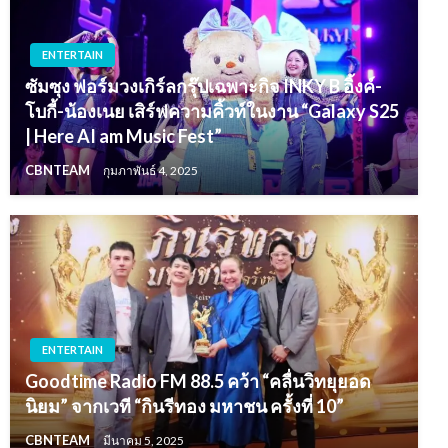
ENTERTAIN
ซัมซุง ฟอร์มวงเกิร์ลกรุ๊ปเฉพาะกิจ INKY B อิ้งค์-
โบกี้-น้องเนย เสิร์ฟความคิ้วท์ในงาน “Galaxy S25
| Here AI am Music Fest”
CBNTEAM
กุมภาพันธ์ 4, 2025
ENTERTAIN
Goodtime Radio FM 88.5 คว้า “คลื่นวิทยุยอด
นิยม” จากเวที “กินรีทอง มหาชน ครั้งที่ 10”
CBNTEAM
มีนาคม 5, 2025