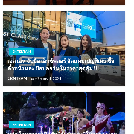
ENTERTAIN
เอส เอฟ จับมือ เอ็กซ์พลอร์ จัดแคมเปญพิเศษ ซื้อ
ตั๋วหนัง และ ป๊อปคอร์น ในราคาสุดคุ้ม !!!
CBNTEAM
พฤศจิกายน 1, 2024
ENTERTAIN