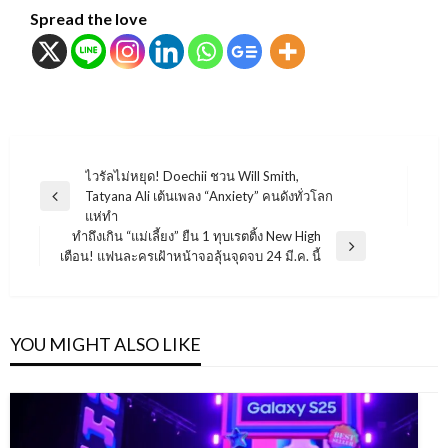
Spread the love
แนะแนว
ไวรัลไม่หยุด! Doechii ชวน Will Smith,
Tatyana Ali เต้นเพลง “Anxiety” คนดังทั่วโลก
เรื่อง
Previous
แห่ทำ
Post
ทำถึงเกิน “แม่เลี้ยง” ยืน 1 ทุบเรตติ้ง New High
Next
เตือน! แฟนละครเฝ้าหน้าจอลุ้นจุดจบ 24 มี.ค. นี้
Post
YOU MIGHT ALSO LIKE