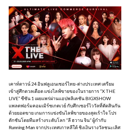
เคาท์ดาวน์ 24 อินฟลูเอนเซอร์ไทย-ต่างประเทศ เตรียม
เข้าสู่ศึกดวลเดือด แข่งไลฟ์ขายของในรายการ “X THE
LIVE” ซีซัน 1 เผยแพร่ผ่านแอปพลิเคชัน BIGXSHOW
แพลตฟอร์มคอมเมิร์ซเกตเวย์ กับศึกเซอร์ไววัลที่ตัดสินกัน
ด้วยยอดขาย เกมการแข่งขันไลฟ์ขายของสุดเร้าใจ โปร
ดักชันโดยทีมสร้างระดับโลก “ลี ฮวาน จิน” ผู้กำกับ
Running Man จากประเทศเกาหลีใต้ ชิงเงินรางวัลชนะเลิศ