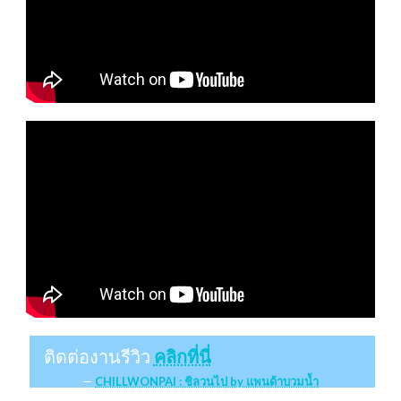
ติดต่องานรีวิว
คลิกที่นี่
CHILLWONPAI : ชิลวนไป by แพนด้าบวมน้ำ