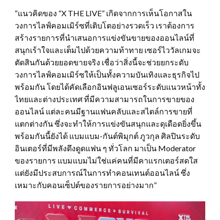
“แนวคิดของ “X THE LIVE” เกิดจากการเห็นโอกาสใน
วงการไลฟ์คอมเมิร์ซที่เติบโตอย่างรวดเร็ว เราต้องการ
สร้างรายการที่นำเสนอการแข่งขันขายของออนไลน์ที่
สนุกเร้าใจและเต็มไปด้วยความท้าทาย เซอร์ไววัลเกมจะ
ตัดสินกันด้วยยอดขายจริง เชื่อว่าสิ่งนี้จะช่วยยกระดับ
วงการไลฟ์คอมเมิร์ซให้เป็นทั้งความบันเทิงและธุรกิจไป
พร้อมกัน โดยได้คัดเลือกอินฟลูเอนเซอร์ระดับแนวหน้าทั้ง
ไทยและต่างประเทศ ที่มีความสามารถในการขายของ
ออนไลน์ แต่ละคนมีฐานแฟนคลับและสไตล์การขายที่
แตกต่างกัน ซึ่งจะทำให้การแข่งขันสนุกและดุเดือดยิ่งขึ้น
พร้อมกันนี้ยังได้ แบมแบม-กันต์พิมุกต์ ภูวกุล ศิลปินระดับ
อินเตอร์ที่มีพลังดึงดูดแฟน ๆ ทั่วโลก มาเป็น Moderator
ของรายการ แบมแบมไม่ใช่แค่คนที่มีคาแรกเตอร์สดใส
แต่ยังมีประสบการณ์ในการทำคอนเทนต์ออนไลน์ ซึ่ง
เหมาะกับคอนเซ็ปต์ของรายการอย่างมาก”