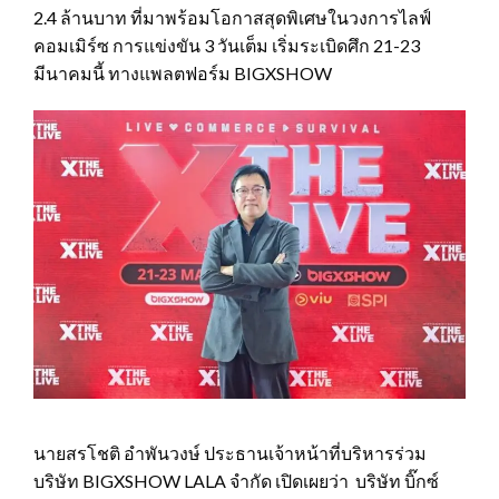
2.4 ล้านบาท ที่มาพร้อมโอกาสสุดพิเศษในวงการไลฟ์
คอมเมิร์ซ การแข่งขัน 3 วันเต็ม เริ่มระเบิดศึก 21-23
มีนาคมนี้ ทางแพลตฟอร์ม BIGXSHOW
นายสรโชติ อำพันวงษ์ ประธานเจ้าหน้าที่บริหารร่วม
บริษัท BIGXSHOW LALA จำกัด เปิดเผยว่า บริษัท บิ๊กซ์