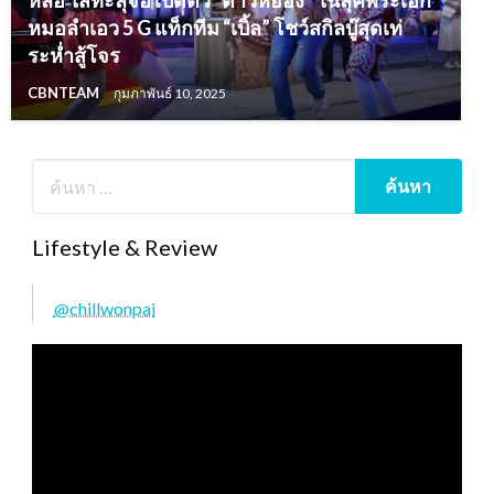
หล่อ ใสทะลุจอ เปิดตัว “ต้าวหยอง” ในลุคพระเอก
หมอลำเอว 5 G แท็กทีม “เบิ้ล” โชว์สกิลบู๊สุดเท่
ระห่ำสู้โจร
CBNTEAM
กุมภาพันธ์ 10, 2025
Lifestyle & Review
@chillwonpai