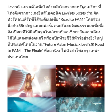
Levi’s® แบรนด์ไลฟ์สไตล์ระดับโลกจากสหรัฐอเมริกา ที่
โด่งดังจากกางเกงยีนส์ไอคอนิค Levi’s® 501® ร่วมจัด
ทัวร์คอนเสิร์ตซีรีส์ระดับเอเชีย “Road to FAM” โดยร่วม
มือกับ 88rising แพลตฟอร์มดนตรีและวัฒนธรรมเอเชียชื่อ
ดัง เปิดเวทีให้ศิลปินรุ่นใหม่จากทั่วเอเชียตะวันออกเฉียง
ใต้ได้แสดงพลังดนตรี พร้อมปิดท้ายซีรีส์ทัวร์อย่างยิ่งใหญ่
ที่ประเทศไทยในงาน “Future Asian Music x Levi’s® Road
to FAM – The Finale” ที่สถานีรถไฟหัวลำโพง กรุงเทพฯ
ประเทศไทย