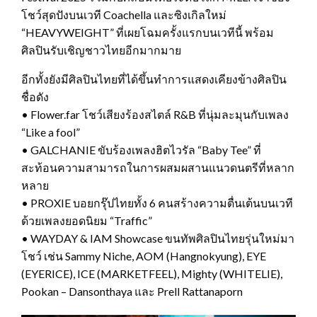
โชว์สุดปังบนเวที Coachella และซิงเกิลใหม่
“HEAVYWEIGHT” ที่เผยโฉมครั้งแรกบนเวทีนี้ พร้อม
ศิลปินรับเชิญชาวไทยอีกมากมาย
อีกทั้งยังมีศิลปินไทยที่ได้ขึ้นทำการแสดงเคียงข้างศิลปิน
ชื่อดัง
• Flower.far โชว์เสียงร้องสไตล์ R&B ที่นุ่มละมุนกับเพลง
“Like a fool”
• GALCHANIE ขับร้องเพลงฮิตไวรัล “Baby Tee” ที่
สะท้อนความสามารถในการผสมผสานแนวดนตรีที่หลาก
หลาย
• PROXIE บอยกรุ๊ปไทยทั้ง 6 คนสร้างความตื่นเต้นบนเวที
ด้วยเพลงยอดนิยม “Traffic”
• WAYDAY & IAM Showcase ขนทัพศิลปินไทยรุ่นใหม่มา
โชว์ เช่น Sammy Niche, AOM (Hangnokyung), EYE
(EYERICE), ICE (MARKETFEEL), Mighty (WHITELIE),
Pookan – Dansonthaya และ Prell Rattanaporn