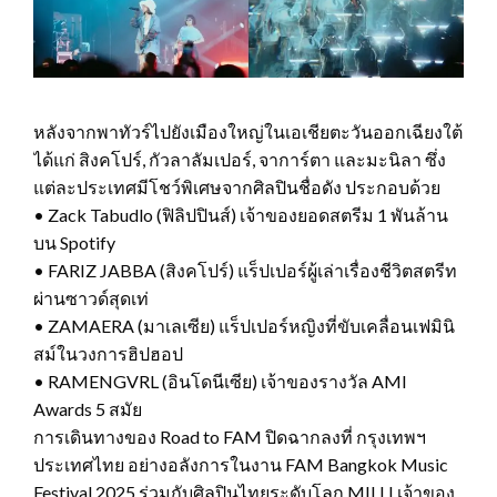
หลังจากพาทัวร์ไปยังเมืองใหญ่ในเอเชียตะวันออกเฉียงใต้
ได้แก่ สิงคโปร์, กัวลาลัมเปอร์, จาการ์ตา และมะนิลา ซึ่ง
แต่ละประเทศมีโชว์พิเศษจากศิลปินชื่อดัง ประกอบด้วย
• Zack Tabudlo (ฟิลิปปินส์) เจ้าของยอดสตรีม 1 พันล้าน
บน Spotify
• FARIZ JABBA (สิงคโปร์) แร็ปเปอร์ผู้เล่าเรื่องชีวิตสตรีท
ผ่านซาวด์สุดเท่
• ZAMAERA (มาเลเซีย) แร็ปเปอร์หญิงที่ขับเคลื่อนเฟมินิ
สม์ในวงการฮิปฮอป
• RAMENGVRL (อินโดนีเซีย) เจ้าของรางวัล AMI
Awards 5 สมัย
การเดินทางของ Road to FAM ปิดฉากลงที่ กรุงเทพฯ
ประเทศไทย อย่างอลังการในงาน FAM Bangkok Music
Festival 2025 ร่วมกับศิลปินไทยระดับโลก MILLI เจ้าของ