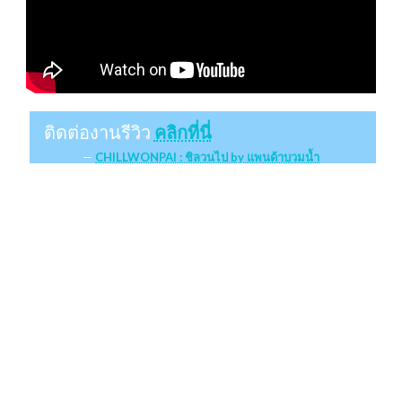
ติดต่องานรีวิว
คลิกที่นี่
CHILLWONPAI : ชิลวนไป by แพนด้าบวมน้ำ