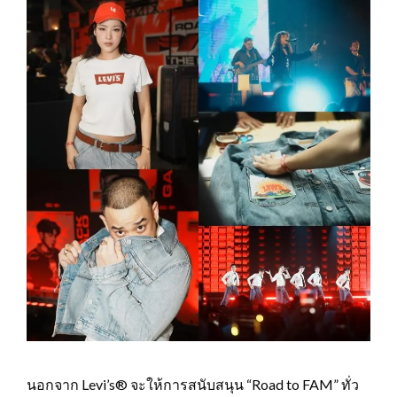
นอกจาก Levi’s® จะให้การสนับสนุน “Road to FAM” ทั่ว