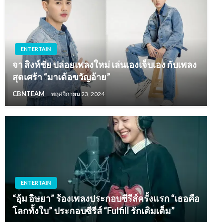
ENTERTAIN
จา สิงห์ชัย ปล่อยเพลงใหม่ เล่นเองเจ็บเอง กับเพลง
สุดเศร้า “มาเด้อขวัญอ้าย”
CBNTEAM
พฤศจิกายน 23, 2024
ENTERTAIN
“อุ้ม อิษยา” ร้องเพลงประกอบซีรีส์ครั้งแรก “เธอคือ
โลกทั้งใบ” ประกอบซีรีส์ “Fulfill รักเติมเต็ม”