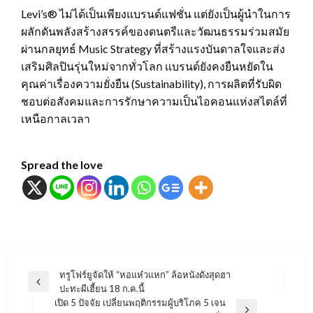
Levi’s® ไม่ได้เป็นเพียงแบรนด์แฟชั่น แต่ยังเป็นผู้นำในการ
ผลักดันพลังสร้างสรรค์ของดนตรีและวัฒนธรรมร่วมสมัย
ผ่านกลยุทธ์ Music Strategy ที่สร้างแรงบันดาลใจและส่ง
เสริมศิลปินรุ่นใหม่จากทั่วโลก แบรนด์ยังคงยืนหยัดใน
คุณค่าเรื่องความยั่งยืน (Sustainability), การผลิตที่รับผิด
ชอบต่อสังคมและการรักษาความเป็นไอคอนแห่งสไตล์ที่
เหนือกาลเวลา
Spread the love
แนะแนว
ทรูโฟร์ยูจัดให้ “หอแห๋วแหก” ล้อหนังดังสุดฮา
Previous
ปะทะผีเฮี้ยน 18 ก.ค.นี้
เรื่อง
Post
เปิด 5 ปัจจัย เปลี่ยนพฤติกรรมผู้บริโภค 5 เจน