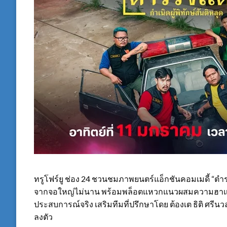
ทรูโฟร์ยู ช่อง 24 ชวนชมภาพยนตร์แอ็กชันคอมเมดี้ “ตำรวจแ
จากจอใหญ่ไม่นาน พร้อมพล็อตแหวกแนวผสมความฮาและด
ประสบการณ์จริง เสริมทีมที่ปรึกษาโดย ต้องเต ธิติ ศรีนว
ลงตัว