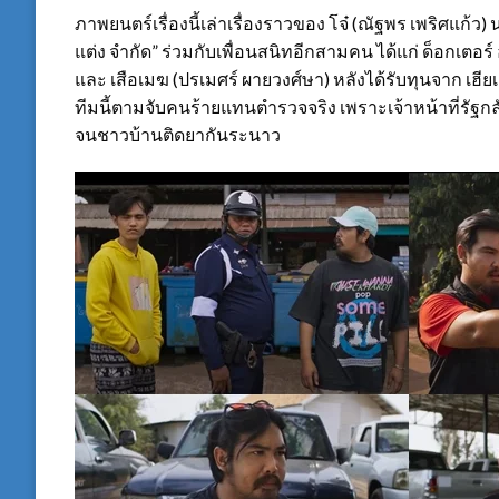
ภาพยนตร์เรื่องนี้เล่าเรื่องราวของ โจ๋ (ณัฐพร เพริศแก้ว
แต่ง จำกัด” ร่วมกับเพื่อนสนิทอีกสามคน ได้แก่ ด็อกเตอร์ อ๋
และ เสือเมฆ (ปรเมศร์ ผายวงศ์ษา) หลังได้รับทุนจาก เฮียเ
ทีมนี้ตามจับคนร้ายแทนตำรวจจริง เพราะเจ้าหน้าที่รัฐก
จนชาวบ้านติดยากันระนาว