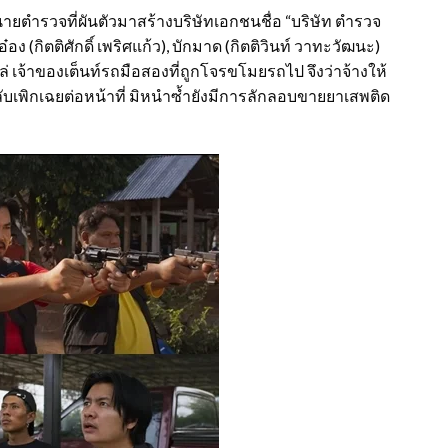
) นายตำรวจที่ผันตัวมาสร้างบริษัทเอกชนชื่อ “บริษัท ตำรวจ
อง (กิตติศักดิ์ เพริศแก้ว), บักมาด (กิตติวินท์ วาทะวัฒนะ)
ล่ เจ้าของเต็นท์รถมือสองที่ถูกโจรขโมยรถไป จึงว่าจ้างให้
ลับเพิกเฉยต่อหน้าที่ มิหนำซ้ำยังมีการลักลอบขายยาเสพติด