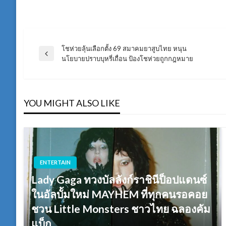
โชห่วยลุ้นเลือกตั้ง 69 สมาคมยาสูบไทย หนุน
แนะแนว
Previous
นโยบายปราบบุหรี่เถื่อน ป้องโชห่วยถูกกฎหมาย
Post
เรื่อง
YOU MIGHT ALSO LIKE
ENTERTAIN
Lady Gaga ทวงบัลลังก์ราชินีป็อปแดนซ์
ในอัลบั้มใหม่ MAYHEM ที่ทุกคนรอคอย
ชวน Little Monsters ชาวไทย ฉลองคัม
แบ็ก