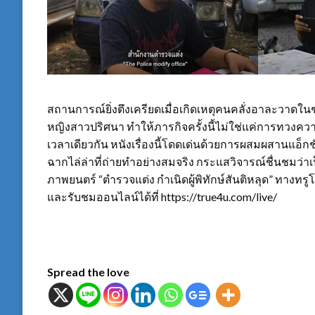
สถานการณ์ยิ่งตึงเครียดเมื่อเกิดเหตุคนคลั่งอาละวาดใน
หญิงสาวปริศนา ทำให้ภารกิจครั้งนี้ไม่ใช่แค่การทวงคว
เวลาเดียวกัน หนังเรื่องนี้โดดเด่นด้วยการผสมผสานแอ็กชั
ฉากไล่ล่าที่ถ่ายทำอย่างสมจริง กระแสวิจารณ์ชื่นชมว่าเ
ภาพยนตร์ “ตำรวจแต่ง กำเนิดผู้พิทักษ์สันติหลุด” ทางทรูโ
และรับชมออนไลน์ได้ที่ https://true4u.com/live/
Spread the love