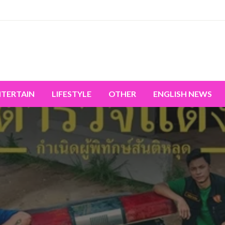
miss the world's movement.
NTERTAIN
LIFESTYLE
OTHER
ENGLISH NEWS