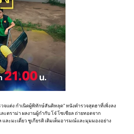
ต่ง กำเนิดผู้พิทักษ์สันติหลุด” หนังตำรวจสุดฮาที่เพิ่งลง
ราม่า ผลงานผู้กำกับ โจ๋ โซเชียล ถ่ายทอดจาก
ล และมะเดี่ยว ชูเกียรติ เติมเต็มอารมณ์และมุมมองอย่าง