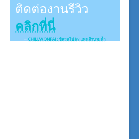
ติดต่องานรีวิว
คลิกที่นี่
CHILLWONPAI : ชิลวนไป by แพนด้าบวมน้ำ