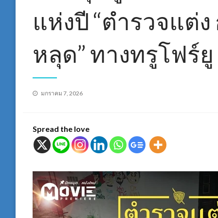
แห่งปี “ตำรวจแต่ง ก
หลุด” ทางทรูโฟร์ยู
Posted
มกราคม 7, 2026
on
Spread the love