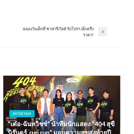
ฉลองวันเด็กที่ ซาฟารีเวิลด์ รับโปรฯ เด็กครึ่ง
Next
ราคา!
Post
ENTERTAIN
“เต๋อ-ฉันทวิชช์” นำทีมนักแสดง “404 สุขี
นิรันดร์..run run” มอบความสุขส่งท้ายปี