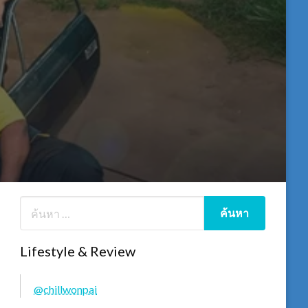
Lifestyle & Review
@chillwonpai