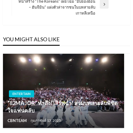
หน้าสร้าง “The Koreans” เผยโฉม “อีบยองฮอน
Next
– ฮันจีมิน” แฝงตัวล่าจารชนในบทสายลับ
Post
เกาหลีเหนือ
YOU MIGHT ALSO LIKE
ENTERTAIN
“82MAJOR” ทำถึง! เสิร์ฟฉ่ำ! สวมบทสายลับพิชิต
ใจแฟนคลับ
CBNTEAM
กุมภาพันธ์ 13, 2025