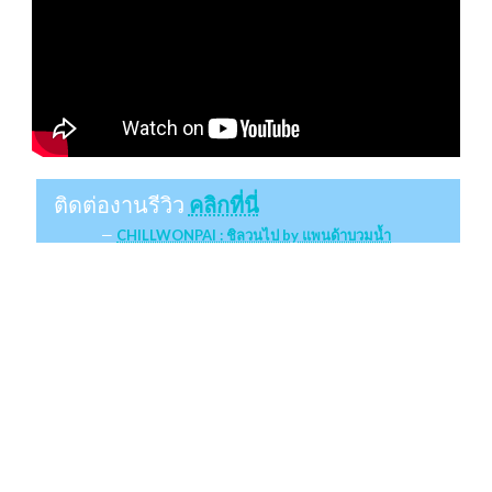
ติดต่องานรีวิว
คลิกที่นี่
CHILLWONPAI : ชิลวนไป by แพนด้าบวมน้ำ