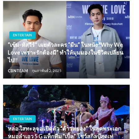
ENTERTAIN
“เข้ม-หัสวีร์” เผยตัวละคร “มีน” ในหนัง “Why We
Love เพราะรักต้องมี” ทำให้มุมมองในชีวิตเปลี่ยน
ไป!!
CBNTEAM
กุมภาพันธ์ 2, 2025
ENTERTAIN
หล่อ ใสทะลุจอ เปิดตัว “ต้าวหยอง” ในลุคพระเอก
หมอลำเอว 5 G แท็กทีม “เบิ้ล” โชว์สกิลบู๊สุดเท่