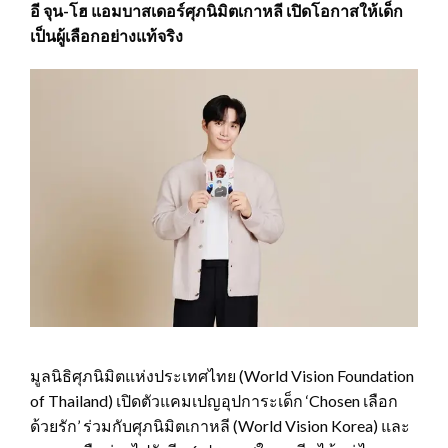
อี จุน-โฮ แอมบาสเดอร์ศุภนิมิตเกาหลี เปิดโอกาสให้เด็ก
เป็นผู้เลือกอย่างแท้จริง
มูลนิธิศุภนิมิตแห่งประเทศไทย (World Vision Foundation
of Thailand) เปิดตัวแคมเปญอุปการะเด็ก ‘Chosen เลือก
ด้วยรัก’ ร่วมกับศุภนิมิตเกาหลี (World Vision Korea) และ