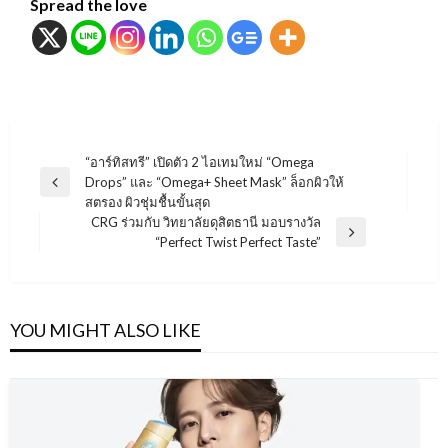
Spread the love
แนะแนว
“อาร์ทิสทรี” เปิดตัว 2 ไอเทมใหม่ “Omega
Drops” และ “Omega+ Sheet Mask” ล็อกผิวให้
เรื่อง
Previous
สตรอง ผิวชุ่มชื้นขั้นสุด
Post
CRG ร่วมกับ วิทยาลัยดุสิตธานี มอบรางวัล
Next
“Perfect Twist Perfect Taste”
Post
YOU MIGHT ALSO LIKE