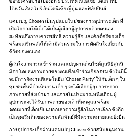
ขยายเครือข่ายไปยังอีก 6 ประเทศในเอเชีย ได้แก่ ไทย
ไต้หวัน สิงคโปร์ อินโดนีเซีย ญี่ปุ่น และฟิลิปปินส์
แคมเปญ Chosen เป็นรูปแบบใหม่ของการอุปการะเด็ก ที่
เปิดโอกาสให้เด็กได้เป็นผู้เลือกผู้อุปการะด้วยตนเอง
สะท้อนถึงการเคารพสิทธิ ความรู้สึก และศักดิ์ศรีของเด็ก
พร้อมเสริมพลังให้เด็กมีส่วนร่วมในการตัดสินใจเกี่ยวกับ
ชีวิตของตนเอง
ผู้สนใจสามารถเข้าร่วมแคมเปญผ่านเว็บไซต์มูลนิธิศุภนิ
มิตฯ โดยส่งภาพถ่ายของตนเพื่อเข้าร่วมกิจกรรม ซึ่งในปีนี้
จะมีการจัดงานพิเศษในธีม ‘Chosen Party’ ให้กับเด็ก ๆ ใน
ชุมชนพื้นที่ดำเนินงาน เด็ก ๆ จะได้เลือกผู้อุปการะจาก
ภาพถ่ายที่ส่งเข้ามา และภายในประมาณหนึ่งเดือน ผู้
อุปการะจะได้รับภาพถ่ายของเด็กที่ตนดูแล พร้อม
จดหมายที่เด็กเขียนบอกเล่าความรู้สึกในการเลือก ซึ่งถือ
เป็นจุดเริ่มต้นของความสัมพันธ์ที่มีความหมายและยั่งยืน
การอุปการะเด็กผ่านแคมเปญ Chosen ช่วยสนับสนุนงาน