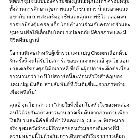
พัฒนาชุมชนแบบองค์รวมของมูลนิธิศุภนิมิตฯ ครอบคลุม
ทั้งด้านการศึกษา สุขภาพและโภชนาการ น้ำสะอาดและ
สุขาภิบาล การส่งเสริมอาชีพและคุณภาพชีวิต ตลอดจน
การปกป้องคุ้มครองเด็ก โดยทำงานร่วมกับครอบครัวและ
ชุมชน เพื่อให้เด็กเติบโตอย่างปลอดภัย มีศักยภาพ และมี
ชีวิตที่สมบูรณ์
โอกาสพิเศษสำหรับผู้เข้าร่วมแคมเปญ Chosen เลือกด้วย
รักครั้งนี้ จะได้รับโปสการ์ดขอบคุณจากคุณอี จุน โฮ แอม
บาสเดอร์ของศุภนิมิตเกาหลี ซึ่งเป็นผู้อุปการะเด็กต่อเนื่อง
ยาวนานกว่า 16 ปี โปสการ์ดนี้สะท้อนหัวใจสำคัญของ
แคมเปญ นั่นคือ ‘สายสัมพันธ์ที่เริ่มต้นขึ้น…จากภาพถ่าย
เพียงหนึ่งใบ’
คุณอี จุน โฮ กล่าวว่า “สายใยที่เชื่อมโยงหัวใจของคนสอง
คนไว้ด้วยกันอย่างยาวนาน อาจเริ่มต้นจากภาพถ่ายเพียง
ใบเดียว และนี่คือสิ่งที่ทำให้แคมเปญ Chosen พิเศษมาก
จริง ๆ ผมหวังว่าจะมีอีกหลายคนร่วมออกเดินทางที่มี
ความหมายนี้ไปด้วยกัน การเดินทางที่เริ่มจากการเลือก