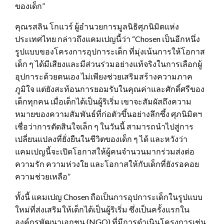
ของเด็ก”
คุณรสลิน โกแวร์ ผู้อำนวยการมูลนิธิศุภนิมิตแห่ง
ประเทศไทย กล่าวถึงแคมเปญนี้ว่า “Chosen เป็นอีกหนึ่ง
รูปแบบของโครงการอุปการะเด็ก ที่มุ่งเน้นการให้โอกาส
เด็ก ๆ ได้มีเสียงและมีส่วนร่วมอย่างแท้จริงในการเลือกผู้
อุปการะด้วยตนเอง ไม่เพียงช่วยเสริมสร้างความภาค
ภูมิใจ แต่ยังสะท้อนการยอมรับในคุณค่าและศักดิ์ศรีของ
เด็กทุกคน เมื่อเด็กได้เป็นผู้ริเริ่ม เขาจะสัมผัสถึงความ
หมายของความสัมพันธ์ที่ก่อตัวขึ้นอย่างลึกซึ้ง ศุภนิมิตฯ
เชื่อว่าการตัดสินใจเล็ก ๆ ในวันนี้ สามารถนำไปสู่การ
เปลี่ยนแปลงที่ยั่งยืนในชีวิตของเด็ก ๆ ได้ และหวังว่า
แคมเปญนี้จะเปิดโอกาสให้ผู้คนจำนวนมากร่วมส่งต่อ
ความรัก ความห่วงใย และโอกาสให้กับเด็กที่ยังรอคอย
ความช่วยเหลือ”
ทั้งนี้ แคมเปญ Chosen ถือเป็นการอุปการะเด็กในรูปแบบ
ใหม่ที่ส่งเสริมให้เด็กได้เป็นผู้ริเริ่ม ซึ่งเป็นครั้งแรกใน
องค์กรพัฒนาเอกชน (NGO) ที่มีการดำเนินโครงการเช่น