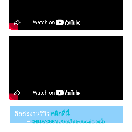
ติดต่องานรีวิว
คลิกที่นี่
CHILLWONPAI : ชิลวนไป by แพนด้าบวมน้ำ