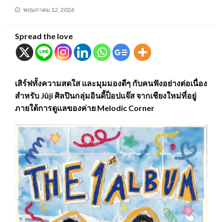
Posted
พฤษภาคม 12, 2026
on
Spread the love
เสิร์ฟทั้งความสดใส และมุมมองดีๆ กับคนฟังอย่างต่อเนื่อง
สำหรับ Jūji ศิลปินกลุ่มอินดี้ป็อปแจ๊ส จากเชียงใหม่ที่อยู่
ภายใต้การดูแลของค่าย Melodic Corner