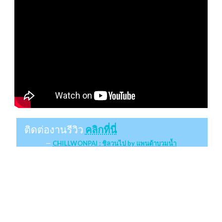
ติดต่องานรีวิว
คลิกที่นี่
CHILLWONPAI : ชิลวนไป by แพนด้าบวมน้ำ