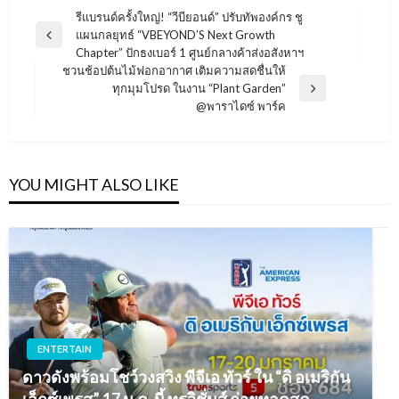
แนะแนว
รีแบรนด์ครั้งใหญ่! “วีบียอนด์” ปรับทัพองค์กร ชู
แผนกลยุทธ์ “VBEYOND’S Next Growth
เรื่อง
Previous
Chapter” ปักธงเบอร์ 1 ศูนย์กลางค้าส่งอสังหาฯ
Post
ชวนช้อปต้นไม้ฟอกอากาศ เติมความสดชื่นให้
ทุกมุมโปรด ในงาน “Plant Garden”
Next
@พาราไดซ์ พาร์ค
Post
YOU MIGHT ALSO LIKE
ENTERTAIN
ดาวดังพร้อมโชว์วงสวิง พีจีเอ ทัวร์ ใน “ดิ อเมริกัน
เอ็กซ์เพรส” 17 ม.ค. นี้ ทรูวิชั่นส์ ถ่ายทอดสด