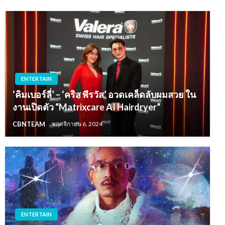
ENTERTAIN
‘คิมเบอร์ลี่’ – ‘คริส พีรวัส’ อวดเคล็ดลับผมสวย ใน
งานเปิดตัว “Matrixcare AI Hairdryer”
CBNTEAM
พฤศจิกายน 6, 2024
ENTERTAIN