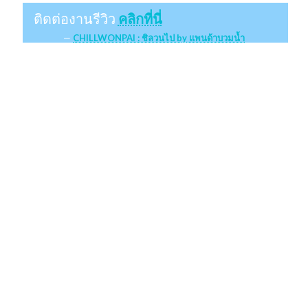
ติดต่องานรีวิว
คลิกที่นี่
CHILLWONPAI : ชิลวนไป by แพนด้าบวมน้ำ