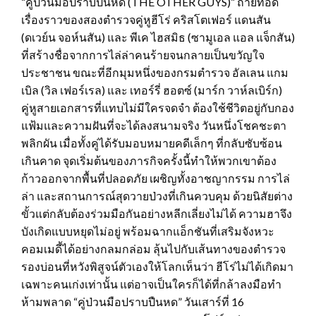
“คู่ป่วนมือปราบปืนหด (THE OTHER GUYS)” ถ่ายทอด
เรื่องราวของสองตำรวจคู่หูฮีโร่ คริสโตเฟอร์ แดนสัน
(ดเวย์น จอห์นสัน) และ พีเค ไฮสมิธ (ซามูเอล แอล แจ็กสัน)
ที่สร้างชื่อจากการไล่ล่าคนร้ายจนกลายเป็นขวัญใจ
ประชาชน ขณะที่อีกมุมหนึ่งของกรมตำรวจ อัลเลน แกม
เบิล (วิล เฟอร์เรล) และ เทอร์รี่ ฮอตซ์ (มาร์ก วาห์ลเบิร์ก)
คู่หูสายเอกสารที่แทบไม่มีใครจดจำ ต้องใช้ชีวิตอยู่กับกอง
แฟ้มและความฝันที่จะได้ลงสนามจริง วันหนึ่งโชคชะตา
พลิกผัน เมื่อทั้งคู่ได้รับมอบหมายคดีเล็กๆ ที่กลับซับซ้อน
เกินคาด จุดเริ่มต้นของภารกิจครั้งนี้ทำให้พวกเขาต้อง
ก้าวออกจากพื้นที่ปลอดภัย เผชิญทั้งอาชญากรรม การไล่
ล่า และสถานการณ์สุดวายป่วงที่เกินควบคุม ด้วยนิสัยต่าง
ขั้วแต่กลับต้องร่วมมือกันอย่างหลีกเลี่ยงไม่ได้ ความฮาจึง
บังเกิดแบบหยุดไม่อยู่ พร้อมฉากแอ็กชันที่เสริมจังหวะ
คอมเมดี้ได้อย่างกลมกล่อม ลุ้นไปกับเส้นทางของตำรวจ
รองบ่อนที่หวังพิสูจน์ตัวเองให้โลกเห็นว่า ฮีโร่ไม่ได้เกิดมา
เฉพาะคนเก่งเท่านั้น แต่อาจเป็นใครก็ได้ที่กล้าลงมือทำ
ห้ามพลาด “คู่ป่วนมือปราบปืนหด” วันเสาร์ที่ 16