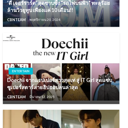
‘ดี เจอร์ราร์ด’ สุดซาบซึ้ง “รถไฟบนฟ้า” ทะลุร้อย
ล้านวิวยูทูบ เพียงแค่ 10 เดือน!!
CBNTEAM
พฤศจิกายน 20, 2024
ENTERTAIN
Doechii จากแรปเปอร์สาวสุดเท่ สู่ IT Girl สุดแซ่บ
ซูเปอร์สตาร์สายฮิปฮอปคนล่าสุด
CBNTEAM
มีนาคม 12, 2025