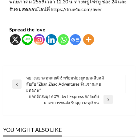
พฤษภาคม 2569 เวลา 12.30 น. ทางทรูโฟร์ยู ช่อง 24 และ
รับชมสดออนไลน์ที่ https://true4u.com/live/
Spread the love
แนะแนว
หยางหยาง ทุ่มสุดตัว! พร้อมท่องยุทธภพสืบคดี
ลับกับ “Zhan Zhao Adventures จั่นเจาตะลุย
เรื่อง
Previous
ยุทธภพ”
Post
ยอดจัดส่งพุ่ง 60%: J&T Express ยกระดับ
Next
มาตรการขนส่ง รับฤดูกาลทุเรียน
Post
YOU MIGHT ALSO LIKE