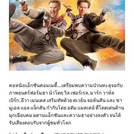
คอหนังแอ็กชันคอมเมดี้….เตรียมพบความป่วนทะลุจอกับ
ภาพยนตร์ฟอร์มฮา นำโดย วิล เฟอร์เรล, มาร์ก วาห์ล
เบิร์ก, อีวา เมนเดส เสริมทัพด้วย ดเวย์น จอห์นสัน และ ซา
มูเอล แอล แจ็กสัน กำกับโดย อดัม แมคเคย์ ที่โดดเด่นด้าน
มุกเฉียบคม ผสานแอ็กชันและความฮาอย่างลงตัว จนได้
รับเสียงตอบรับจากผู้ชมทั่วโลก