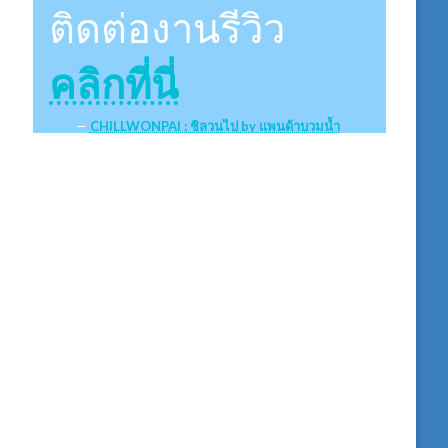
ติดต่องานรีวิว
คลิกที่นี่
CHILLWONPAI : ชิลวนไป by แพนด้าบวมน้ำ