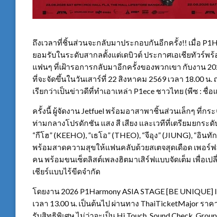
ถึงเวลาที่ชิ้นส่วนจะกลับมาประกอบกันอีกครั้ง!! เมื่อ P
ยอมรับในระดับสากลตั้งแต่เดบิวต์ ประกาศเอเชียทัวร์พ
แฟนๆ ที่เฝ้ารอการกลับมาอีกครั้งของพวกเขา กับงา
ที่จะจัดขึ้นในวันเสาร์ที่ 22 สิงหาคม 2569 เวลา 18.
เรียกว่าเป็นข่าวดีที่ทำเอาเหล่า P1ece ชาวไทย (พีซ : ชื่อ
ครั้งนี้ ผู้จัดงาน Jetfuel พร้อมอาสาพาชิ้นส่วนเล็กๆ ท
ท่ามกลางโปรดักชัน แสง สี เสียง และเวทีที่เตรียมยกระด
“กีโฮ” (KEEHO), “เธโอ” (THEO), “จีอุง” (JIUNG), “อิน
พร้อมสาดความสุขให้แฟนคลับด้วยสเตจสุดเดือด เพอร์ฟ
คน พร้อมขนเซ็ตลิสต์เพลงฮิตมาเสิร์ฟแบบจัดเต็ม เพื่อเป
เชียร์แบบไร้ขีดจำกัด
โดยงาน 2026 P1Harmony ASIA STAGE [BE UNIQUE] IN 
เวลา 13.00 น. เป็นต้นไป ผ่านทาง ThaiTicketMajor ราคา
รับสิทธิพิเศษ ไม่ว่าจะเป็น Hi Touch, Sound Check, Grou