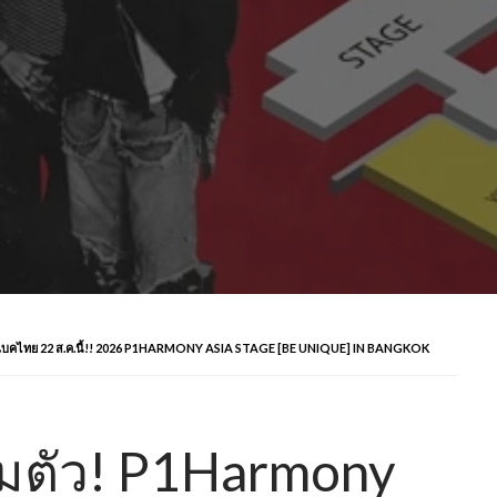
มแบคไทย 22 ส.ค.นี้!! 2026 P1HARMONY ASIA STAGE [BE UNIQUE] IN BANGKOK
วมตัว! P1Harmony