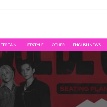
miss the world's movement.
NTERTAIN
LIFESTYLE
OTHER
ENGLISH NEWS