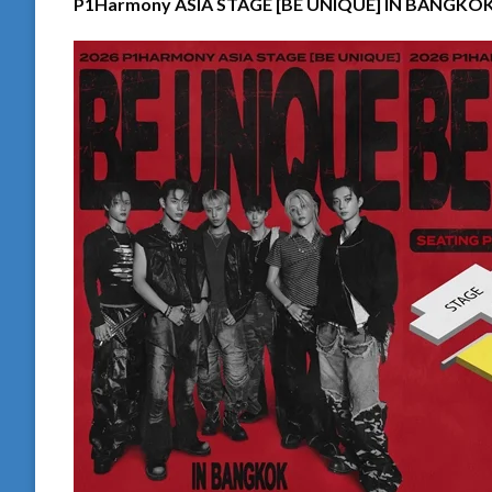
P1Harmony ASIA STAGE [BE UNIQUE] IN BANGKO