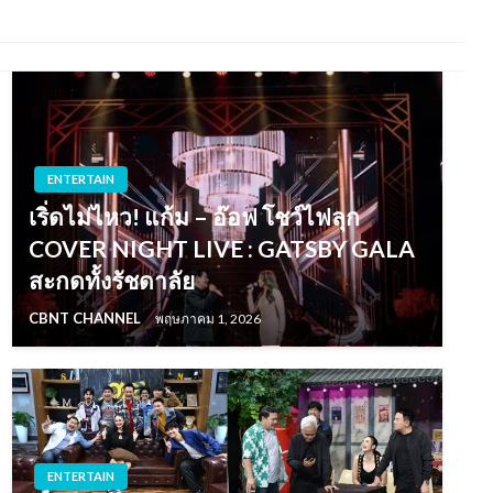
ENTERTAIN
เริ่ดไม่ไหว! แก้ม – อ๊อฟ โชว์ไฟลุก
COVER NIGHT LIVE : GATSBY GALA
สะกดทั้งรัชดาลัย
CBNT CHANNEL
พฤษภาคม 1, 2026
ENTERTAIN