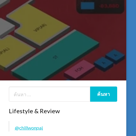
Lifestyle & Review
@chillwonpai