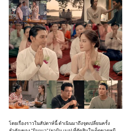
โดยเรื่องราวในสัปดาห์นี้ ดำเนินมาถึงจุดเปลี่ยนครั้ง
สำคัญของ “นินนเว” (ยามิน เมอู) ที่ตัดสินใจเด็ดขาดหนี