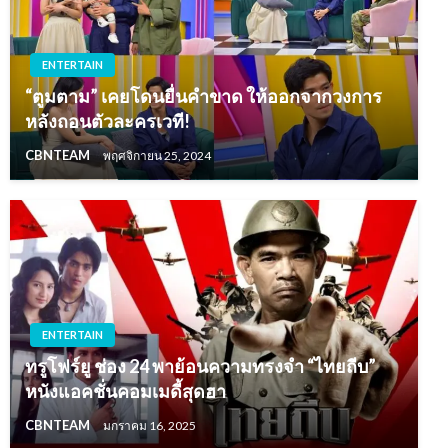
ENTERTAIN
“ตูมตาม” เคยโดนยื่นคำขาด ให้ออกจากวงการ
หลังถอนตัวละครเวที!
CBNTEAM
พฤศจิกายน 25, 2024
ENTERTAIN
ทรูโฟร์ยู ช่อง 24 พาย้อนความทรงจำ “ไทยถีบ”
หนังแอคชั่นคอมเมดี้สุดฮา
CBNTEAM
มกราคม 16, 2025