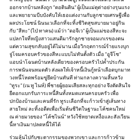
ออกจากบ้านหลังถูก “ดอตินติน” ผู้เป็นแม่ดุด่าอย่างรุนแรง
และพยายามบีบบังคับให้เธอแต่งงานกับลูกชายเศรษฐีเพื่อ
ผลประโยชน์ นินนเวเลือกที่จะทิ้งชีวิตสุขสบายมาอยู่กิน
กับ “สีหะ” (ไป่ ทาคน) แม้ว่า “ดอจีเว” ผู้เป็นแม่ของสีหะจะ
แปลกใจที่หญิงสาวแสนดีมารักลูกชายจอมเกเรของตน
แต่ความสุขกลับอยู่ได้ไม่นาน เมื่อวิกฤตการณ์ร้ายแรงบุก
จู่โจมครอบครัวของสีหะแบบไม่ทันตั้งตัว เมื่อ “อูจีโซ”
แอบนำโฉนดบ้านหลังเดียวของครอบครัวไปค้ำประกัน
การพนันจนหมดตัว ส่งผลให้เจ้าหนี้เงินกู้หน้าเลือดบุกมาท
วงหนี้โหดพร้อมขู่ยึดบ้านทันที ท่ามกลางความสิ้นหวัง
“ทูระ” (เน ทู ไนห์) พี่ชายผู้ยอมเสียสละทุกอย่าง จึงตัดสินใจ
ยืดอกแบกรับภาระหนี้สินทั้งหมดแทนครอบครัว เพื่อ
ปกป้องบ้านและคนที่รัก ทูระเลือกที่จะก้าวเข้าสู่เส้นทาง
สายใหม่ ละทิ้งอดีตเพื่อเริ่มต้นชีวิตในฐานะโค้ชคนใหม่
ณ ค่ายมวยของ “โค้ชไนน์” หวังใช้หยาดเหงื่อและสังเวียน
นี้หาเงินมาปลดหนี้ให้ได้
ร่วมลุ้นไปกับชะตากรรมของพวกเขา และการก้าวข้าม