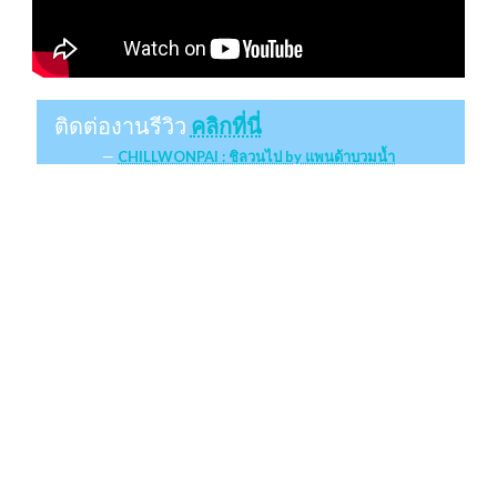
ติดต่องานรีวิว
คลิกที่นี่
CHILLWONPAI : ชิลวนไป by แพนด้าบวมน้ำ