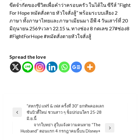
ขีดจำกัดของชีวิตเพื่อคำว่าครอบครัว ในได้ใน ซีรีส์ “Fight
For Hope หมัดสั่งตาย หัวใจสั่งสู้” พร้อมระบบเสียง 2
ภาษา ทั้งภาษาไทยและภาษาเมียนมา อีพี 4 วันเสาร์ที่ 20
มิถุนายน 2569 เวลา 22.15 น. ทางช่อง 8 กดเลข 27#ช่อง8
#FightForHope #หมัดสั่งตายหัวใจสั่งสู้
Spread the love
แนะแนว
“สหกรุ๊ป แฟร์ & เฟส ครั้งที่ 30” ยกทัพคอลเลก
ชันบิวตี้ใหม่ ชวนสาว ๆ ช็อปก่อนใคร 25-28
เรื่อง
Previous
มิ.ย.นี้
Post
จากใบหย่า สู่ใบแจ้งความคนหาย “The
Next
Husband” ตอนแรก 4 กรกฎาคมนี้บน Disney+
Post