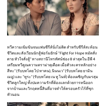
ทวีความเข้มข้นจนแฟนซีรีส์นั่งไม่ติด สำหรับซีรีส์สะท้อน
ชีวิตและสังเวียนนักสู้ฟอร์มยักษ์ “Fight For Hope หมัดสั่ง
ตาย หัวใจสั่งสู้” ทางสถานีโทรทัศน์ช่อง 8 ล่าสุดใน อีพี 4
เตรียมทวีคูณความดราม่าดุเดือด เมื่อตัวละครหลักอย่าง
สีหะ” (รับบทโดย ไป่ ทาคน), นินนเว” (รับบทโดย ยามิน
เมอู) และ “ทูระ” (รับบทโดย เน ทู ไนห์) ต้องเผชิญกับมรสุม
ชีวิตลูกใหญ่ ทั้งปมความรักที่ต้องแลกด้วยการหนีออก
จากบ้านและวิกฤตหนี้สินที่อาจทำให้ครอบครัวไร้ที่ซุก
หัวนอน