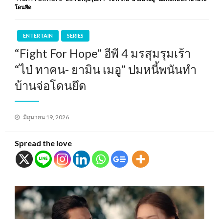
โดนยึด
ENTERTAIN
SERIES
“Fight For Hope” อีพี 4 มรสุมรุมเร้า
“ไป่ ทาคน- ยามิน เมอู” ปมหนี้พนันทำ
บ้านจ่อโดนยึด
Posted
มิถุนายน 19, 2026
on
Spread the love