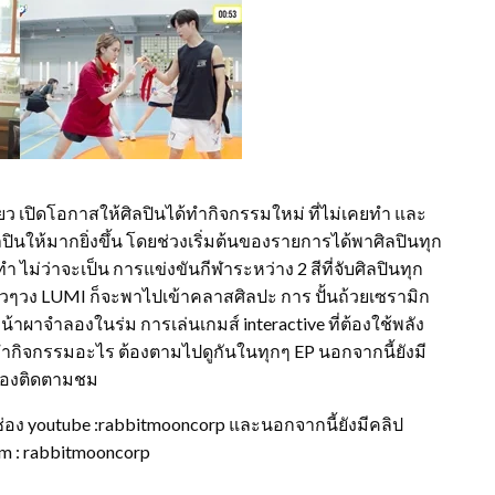
ว เปิดโอกาสให้ศิลปินได้ทำกิจกรรมใหม่ ที่ไม่เคยทำ และ
ปินให้มากยิ่งขึ้น โดยช่วงเริ่มต้นของรายการได้พาศิลปินทุก
ม่ว่าจะเป็น การแข่งขันกีฬาระหว่าง 2 สีที่จับศิลปินทุก
วง LUMI ก็จะพาไปเข้าคลาสศิลปะ การ ปั้นถ้วยเซรามิก
หน้าผาจำลองในร่ม การเล่นเกมส์ interactive ที่ต้องใช้พลัง
ำกิจกรรมอะไร ต้องตามไปดูกันในทุกๆ EP นอกจากนี้ยังมี
ต้องติดตามชม
ง youtube :rabbitmooncorp และนอกจากนี้ยังมีคลิป
am : rabbitmooncorp