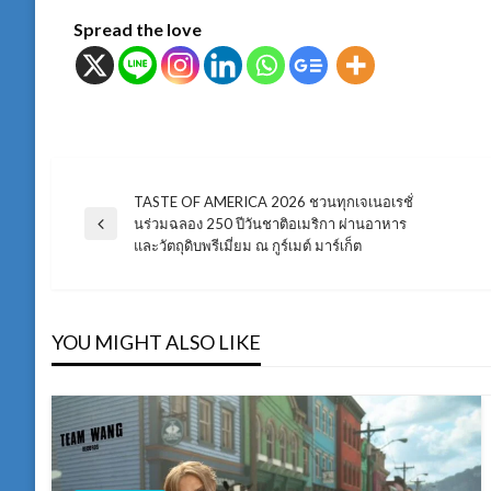
Spread the love
TASTE OF AMERICA 2026 ชวนทุกเจเนอเรชั่
แนะแนว
นร่วมฉลอง 250 ปีวันชาติอเมริกา ผ่านอาหาร
Previous
และวัตถุดิบพรีเมี่ยม ณ กูร์เมต์ มาร์เก็ต
Post
เรื่อง
YOU MIGHT ALSO LIKE