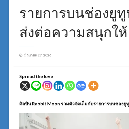
รายการบนช่องยูทู
ส่งต่อความสนุกให
Posted
มิถุนายน 27, 2026
on
Spread the love
ศิลปิน Rabbit Moon รวมตัวจัดเต็มกับรายการบนช่องยู