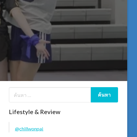
Lifestyle & Review
@chillwonpai