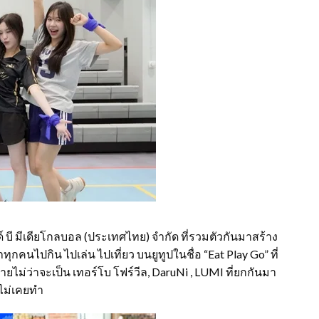
์ บี มีเดียโกลบอล (ประเทศไทย) จำกัด ที่รวมตัวกันมาสร้าง
คนไปกิน ไปเล่น ไปเที่ยว บนยูทูปในชื่อ “Eat Play Go” ที่
ว่าจะเป็น เทอร์โบ โฟร์วีล, DaruNi , LUMI ที่ยกกันมา
นไม่เคยทำ