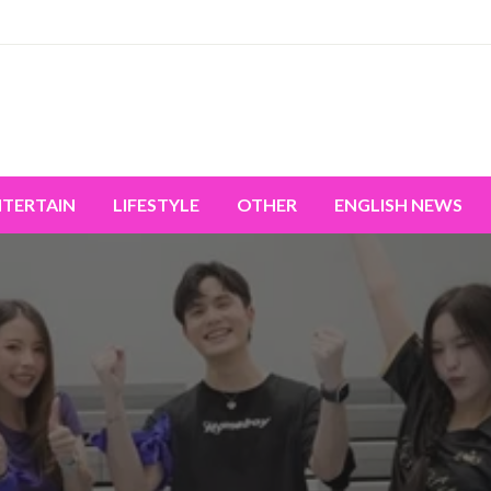
miss the world's movement.
NTERTAIN
LIFESTYLE
OTHER
ENGLISH NEWS