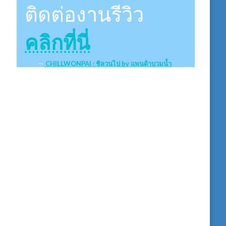
ติดต่องานรีวิว
คลิกที่นี่
CHILLWONPAI : ชิลวนไป by แพนด้าบวมน้ำ