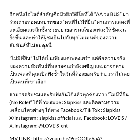
อีกหนึ่งไฮไลต์สำคัญคือมิวสิกวิดีโอที่ได้ “AA วง BUS” มา
ร่วมถ่ายทอดบทบาทของ “คนที่ไม่มีที่ยืน” ผ่านการแสดงที่
ละเอียดและลึกซึ้ง ช่วยขยายอารมณ์ของเพลงให้ชัดเจน
ยิ่งขึ้น และทำให้ผู้ชมอินไปกับทุกโมเมนต์ของความ
สัมพันธ์ที่ไม่สมดุลนี้
“ไม่มีที่ยืน” ไม่ได้เป็นเพียงแค่เพลงเศร้า แต่คือความจริง
ของความสัมพันธ์ที่หลายคนกำลังเผชิญ และอาจกลาย
เป็นเพลงที่คุณเปิดฟังซ้ำในวันที่ต้องยอมรับว่า…เราไม่เคย
เป็นคนที่เขาเลือก
สามารถรับชมและรับฟังกันได้แล้วทุกช่องทาง “ไม่มีที่ยืน
(No Role)” ได้ที่ Youtube : Slapkiss และติดตามความ
เคลื่อนไหวต่างๆ ได้ทาง Facebook/TikTok : Slapkiss
X/Instagram : slapkiss.official และ Facebook: LOVEiS /
X, Instagram: @LOVEiS_ent
MV LINK : https://youtu.be/9qrQQIIg6aA?