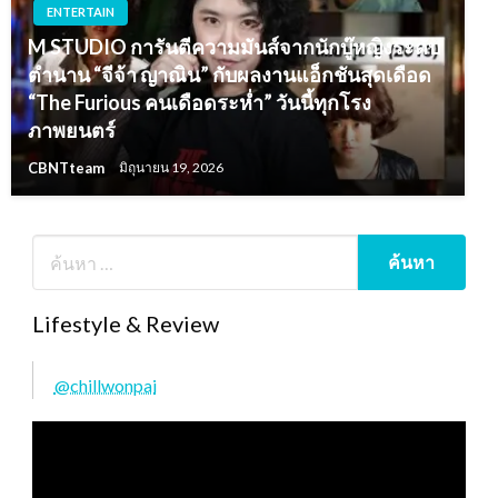
ENTERTAIN
M STUDIO การันตีความมันส์จากนักบู๊หญิงระดับ
ตำนาน “จีจ้า ญาณิน” กับผลงานแอ็กชันสุดเดือด
“The Furious คนเดือดระห่ำ” วันนี้ทุกโรง
ภาพยนตร์
CBNTteam
มิถุนายน 19, 2026
Lifestyle & Review
@chillwonpai