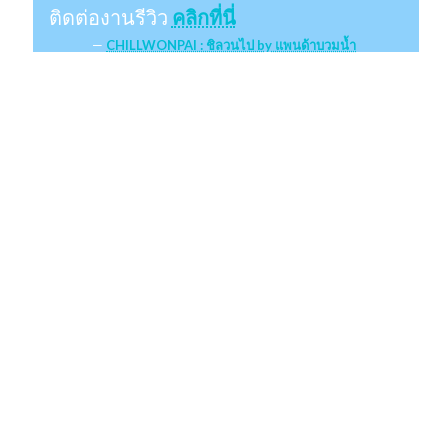
ติดต่องานรีวิว
คลิกที่นี่
CHILLWONPAI : ชิลวนไป by แพนด้าบวมน้ำ