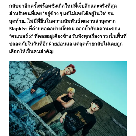
กลับมาอีกครั้งพร้อมซิงเกิลใหม่ที่เจ็บลึกและจริงที่สุด
สำหรับคนที่เคย “อยู่ข้าง ๆ แต่ไม่เคยได้อยู่ในใจ” จน
สุดท้าย…ไม่มีที่ยืนในความสัมพันธ์ ผลงานล่าสุดจาก
Slapkiss ที่ถ่ายทอดอย่างเจ็บคม ตอกย้ำกับสถานะของ
“คนเบอร์ 2” ที่คอยอยู่เคียงข้าง รับฟังทุกเรื่องราว เป็นพื้นที่
ปลอดภัยในวันที่อีกฝ่ายอ่อนแอ แต่สุดท้ายกลับไม่เคยถูก
เลือกให้เป็นคนสำคัญ