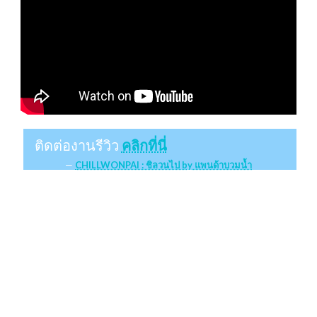
ติดต่องานรีวิว
คลิกที่นี่
CHILLWONPAI : ชิลวนไป by แพนด้าบวมน้ำ