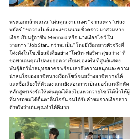
พระเอกกล้ามแน่น “เด่นคุณ งามเนตร” จากละคร “เพลง
พยัคฆ์” ขอวางไมค์และแขวนนวมชั่วคราว มาสวมหาง
เงือก เรียนรู้อาชีพ Mermaid หรือ นางเงือกโชว์ ใน
รายการ “Job Star…กว่าจะเป็น” โดยมีเงือกสาวตัวจริงที่
โด่งดังในโซเชียลมีเดียอย่าง “โดนัท-ฟอริดา สุขสว่าง” ที่
ขอพาเด่นคุณไปลงบ่ออควาเรียมของจริง ที่ศูนย์แสดง
พันธุ์สัตว์น้ำสมุทรสาคร พร้อมเล่าถึงความสนุกและความ
น่าสนใจของอาชีพนางเงือกโชว์ จนสร้างอาชีพ รายได้
และชื่อเสียงให้ตัวเอง แถมยังสอนการเป็นเมอร์แมนฝึกหัด
หลักสูตรเร่งรัดให้เด่นคุณได้ลงไปแหวกว่ายโชว์ใต้น้ำให้ผู้
ที่มารอชมได้ตื่นตาตื่นใจกัน จนได้รับคำชมจากเงือกสาว
ตัวจริงว่าเด่นคุณทำได้ดีมาก