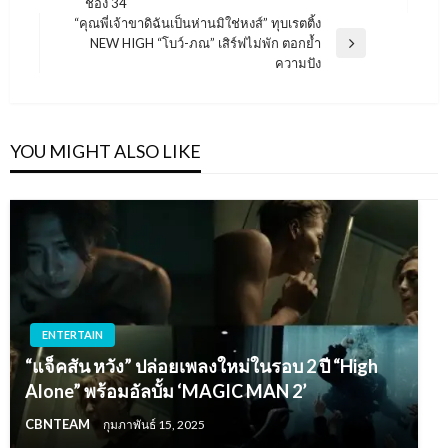
ช่อง 34
Post
“คุณพี่เจ้าขาดิฉันเป็นห่านมิใช่หงส์” ทุบเรตติ้ง
NEW HIGH “โบว์-ภณ” เสิร์ฟไม่พัก ตอกย้ำ
Next
ความปัง
Post
YOU MIGHT ALSO LIKE
ENTERTAIN
“แจ็คสัน หวัง” ปล่อยเพลงใหม่ในรอบ 2 ปี “High
Alone” พร้อมอัลบั้ม ‘MAGIC MAN 2’
CBNTEAM
กุมภาพันธ์ 15, 2025