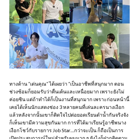
ทางด้าน “เด่นคุณ” ได้เผยว่า “เป็นอาชีพที่สนุกมาก ตอน
ช่วงซ้อมก็ยอมรับว่าตื่นเต้นและเหนื่อยมาก เพราะยังไม่
ค่อยชิน แต่ถ้าทำได้ก็เป็นงานที่สนุกมาก เพราะก่อนหน้านี้
เคยได้เห็นนักแสดงช่อง 3 หลายคนที่เล่นละครนางเงือก
แล้วหลังจากนั้นเขาก็ติดใจไปต่อยอดเรียนดำน้ำกันจริงจัง
ก็เห็นเขามีความสุขกันมาก การที่ได้มาเรียนรู้อาชีพนาง
เงือกโชว์กับรายการ Job Star…กว่าจะเป็น ก็ถือเป็นการ
เปิดประสบการณ์ใหม่สำหรับผมมาก ๆ ยังไงก็ฝากติดตาม