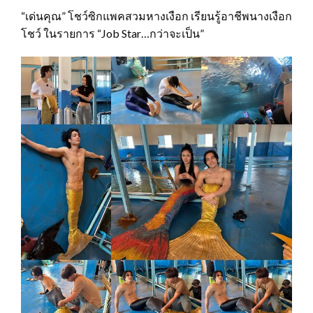
“เด่นคุณ” โชว์ซิกแพคสวมหางเงือก เรียนรู้อาชีพนางเงือก
โชว์ ในรายการ “Job Star…กว่าจะเป็น”