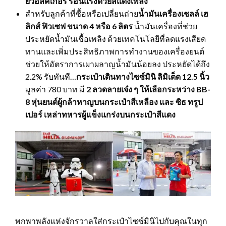
ยวอล์คเกอร์ ร้อนแรงด้วยสีแดงเพลิง
สำหรับลูกค้าที่ซื้อหรือเปลี่ยนถ่าย
น้ำมันเครื่องเชลล์ เฮ
ลิกส์ ฟิวเซฟ ขนาด
4 หรือ 6 ลิตร
น้ำมันเครื่องที่ช่วย
ประหยัดน้ำมันเชื้อเพลิง ด้วยเทคโนโลยีที่ลดแรงเสียด
ทานและเพิ่มประสิทธิภาพการทำงานของเครื่องยนต์
ช่วยให้อัตราการเผาผลาญน้ำมันน้อยลง ประหยัดได้ถึง
2.2% รับทันที…
กระเป๋าเดินทางไซซ์มินิ ลิมิเต็ด 12.5 นิ้ว
มูลค่า 780 บาท มี
2 ลวดลายเจ๋ง ๆ ให้เลือกระหว่าง BB-
8 หุ่นยนต์ผู้กล้าหาญบนกระเป๋าสีเหลือง และ ซิธ ทรูป
เปอร์ เหล่าทหาร
ผู้แข็งแกร่งบนกระเป๋าสีแดง
พกพาพลังแห่งจักรวาลใส่กระเป๋าไซซ์มินิไปกับคุณในทุก