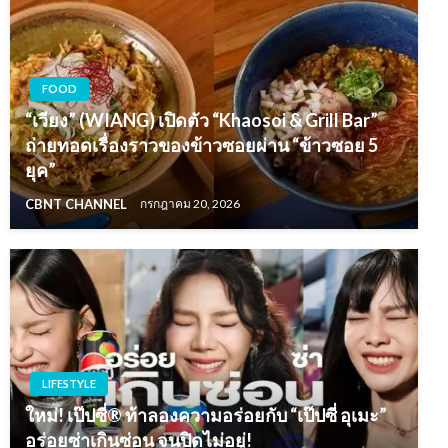
FOOD
“เวียง” (WIANG) เปิดตัว “Khaosoi & Grill Bar”
ถ่ายทอดเรื่องราวของข้าวซอยผ่าน “ข้าวซอย 5
ยุค”
CBNT CHANNEL
กรกฎาคม 20, 2026
LIFESTYLE
ใหม่! เป๊ปซี่® ท้าลองความอร่อยกับ “เป๊ปซี่ อุเมะ”
อร่อยซ่าเกินซ่อน จนปิดไม่อยู่!