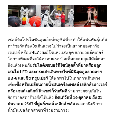
เชลล์จัดโปรโมชันสุดเอ็กซ์คลูซีฟที่จะทำให้แฟนพันธุ์แท้ส
ตาร์วอร์สต้องใจเต้นแรง! ไม่ว่าจะเป็นสาวกของดาร์ธ
เวเดอร์ หรือแฟนตัวยงฮีโร่แห่งแสง ลุค สกายวอล์คเกอร์
โอกาสพิเศษที่จะได้ครอบครองไอเท็มสะสมสุดลิมิเต็ดมา
ถึงแล้ว! พบกับ
ร่มไลต์เซเบอร์
ดีไซน์สุดล้ำที่มาพร้อมลูก
เล่นไฟ
LED
และกระเป๋าเดินทางไซซ์มินิสุดคูลลวดลาย
BB-8
และซิธ ทรูปเปอร์
ให้พกพาไปในทุกการเดินทาง
เพียง
ซื้อหรือเปลี่ยนถ่ายน้ำมันเครื่องเชลล์ เฮลิกส์ เพาเวอร์
หรือ เชลล์ เฮลิกส์ ฟิวเซฟ ก็รับ
ทันที
ร่วมการผจญภัยใน
จักรวาลสตาร์วอร์สได้แล้ว
ตั้งแต่วันที่
16
ตุลาคม ถึง
31
ธันวาคม
2567
ที่ศูนย์เชลล์ เฮลิกส์ พลัส
ณ สถานีบริการ
น้ำมันเชลล์ทุกสาขาที่ร่วมรายการ!