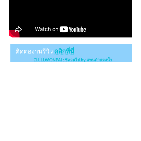
ติดต่องานรีวิว
คลิกที่นี่
CHILLWONPAI : ชิลวนไป by แพนด้าบวมน้ำ