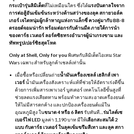
กระเป๋ารุ่นลิมิเต็ด
ที่ไม่เหมือนใคร ซึ่งได้
แรงบันดาลใจจาก
การต่อสู้อันเข้มข้นระหว่างด้านสว่างของลุค สกายวอล์ค
เกอร์ เจไดหนุ่มผู้กล้าหาญแห่งกาแล็กซี่ ควงคู่มากับ
BB-8
ดรอยด์จอมน่ารัก พร้อมต่อกรกับด้านมืด ภายใต้การนำ
ของดาร์ธ เวเดอร์ ลอร์ดซิธทรงอำนาจผู้น่าเกรงขาม และ
ทัพทรูปเปอร์ซิธสุดโหด
Only at Shell, Only for you
พิเศษกับลิมิเต็ดไอเทม Star
Wars เฉพาะสำหรับลูกค้าเชลล์เท่านั้น
เมื่อซื้อหรือเปลี่ยนถ่าย
น้ำมันเครื่องเชลล์ เฮลิกส์ เพา
เวอร์
น้ำมันเครื่องสังเคราะห์แท้ที่ช่วยให้อัตราเร่งดีขึ้น
ด้วยการเพิ่มสารเพาเวอร์ บูสเตอร์ เทคโนโลยีขั้นสูงที่
ช่วยลดแรงเสียดทาน พร้อมทำความสะอาดเครื่องยนต์
ให้ไม่มีสารตกค้าง และปกป้องเครื่องยนต์แม้ใน
อุณหภูมิสูง ใน
ขนาด
4 หรือ 6 ลิตร
รับทันที…
ร่มไลต์เซ
เบอร์ไฟ
LED
มูลค่า 1,190 บาท มีให้
เลือกสะสมได้
2
แบบ กับดาร์ธ เวเดอร์ ในลุคเข้มขรึมสีเทา และลุค สกา