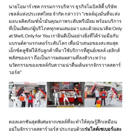
นายโอมาร์ เชค กรรมการบริหาร ธุรกิจโมบิลลิตี้ บริษัท
เชลล์แห่งประเทศไทย จำกัด กล่าวว่า “เชลล์มุ่งมั่นที่จะส่ง
มอบ ผลิตภัณฑ์น้ำมันคุณภาพระดับพรีเมียม พร้อมบริการ
ที่เป็นเลิศแก่ผู้บริโภคทุกคนเสมอมา และด้วยแนวคิด Only
at Shell, Only for You เรายินดีเป็นอย่างยิ่งที่ได้ร่วมมือกับ
แบรนด์คาแรกเตอร์ระดับโลก เพื่อนำเสนอของสะสมสุด
เอ็กซ์คลูซีฟให้กับลูกค้าที่มาใช้บริการที่ศูนย์เชลล์ เฮลิกส์
พลัสของเรา ถือเป็นการผสมผสานที่ลงตัวระหว่าง
นวัตกรรมของเชลล์กับความน่าตื่นเต้นจากจักรวาลสตาร์
วอร์ส”
คอลเลกชันสุดพิเศษจากเชลล์ที่จะทำให้คุณรู้สึกเหมือน
อยู่ในจักรวาลสตาร์วอร์ส ประกอบด้วย
ร่มไลต์เซเบอร์และ