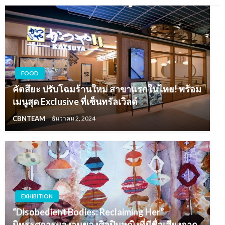
FOOD
คัตสึยะ ปรับโฉมร้านใหม่ สาขาแรกในไทย! พร้อม
เมนูสุด Exclusive ที่เซ็นทรัลเวิลด์
CBNTEAM
ธันวาคม 2, 2024
EXHIBITION
“Disobedient Bodies: Reclaiming Her”
นิทรรศการผลงานของศิลปินหญิงที่มีชื่อเสียงจาก