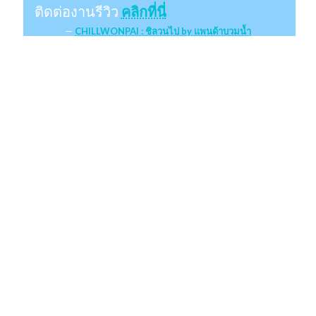
ติดต่องานรีวิว
คลิกที่นี่
CHILLWONPAI : ชิลวนไป by แพนด้าบวมน้ำ