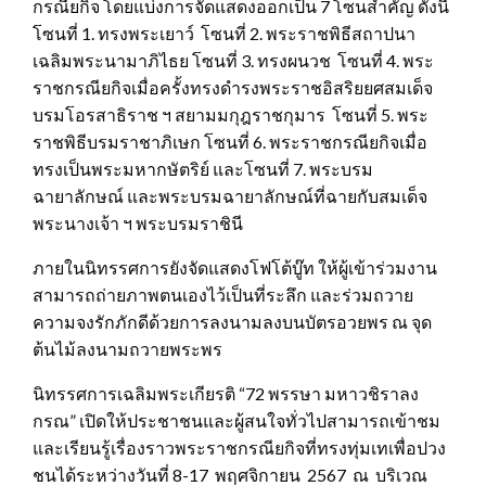
กรณียกิจ โดยแบ่งการจัดแสดงออกเป็น 7 โซนสำคัญ ดังนี้
โซนที่ 1. ทรงพระเยาว์ โซนที่ 2. พระราชพิธีสถาปนา
เฉลิมพระนามาภิไธย โซนที่ 3. ทรงผนวช โซนที่ 4. พระ
ราชกรณียกิจเมื่อครั้งทรงดำรงพระราชอิสริยยศสมเด็จ
บรมโอรสาธิราช ฯ สยามมกุฎราชกุมาร โซนที่ 5. พระ
ราชพิธีบรมราชาภิเษก โซนที่ 6. พระราชกรณียกิจเมื่อ
ทรงเป็นพระมหากษัตริย์ และโซนที่ 7. พระบรม
ฉายาลักษณ์ และพระบรมฉายาลักษณ์ที่ฉายกับสมเด็จ
พระนางเจ้า ฯ พระบรมราชินี
ภายในนิทรรศการยังจัดแสดงโฟโต้บู๊ท ให้ผู้เข้าร่วมงาน
สามารถถ่ายภาพตนเองไว้เป็นที่ระลึก และร่วมถวาย
ความจงรักภักดีด้วยการลงนามลงบนบัตรอวยพร ณ จุด
ต้นไม้ลงนามถวายพระพร
นิทรรศการเฉลิมพระเกียรติ “72 พรรษา มหาวชิราลง
กรณ” เปิดให้ประชาชนและผู้สนใจทั่วไปสามารถเข้าชม
และเรียนรู้เรื่องราวพระราชกรณียกิจที่ทรงทุ่มเทเพื่อปวง
ชนได้ระหว่างวันที่ 8-17 พฤศจิกายน 2567 ณ บริเวณ