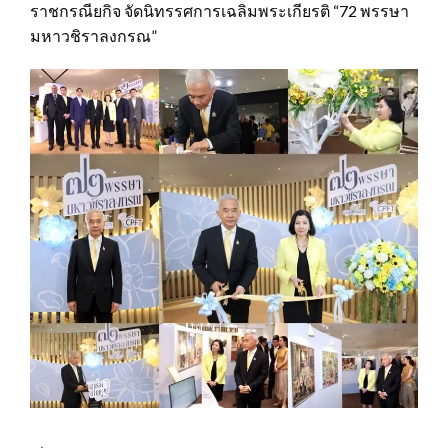
ราชกรณียกิจ จัดนิทรรศการเฉลิมพระเกียรติ “72 พรรษา
มหาวชิราลงกรณ”