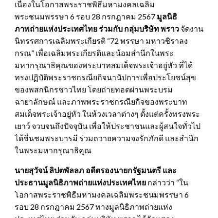
เนื่องในโอกาสพระราชพิธีมหามงคลเฉลิม
พระชนมพรรษา 6 รอบ 28 กรกฎาคม 2567
มูลนิธิ
ภาพถ่ายแห่งประเทศไทย ร่วมกับ
กลุ่มบริษัท พราว
จัดงาน
นิทรรศการเฉลิมพระเกียรติ “72 พรรษา มหาวชิราลง
กรณ” เพื่อเฉลิมพระเกียรติและน้อมสำนึกในพระ
มหากรุณาธิคุณของพระบาทสมเด็จพระเจ้าอยู่หัว ที่ได้
ทรงปฏิบัติพระราชกรณียกิจนานัปการเพื่อประโยชน์สุข
ของพสกนิกรชาวไทย โดยถ่ายทอดผ่านพระบรม
ฉายาลักษณ์ และภาพพระราชกรณียกิจของพระบาท
สมเด็จพระเจ้าอยู่หัว ในห้วงเวลาต่างๆ ตั้งแต่ครั้งทรงพระ
เยาว์ จวบจนถึงปัจจุบัน เพื่อให้ประชาชนและผู้สนใจทั่วไป
ได้ชื่นชมพระบารมี ร่วมถวายความจงรักภักดี และสำนึก
ในพระมหากรุณาธิคุณ
นายสุวัจน์ ลิปตพัลลภ อดีตรองนายกรัฐมนตรี และ
ประธานมูลนิธิภาพถ่ายแห่งประเทศไทย
กล่าวว่า “ใน
โอกาสพระราชพิธีมหามงคลเฉลิมพระชนมพรรษา 6
รอบ 28 กรกฎาคม 2567 ทางมูลนิธิภาพถ่ายแห่ง