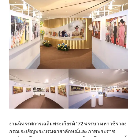
งานนิทรรศการเฉลิมพระเกียรติ “72 พรรษา มหาวชิราลง
กรณ จะเชิญพระบรมฉายาลักษณ์และภาพพระราช