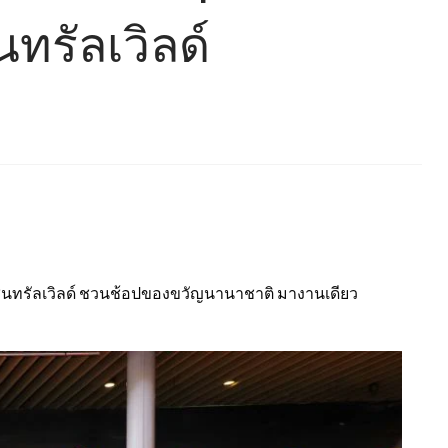
นทรัลเวิลด์
เซ็นทรัลเวิลด์ ชวนช้อปของขวัญนานาชาติ มางานเดียว