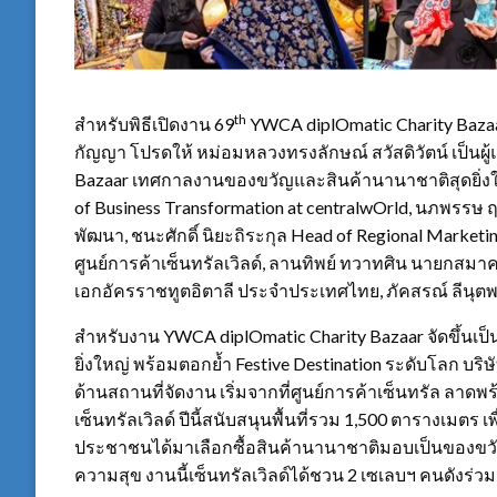
th
สำหรับพิธีเปิดงาน 69
YWCA diplOmatic Charity Bazaar
กัญญา โปรดให้ หม่อมหลวงทรงลักษณ์ สวัสดิวัตน์ เป็นผ
Bazaar เทศกาลงานของขวัญและสินค้านานาชาติสุดยิ่งใหญ
of Business Transformation at centralwOrld, นภพรรษ ฤด
พัฒนา, ชนะศักดิ์ นิยะถิระกุล Head of Regional Marketi
ศูนย์การค้าเซ็นทรัลเวิลด์, ลานทิพย์ ทวาทศิน นายกสมาคม
เอกอัครราชทูตอิตาลี ประจำประเทศไทย, ภัคสรณ์ ลีนุต
สำหรับงาน YWCA diplOmatic Charity Bazaar จัดขึ้นเป็น
ยิ่งใหญ่ พร้อมตอกย้ำ Festive Destination ระดับโลก บร
ด้านสถานที่จัดงาน เริ่มจากที่ศูนย์การค้าเซ็นทรัล ลาดพร้า
เซ็นทรัลเวิลด์ ปีนี้สนับสนุนพื้นที่รวม 1,500 ตารางเมตร 
ประชาชนได้มาเลือกซื้อสินค้านานาชาติมอบเป็นของขวั
ความสุข งานนี้เซ็นทรัลเวิลด์ได้ชวน 2 เซเลบฯ คนดัง