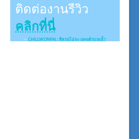
ติดต่องานรีวิว
คลิกที่นี่
CHILLWONPAI : ชิลวนไป by แพนด้าบวมน้ำ