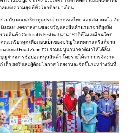
าลแห่งความสุขที่ทั่วโลกต้องมาเยือน
บโลก ร่วมกับ คณะภริยาทูตประจำประเทศไทย และ สมาคมไว ดับ
 Bazaar เทศกาลงานของขวัญและสินค้านานาชาติสุดยิ่ง
วมสินค้า Cultural & Festival นานาชาติที่ไม่เหมือนใคร
โดยคณะภริยาทูต เพื่อมอบเป็นของขวัญในเทศกาลคริสต์มาส
ternational Food Zone รวบรวมเมนูนานาชาติมาให้ได้ลิ้ม
ำบุญผ่านการช้อปอุดหนุนสินค้า โดยรายได้จากการจัดงาน
 เด็ก สตรี และผู้ด้อยโอกาส โดยงานจะจัดขึ้นระหว่างวันที่