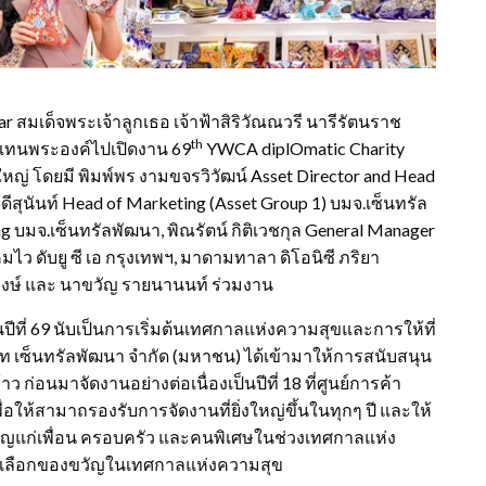
 สมเด็จพระเจ้าลูกเธอ เจ้าฟ้าสิริวัณณวรี นารีรัตนราช
th
ู้แทนพระองค์ไปเปิดงาน 69
YWCA diplOmatic Charity
่ โดยมี พิมพ์พร งามขจรวิวัฒน์ Asset Director and Head
ีสุนันท์ Head of Marketing (Asset Group 1) บมจ.เซ็นทรัล
ng บมจ.เซ็นทรัลพัฒนา, พิณรัตน์ กิติเวชกุล General Manager
ไว ดับยู ซี เอ กรุงเทพฯ, มาดามทาลา ดิโอนิซี ภริยา
พงษ์ และ นาขวัญ รายนานนท์ ร่วมงาน
ปีที่ 69 นับเป็นการเริ่มต้นเทศกาลแห่งความสุขและการให้ที่
ิษัท เซ็นทรัลพัฒนา จำกัด (มหาชน) ได้เข้ามาให้การสนับสนุน
ว ก่อนมาจัดงานอย่างต่อเนื่องเป็นปีที่ 18 ที่ศูนย์การค้า
เพื่อให้สามาถรองรับการจัดงานที่ยิ่งใหญ่ขึ้นในทุกๆ ปี และให้
ญแก่เพื่อน ครอบครัว และคนพิเศษในช่วงเทศกาลแห่ง
ร่วมเลือกของขวัญในเทศกาลแห่งความสุข