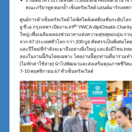
คณะภริยาทูต ตอกย้ำ เซ็นทรัลเวิลด์ แลนด์มาร์กเทศก
ศูนย์การค้าเซ็นทรัลเวิลด์ ไลฟ์สไตล์เดสติเนชั่นระดั
th
ยู ซี เอ กรุงเทพฯ เปิดงาน 69
YWCA diplOmatic Charity
ใหญ่ เพื่อเฉลิมฉลองช่วงเวลาแห่งความสุขสุดอบอุ่น รวบร
จาก 47 ประเทศทั่วโลก กว่า 200 บูธ คัดสรรเป็นพิเศษ
และปีใหม่ที่กำลังจะมาถึงอย่างยิ่งใหญ่ และยังมีโซน In
ลองในงานนี้กันโดยเฉพาะ โดยงานนี้ทุกท่านที่มาร่วมท
(ไม่หักค่าใช้จ่าย) นำไปพัฒนาและส่งเสริมคุณภาพชีวิตแก่
7-10 พฤศจิกายน 67 ทั่วเซ็นทรัลเวิลด์