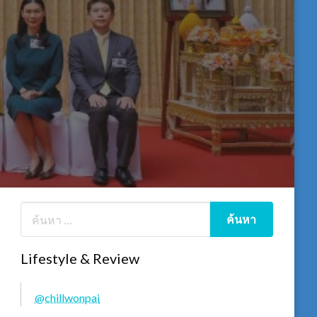
Lifestyle & Review
@chillwonpai