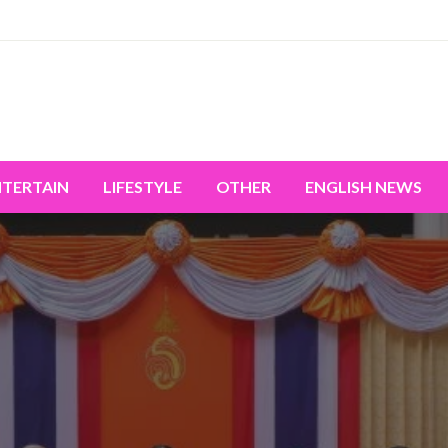
miss the world's movement.
NTERTAIN
LIFESTYLE
OTHER
ENGLISH NEWS