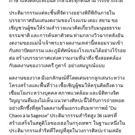
ภาษาแห่งศิลปะที่เป็นสากล และทุกคนสามารถเข้าถึงได้
ประติมากรรมแต่ละชิ้นที่จัดวางอย่างพิถีพิถันภายใน
บรรยากาศอันแสนงดงามของโรงแรม เดอะ สยาม ขอ
เชิญชวนผู้ชมให้ร่วมสำรวจแนวคิดเกี่ยวกับมนุษยธรรม
ธรรมชาติ และการค้นหาตัวตน ท่ามกลางวิวฉากหลังอัน
งดงามของแม่น้ำเจ้าพระยา ผลงานเหล่านี้หลอมรวมเข้า
กับสถาปัตยกรรม และภูมิทัศน์ของโรงแรมได้อย่างไร้รอย
ต่อ สร้างบรรยากาศแห่งความงามที่น่าทึ่ง ซึ่งสอดคล้อง
กับผลงานของวาเลครี กูตาร์ อย่างสมบูรณ์แบบ
ผลงานของวาล มีเอกลักษณ์ที่โดดเด่นจากลูกเล่นระหว่าง
โครงสร้างและพื้นที่ว่าง เชื้อเชิญผู้ชมให้ครุ่นคิดถึงความ
เชื่อมโยงระหว่างบุคคล สภาพแวดล้อม และมิติทางจิต
วิญญาณที่มองไม่เห็น แนวทางศิลปะนี้ได้รับการถ่ายทอด
อย่างลึกซึ้งที่สุดในผลงานชิ้นเอกระดับมหากาพย์ “Du
Chaos à la Sagesse” ประติมากรรมสำริดสูง 36 เมตรที่
สร้างเสร็จในสตูดิโอของเธอในกรุงเทพฯ ในฐานะหนึ่งใน
ประติมากรรมสำริดที่ใหญ่ที่สุดในวงการศิลปะร่วมสมัย