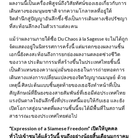
ผลงานนี้เป็นเครื่องพิสูจน์ถึงวิสัยทัศน์ของเธอเกี่ยวกับการ
เดินทางของมนุษยชาติ จากความโกลาหลที่อยู่ใต้
จิตสำนึกสู่ปัญญาอันลึกซึ้ง ซึ่งเป็นการเดินทางเชิงปรัชญา
ที่สะท้อนลึกลงในตัวเราแต่ละคน
แม้ว่าผลงานภายใต้ชื่อ Du Chaos à la Sagesse จะไม่ได้ถูก
จ้ดแสดงอยู่ในนิทรรศการครั้งนี้ แต่มรดกของผลงานชิ้น
เอกนี้ยังคงสะท้อนถึงการยกย่องผลงานตลอดช่วงชีวิต
ของวาล ประติมากรรมที่สร้างขึ้นในประเทศไทยชิ้นนี้
เป็นตัวแทนของความมุ่งมั่นของเธอในการถ่ายทอดการ
เดินทางแห่งการเปลี่ยนแปลงของจิตวิญญาณมนุษย์ ด้วย
เหตุนี้ ศิลปะต้นแบบชิ้นสุดท้ายของเธอจึงทำหน้าที่เป็น
สัญลักษณ์ที่ยืนยงของสายสัมพันธ์ที่เธอมีต่อประเทศไทย
แรงบันดาลใจอันลึกซึ้งที่ประเทศนี้มอบให้กับเธอ และยัง
เปิดโอกาสสู่อนาคตที่ผลงานชิ้นนี้จะได้มีพื้นที่ในสถานที่
สาธารณะของประเทศไทยต่อไป
“Expression of a Siamese Freedom”
เปิดให้บุคคล
ทั่วไปเข้าชมได้แล้ววันนี้ จนถึงอย่างน้อยสิ้นเดือนมกราคม