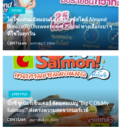
FOOD
ไม่ใช่แค่นมอัลมอนด์ แต่คือไลฟ์สไตล์ Almond
Breeze(R) Unsweetened 25 kcal ทางเลือกเบา ๆ
ที่ใช่ในทุกวัน
CBNTteam
มกราคม 7, 2026
LIFESTYLE
บิ๊กซี ซูเปอร์เซ็นเตอร์ จัดแคมเปญ “Big C Oh My
Salmon!” ส่งตรงความสดจากนอร์เวย์
CBNTEAM
กุมภาพันธ์ 23, 2025