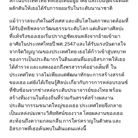
ลึกในประเทศไทย ที่ที่เธอเคยอยู่อาศัย และเป็นจุดเริ่มต้นที่
ผลักดันให้เธอได้รับการยอมรับในระดับนานาชาติ
แม้ว่าวาลจะเกิดในฝรั่งเศส และเติบโตในสภาพแวดล้อมที่
ได้รับอิทธิพลจากวัฒนธรรมระดับโลก แต่เส้นทางศิลปะ
ที่แท้จริงของเธอเริ่มปรากฏชัดเจนหลังจากย้ายเข้ามา
อาศัยในประเทศไทยปี พศ. 2547 และได้รับแรงบันดาลใจ
จากจิตวิญญาณของประเทศไทย เธอได้ก้าวเข้าสู่บทบาท
ของการเป็นประติมากรในดินแดนที่มอบอิสรภาพให้เธอ
ได้สำรวจ และแสดงออกถึงพรสวรรค์อย่างเต็มที่ ใน
ประเทศไทย วาลไม่เพียงแต่พัฒนาทักษะการสร้างสรรค์
ของเธอ แต่ยังได้เรียนรู้ศิลปะเกี่ยวกับการการหล่อบรอนซ์
ที่ซับซ้อนจากช่างหล่อระดับปรมาจารย์ของไทย พร้อม
สร้างทีมงานในท้องถิ่นที่ร่วมกันสรรค์สร้างผลงาน
ประติมากรรมขนาดใหญ่ของเธอ ประเทศไทยจึงกลาย
เป็นแหล่งบ่มเพาะวิสัยทัศน์ของวาล โดยผลงานของเธอ
สะท้อนถึงความกลมกลืน การใคร่ครวญในตัวตน และ
อิสรภาพที่เธอค้นพบในดินแดนแห่งนี้