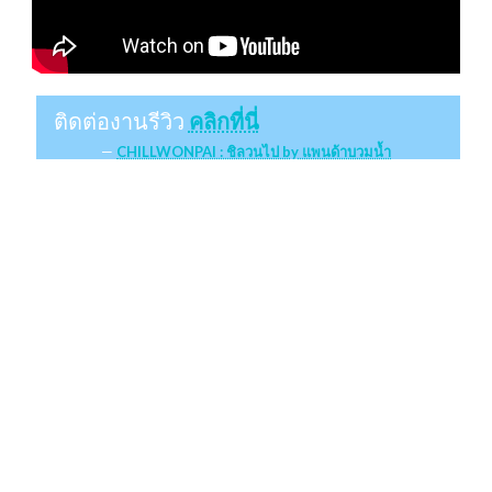
ติดต่องานรีวิว
คลิกที่นี่
CHILLWONPAI : ชิลวนไป by แพนด้าบวมน้ำ