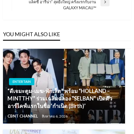
แล็คซี่ อารีน่า” สุดยิ่งใหญ่ ครั้งแรกกับงาน
Next
GALAXY MACAU™
Post
YOU MIGHT ALSO LIKE
ENTERTAIN
“ดีเจมะตูม-เมฆ-พิกเล็ต” พร้อม “HOLLAND –
MINTTHY” ร่วมเฉลิมฉลอง “SELBAN” เปิดตัว
อาร์ไคฟ์แรกในชื่อ ‘กำเนิด (Birth)’
CBNT CHANNEL
สิงหาคม 6, 2026