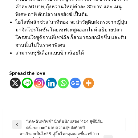
คำละ 60 บาท, กุ้งหวานใหญ่คำละ 30 บาท และ เมนู
พิเศษ อาทิ ตับปลา หอยสังฆ์ เป็นต้น
ไฮไลท์หลักช่วง ‘นาทีทอง’ จะนำวัตุดิบส่งตรงจากญี่ปุ่น
มาจัดโปรโมชั่น โดยเชฟจะพูดออกไมค์ อธิบายปลา
ใครสนใจซูชิจานที่เชฟถือ ก็สามารถยกมือขึ้น และรับ
จานนั้นไปในราคาพิเศษ
สามารถซูชิเลือกแบบข้าวน้อยได้
Spread the love
แนะแนว
“เต๋อ-ฉันทวิชช์” นำทีมนักแสดง “404 สุขีนิรัน
Previous
ดร์..run run” มอบความสุขส่งท้ายปี
เรื่อง
Post
มาเก๊าลุกเป็นไฟ! 9 คู่จิ้นไทยสุดฮอตขึ้นเวที “กา