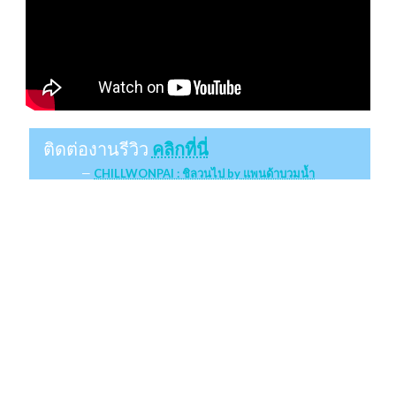
ติดต่องานรีวิว
คลิกที่นี่
CHILLWONPAI : ชิลวนไป by แพนด้าบวมน้ำ