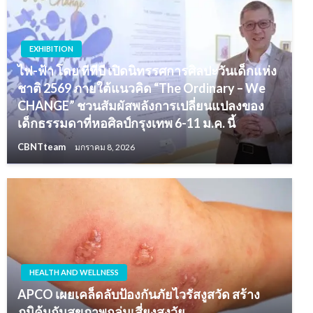
EXHIBITION
ไฟ-ฟ้า โดย ทีทีบี เปิดนิทรรศการศิลปะวันเด็กแห่ง
ชาติ 2569 ภายใต้แนวคิด “The Ordinary – We
CHANGE” ชวนสัมผัสพลังการเปลี่ยนแปลงของ
เด็กธรรมดาที่หอศิลป์กรุงเทพ 6-11 ม.ค. นี้
CBNTteam
มกราคม 8, 2026
HEALTH AND WELLNESS
APCO เผยเคล็ดลับป้องกันภัยไวรัสงูสวัด สร้าง
ภูมิคุ้มกันสุขภาพกลุ่มเสี่ยงสูงวัย