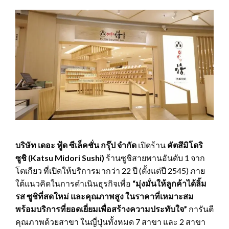
บริษัท เดอะ ฟู้ด ซีเล็คชั่น กรุ๊ป จำกัด
เปิดร้าน
คัตสึมิโดริ
ซูชิ (
Katsu Midori Sushi)
ร้านซูชิสายพานอันดับ 1 จาก
โตเกียว ที่เปิดให้บริการมากว่า 22 ปี (ตั้งแต่ปี 2545) ภาย
ใต้แนวคิดในการดำเนินธุรกิจเพื่อ
“มุ่งมั่นให้ลูกค้าได้ลิ้ม
รส ซูชิที่สดใหม่ และคุณภาพสูง ในราคาที่เหมาะสม
พร้อมบริการที่ยอดเยี่ยมเพื่อสร้างความประทับใจ”
การันตี
คุณภาพด้วยสาขา ในญี่ปุ่นทั้งหมด 7 สาขา และ 2 สาขา