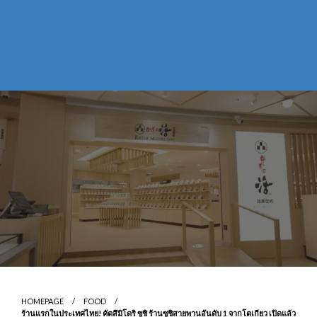
HOMEPAGE
FOOD
ร้านแรกในประเทศไทย! คัตสึมิโดริ ซูชิ ร้านซูชิสายพานอันดับ 1 จากโตเกียว เปิดแล้ว