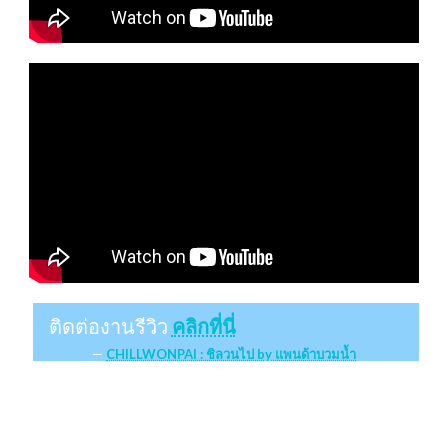
ติดต่องานรีวิว
คลิกที่นี่
CHILLWONPAI : ชิลวนไป by แพนด้าบวมน้ำ