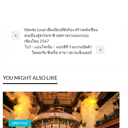
แนะแนว
Silently Loud เสียงเงียบที่ดังก้อง สร้างพลังเชื่อม
คนเมืองสู่ธรรมชาติ เทศกาลงานออกแบบ
เรื่อง
Previous
เชียงใหม่ 2567
Post
โบว์ – แอนโทเนีย – แอนชิลี ร่วมงานเปิดตัว
Next
วิคตอเรีย ซีเคร็ท สาขา สยามเซ็นเตอร์
Post
YOU MIGHT ALSO LIKE
LIFESTYLE