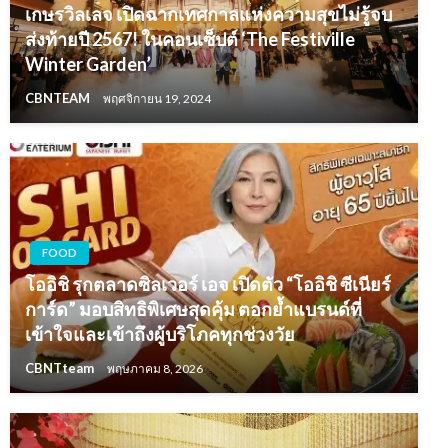
เกษรวิลเลจ เปิดฉากเทศกาลแห่งความสุขไม่รู้จบ
ส่งท้ายปี 2567! ในคอนเซ็ปต์ ‘The Festiville
Winter Garden’
CBNTEAM
พฤศจิกายน 19, 2024
FOOD
โออิชิ รุกตลาดซิลเวอร์ เอจ เปิดตัว “โออิชิ ซีเนียร์
การ์ด” มอบสิทธิพิเศษสุดคุ้ม ตอกย้ำแบรนด์ที่
เข้าใจและเข้าถึงผู้บริโภคทุกช่วงวัย
CBNTteam
พฤษภาคม 8, 2026