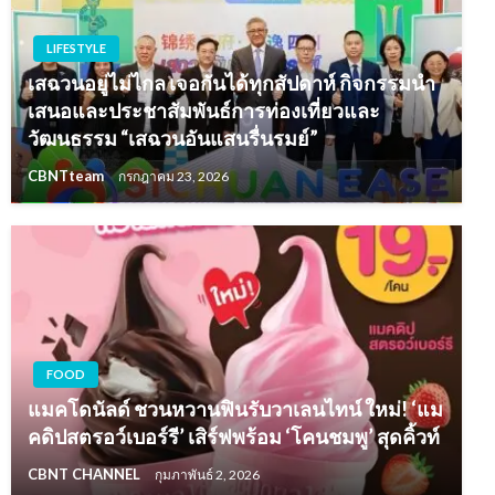
LIFESTYLE
เสฉวนอยู่ไม่ไกล เจอกันได้ทุกสัปดาห์ กิจกรรมนำ
เสนอและประชาสัมพันธ์การท่องเที่ยวและ
วัฒนธรรม “เสฉวนอันแสนรื่นรมย์”
CBNTteam
กรกฎาคม 23, 2026
FOOD
แมคโดนัลด์ ชวนหวานฟินรับวาเลนไทน์ ใหม่! ‘แม
คดิปสตรอว์เบอร์รี’ เสิร์ฟพร้อม ‘โคนชมพู’ สุดคิ้วท์
CBNT CHANNEL
กุมภาพันธ์ 2, 2026