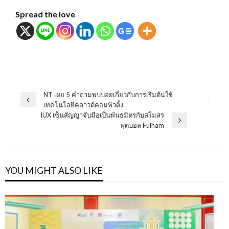
Spread the love
แนะแนว
NT เผย 5 คำถามพบบ่อยเกี่ยวกับการเริ่มต้นใช้
Previous
เทคโนโลยีคลาวด์คอมพิวติ้ง
เรื่อง
Post
IUX เซ็นสัญญาจับมือเป็นพันธมิตรกับสโมสร
Next
ฟุตบอล Fulham
Post
YOU MIGHT ALSO LIKE