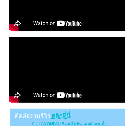
ติดต่องานรีวิว
คลิกที่นี่
CHILLWONPAI : ชิลวนไป by แพนด้าบวมน้ำ