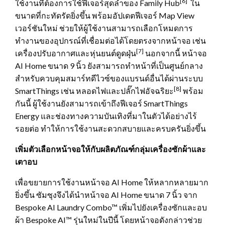
[6]
ใช้งานที่ต้องการใช้ฟีเจอร์สุดล้ำของ Family Hub
ใน
ขนาดที่กะทัดรัดยิ่งขึ้น พร้อมอัปเดตฟีเจอร์ Map View
เวอร์ชันใหม่ ช่วยให้ผู้ใช้งานสามารถเลือกโหมดการ
ทำงานของอุปกรณ์ที่เชื่อมต่อได้โดยตรงจากหน้าจอ เช่น
[7]
เครื่องปรับอากาศและหุ่นยนต์ดูดฝุ่น
นอกจากนี้ หน้าจอ
AI Home ขนาด 9 นิ้ว ยังสามารถทำหน้าที่เป็นศูนย์กลาง
สำหรับควบคุมสมาร์ทดีไวซ์ของแบรนด์อื่นได้ผ่านระบบ
[8]
SmartThings เช่น หลอดไฟและปลั๊กไฟอัจฉริยะ
พร้อม
กันนี้ ผู้ใช้งานยังสามารถเข้าถึงฟีเจอร์ SmartThings
Energy และช่องทางความบันเทิงที่มาในตัวได้อย่างไร้
รอยต่อ ทำให้การใช้งานสะดวกสบายและครบครันยิ่งขึ้น
เพิ่มตัวเลือกหน้าจอให้กับผลิตภัณฑ์กลุ่มเครื่องซักผ้าและ
เตาอบ
เพื่อขยายการใช้งานหน้าจอ AI Home ให้หลากหลายมาก
ยิ่งขึ้น ซัมซุงจึงได้นำหน้าจอ AI Home ขนาด 7 นิ้ว จาก
Bespoke AI Laundry Combo™ เพิ่มไปยังเครื่องซักและอบ
ผ้า Bespoke AI™ รุ่นใหม่ในปีนี้ โดยหน้าจอดังกล่าวช่วย