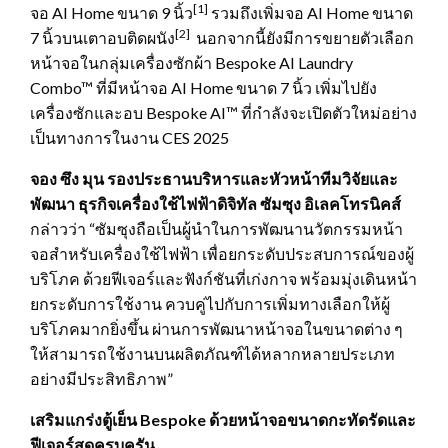
[1]
จอ AI Home ขนาด 9 นิ้ว
รวมถึงเพิ่มจอ AI Home ขนาด
[2]
7 นิ้วบนเตาอบติดผนัง
นอกจากนี้ยังมีการขยายตัวเลือก
หน้าจอในกลุ่มเครื่องซักผ้า Bespoke AI Laundry
Combo™ ที่มีหน้าจอ AI Home ขนาด 7 นิ้ว เพิ่มไปยัง
เครื่องซักและอบ Bespoke AI™ ที่กำลังจะเปิดตัวใหม่อย่าง
เป็นทางการในงาน CES 2025
จอง ซึง มุน รองประธานบริหารและหัวหน้าทีมวิจัยและ
พัฒนา ธุรกิจเครื่องใช้ไฟฟ้าดิจิทัล ซัมซุง อิเลคโทรนิคส์
กล่าวว่า “ซัมซุงถือเป็นผู้นำในการพัฒนานวัตกรรมหน้า
จอสำหรับเครื่องใช้ไฟฟ้า เพื่อยกระดับประสบการณ์ของผู้
บริโภค ด้วยฟีเจอร์และฟังก์ชันที่เก่งกาจ พร้อมมุ่งเดินหน้า
ยกระดับการใช้งาน ควบคู่ไปกับการเพิ่มทางเลือกให้ผู้
บริโภคมากยิ่งขึ้น ผ่านการพัฒนาหน้าจอในขนาดต่าง ๆ
ให้สามารถใช้งานบนผลิตภัณฑ์ได้หลากหลายประเภท
อย่างมีประสิทธิภาพ”
เสริมแกร่งตู้เย็น
Bespoke ด้วยหน้าจอขนาดกะทัดรัดและ
ฟีเจอร์สุดครบครัน