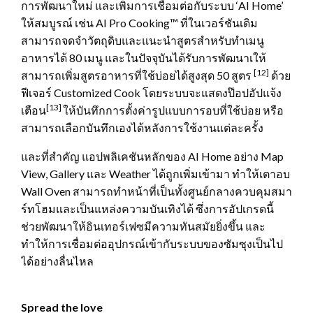
การพัฒนาใหม่ และเพิ่มการเชื่อมต่อกับระบบ ‘AI Home’
ให้สมบูรณ์ เช่น AI Pro Cooking™ ที่ในเวอร์ชันเดิม
สามารถจดจำวัตถุดิบและแนะนำสูตรสำหรับทำเมนู
อาหารได้ 80 เมนู และในปัจจุบันได้รับการพัฒนาเให้
[12]
สามารถเพิ่มสูตรอาหารที่ใช้บ่อยได้สูงสุด 50 สูตร
ด้วย
ฟีเจอร์ Customized Cook โดยระบบจะแสดงป๊อปอัปแจ้ง
[13]
เตือน
ให้บันทึกการตั้งค่ารูปแบบการอบที่ใช้บ่อย หรือ
สามารถเลือกบันทึกเองได้หลังการใช้งานแต่ละครั้ง
และที่สำคัญ แอปพลิเคชันหลักของ AI Home อย่าง Map
View, Gallery และ Weather ได้ถูกเพิ่มเข้ามา ทำให้เตาอบ
Wall Oven สามารถทำหน้าที่เป็นทั้งศูนย์กลางควบคุมสมา
ร์ทโฮมและเป็นแหล่งความบันเทิงได้ ซึ่งการอัปเกรดนี้
ช่วยพัฒนาให้อินเทอร์เฟซมีความทันสมัยยิ่งขึ้น และ
ทำให้การเชื่อมต่ออุปกรณ์เข้ากับระบบของซัมซุงเป็นไป
ได้อย่างลื่นไหล
Spread the love