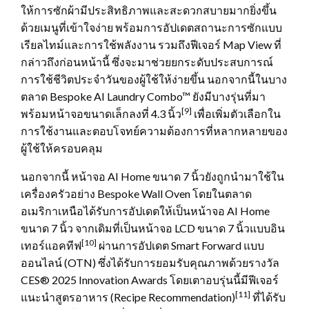
ให้การซักผ้ามีประสิทธิภาพและสะดวกสบายมากยิ่งขึ้น
ด้วยเมนูที่เข้าใจง่าย พร้อมการอัปเดตสถานะการซักแบบ
เรียลไทม์และการใช้พลังงาน รวมถึงฟีเจอร์ Map View ที่
กล่าวถึงก่อนหน้านี้ ซึ่งจะมาช่วยยกระดับประสบการณ์
การใช้ชีวิตประจำวันของผู้ใช้ให้ง่ายขึ้น นอกจากนี้ในบาง
ตลาด Bespoke AI Laundry Combo™ ยังมีบางรุ่นที่มา
[9]
พร้อมหน้าจอขนาดเล็กลงที่ 4.3 นิ้ว
เพื่อเพิ่มตัวเลือกใน
การใช้งานและตอบโจทย์ความต้องการที่หลากหลายของ
ผู้ใช้ให้ครอบคลุม
นอกจากนี้ หน้าจอ AI Home ขนาด 7 นิ้วยังถูกนำมาใช้ใน
เครื่องครัวอย่าง Bespoke Wall Oven โดยในตลาด
อเมริกาเหนือได้รับการอัปเดตให้เป็นหน้าจอ AI Home
ขนาด 7 นิ้ว จากเดิมที่เป็นหน้าจอ LCD ขนาด 7 นิ้วแบบอิน
[10]
เทอร์แอคทีฟ
ผ่านการอัปเดต Smart Forward แบบ
ออนไลน์ (OTN) ซึ่งได้รับการยอมรับคุณภาพด้วยรางวัล
CES® 2025 Innovation Awards โดยเตาอบรุ่นนี้มีฟีเจอร์
[11]
แนะนำสูตรอาหาร (Recipe Recommendation)
ที่ได้รับ