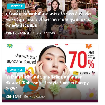
LIFESTYLE
กูร์เมต์ มาร์เก็ต จับมือ วาสนา สร้างสรรค์กระเช้า
ของขวัญ ถ่ายทอดเรื่องราวความอบอุ่น ผ่านงาน
หัตถศิลป์ร่วมสมัย
CBNT CHANNEL
ธันวาคม 26, 2025
LIFESTYLE
โรบินสันไลฟ์สไตล์ ปลุกพลังช้อป สนุกตลอด
ซัมเมอร์ “Robinson Lifestyle Summer Energy
2025”
CBNTEAM
มีนาคม 17, 2025