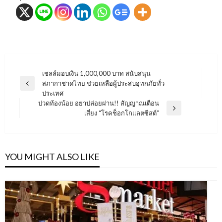
แนะแนว
เชลล์มอบเงิน 1,000,000 บาท สนับสนุน
สภากาชาดไทย ช่วยเหลือผู้ประสบอุทกภัยทั่ว
เรื่อง
Previous
ประเทศ
Post
ปวดท้องน้อย อย่าปล่อยผ่าน!! สัญญาณเตือน
Next
เสี่ยง “โรคช็อกโกแลตซีสต์”
Post
YOU MIGHT ALSO LIKE