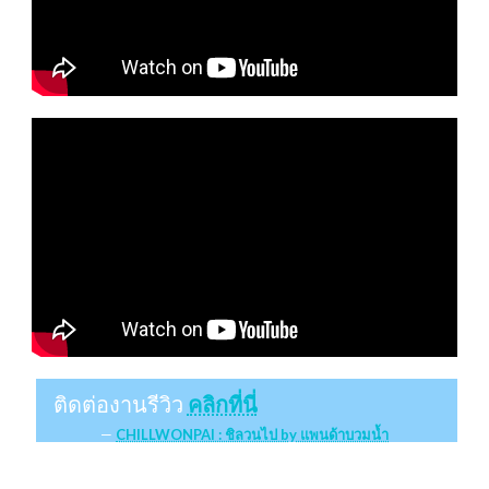
ติดต่องานรีวิว
คลิกที่นี่
CHILLWONPAI : ชิลวนไป by แพนด้าบวมน้ำ