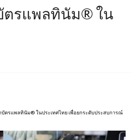
กบัตรแพลทินัม® ใน
าชิกบัตรแพลทินัม® ในประเทศไทย เพื่อยกระดับประสบการณ์