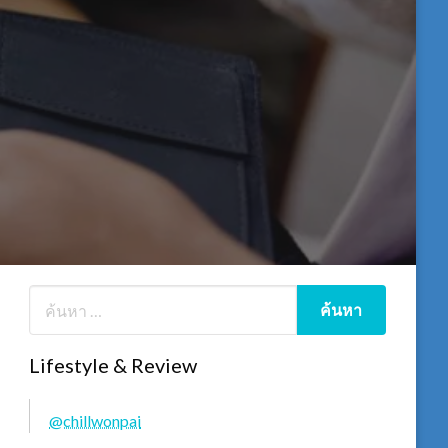
Lifestyle & Review
@chillwonpai