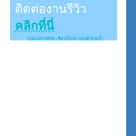
ติดต่องานรีวิว
คลิกที่นี่
CHILLWONPAI : ชิลวนไป by แพนด้าบวมน้ำ