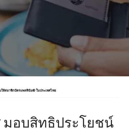
เติมให้สมาชิกบัตรแพลทินัม® ในประเทศไทย
รส มอบสิทธิประโยชน์