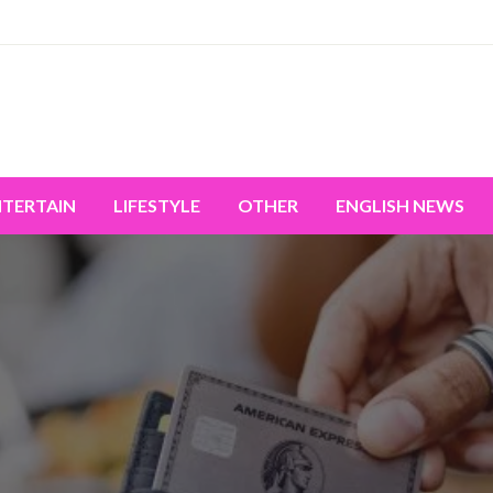
miss the world's movement.
NTERTAIN
LIFESTYLE
OTHER
ENGLISH NEWS