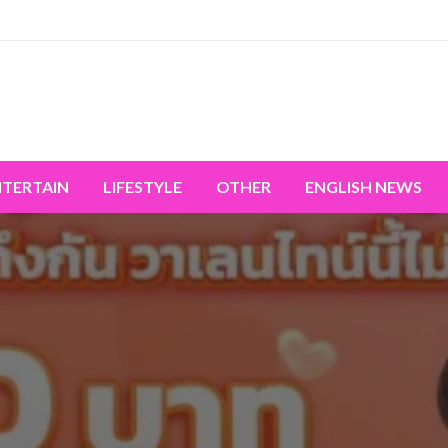
miss the world's movement.
NTERTAIN
LIFESTYLE
OTHER
ENGLISH NEWS