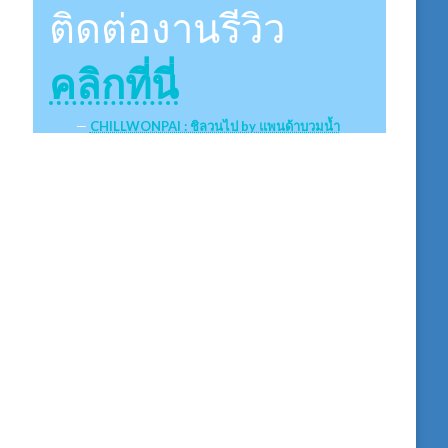
ติดต่องานรีวิว
คลิกที่นี่
CHILLWONPAI : ชิลวนไป by แพนด้าบวมน้ำ