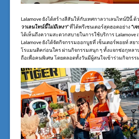
Lalamove ยังได้สร้างสีสันให้กับเทศกาลวาเลนไทน์ปีนี้
วาเลนไทน์นี้ไม่มีเหงา”
ที่ได้พรีเซนเตอร์สุดฮอตอย่าง
“เจ
ได้เห็นถึงความสะดวกสบายในการใช้บริการ Lalamove เพื
Lalamove ยังได้จัดกิจกรรมออกบูธที่ เซ็นเตอร์พอยท์ สยา
โรแมนติคก่อนใคร ผ่านกิจกรรมสนุก ๆ ทั้งแจกช่อกุหลา
ถือเพื่อคนพิเศษ โดยตลอดทั้งวันมีผู้สนใจเข้าร่วมกิจกร