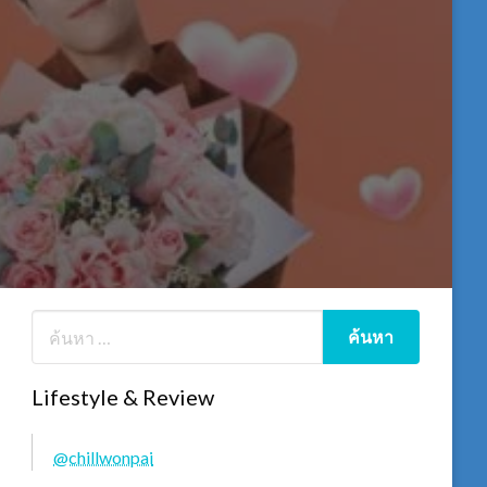
Lifestyle & Review
@chillwonpai