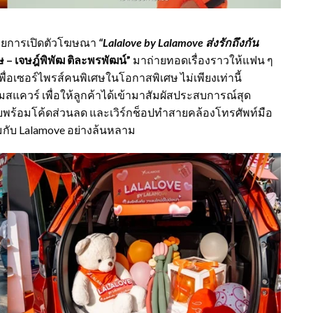
 ด้วยการเปิดตัวโฆษณา
“Lalalove by Lalamove ส่งรักถึงกัน
ษ – เจษฎ์พิพัฒ ติละพรพัฒน์”
มาถ่ายทอดเรื่องราวให้แฟน ๆ
่อเซอร์ไพรส์คนพิเศษในโอกาสพิเศษ ไม่เพียงเท่านี้
มสแควร์ เพื่อให้ลูกค้าได้เข้ามาสัมผัสประสบการณ์สุด
บพร้อมโค้ดส่วนลด และเวิร์กช็อปทำสายคล้องโทรศัพท์มือ
รมกับ Lalamove อย่างล้นหลาม