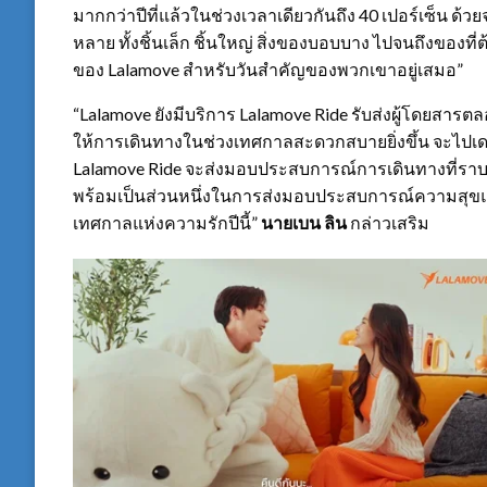
มากกว่าปีที่แล้วในช่วงเวลาเดียวกันถึง 40 เปอร์เซ็น ด้ว
หลาย ทั้งชิ้นเล็ก ชิ้นใหญ่ สิ่งของบอบบาง ไปจนถึงของที่
ของ Lalamove สำหรับวันสำคัญของพวกเขาอยู่เสมอ”
“Lalamove ยังมีบริการ Lalamove Ride รับส่งผู้โดยสารตลอ
ให้การเดินทางในช่วงเทศกาลสะดวกสบายยิ่งขึ้น จะไปเดท 
Lalamove Ride จะส่งมอบประสบการณ์การเดินทางที่ราบ
พร้อมเป็นส่วนหนึ่งในการส่งมอบประสบการณ์ความสุข
เทศกาลแห่งความรักปีนี้”
นายเบน ลิน
กล่าวเสริม