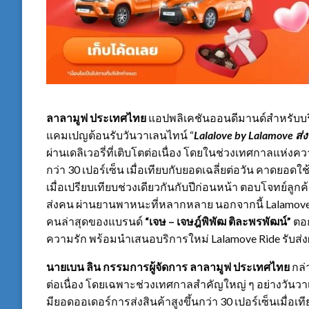
ลาลามูฟ ประเทศไทย
แอปพลิเคชันออนดีมานด์สำหรับบริ
แคมเปญต้อนรับวันวาเลนไทน์ “
Lalalove by Lalamove ส่ง
ผ่านเดลิเวอรี่ที่เติบโตต่อเนื่อง โดยในช่วงเทศกาลแห่งคว
กว่า 30 เปอร์เซ็น เมื่อเทียบกับยอดเฉลี่ยต่อวัน คาดยอดใ
เมื่อเปรียบเทียบช่วงเดียวกันกับปีก่อนหน้า ตอบโจทย์ลูกค้า
ส่งคน ผ่านยานพาหนะที่หลากหลาย นอกจากนี้ Lalamove
คนล่าสุดของแบรนด์
“เจษ – เจษฎ์พิพัฒ ติละพรพัฒน์”
ตอก
ความรัก พร้อมนำเสนอบริการใหม่ Lalamove Ride รับส่ง
นายเบน ลิน กรรมการผู้จัดการ ลาลามูฟ ประเทศไทย
กล่
ต่อเนื่อง โดยเฉพาะช่วงเทศกาลสำคัญใหญ่ ๆ อย่างวันว
มียอดออเดอร์การส่งสินค้าสูงขึ้นกว่า 30 เปอร์เซ็นเมื่อเที