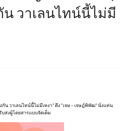
ัน วาเลนไทน์นี้ไม่มี
ัน วาเลนไทน์นี้ไม่มีเหงา” ดึง “เจษ – เจษฎ์พิพัฒ” นั่งแท่น
บส่งผู้โดยสารแบบจัดเต็ม