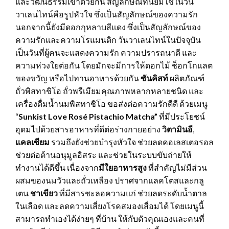
และวัฒนธรรมเข้าด้วยกัน สัญลักษณ์ที่นิยมใช้ในวัน
วาเลนไทน์คือรูปหัวใจ ซึ่งเป็นสัญลักษณ์ของความรัก
นอกจากนี้ยังมีดอกกุหลาบสีแดง ซึ่งเป็นสัญลักษณ์ของ
ความรักและความโรแมนติก วันวาเลนไทน์ในปัจจุบัน
เป็นวันที่ผู้คนจะแสดงความรัก ความปรารถนาดี และ
ความห่วงใยต่อกัน โดยมักจะมีการให้ดอกไม้ ช็อกโกแลต
ของขวัญ หรือไปทานอาหารด้วยกัน
ซันคิสท์
ผลิตภัณฑ์
ถั่วพิสทาชิโอ ถั่วพรีเมียมคุณภาพหลากหลายชนิด และ
เครื่องดื่มน้ำนมพิสทาชิโอ ขอส่งต่อความรักดีดี ด้วยเมนู
“
Sunkist Love Rosé Pistachio Matcha”
ที่มีประโยชน์
อุดมไปด้วยสารอาหารที่ดีต่อร่างกายอย่าง
วิตามินอี
,
แคลเซียม
รวมถึงยังช่วยบำรุงหัวใจ ช่วยลดคอเลสเตอรอล
ช่วยต่อต้านอนุมูลอิสระ และช่วยในระบบขับถ่ายให้
ทำงานได้ดีขึ้น เนื่องจาก
มีใยอาหารสูง
ที่สำคัญไม่มีส่วน
ผสมของนมวัวและถั่วเหลือง ปราศจากแลคโตสและกลู
เตน
ชาเขียว
ที่มีสารชะลอความแก่ ช่วยลดระดับน้ำตาล
ในเลือด และลดความเสี่ยงโรคสมองเสื่อมได้ โดยเมนูนี้
สามารถทำเองได้ง่ายๆ ที่บ้าน ให้กับตัวคุณเองและคนที่