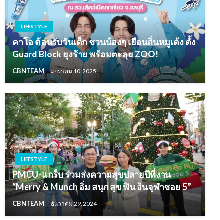
LIFESTYLE
คาโอ ต้อนรับวันเด็ก ชวนน้องๆ เยือนถิ่นหมูเด้ง ตั้ง
Guard Block ยุงร้าย พร้อมตะลุย ZOO!
CBNTEAM
มกราคม 10, 2025
LIFESTYLE
PMCU-แกร็บ ร่วมส่งความสุขปลายปีที่งาน
“Merry & Munch อิ่ม สนุก สุข ฟิน อินจุฬาซอย 5”
CBNTEAM
ธันวาคม 29, 2024