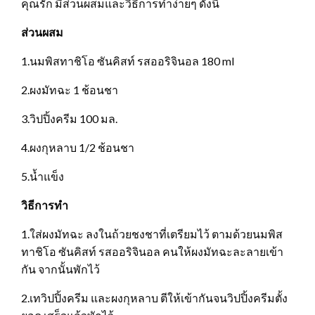
คุณรัก มีส่วนผสมและวิธีการทำง่ายๆ ดังนี้
ส่วนผสม
1.นมพิสทาชิโอ ซันคิสท์ รสออริจินอล 180 ml
2.ผงมัทฉะ 1 ช้อนชา
3.วิปปิ้งครีม 100 มล.
4.ผงกุหลาบ 1/2 ช้อนชา
5.น้ำแข็ง
วิธีการทำ
1.ใส่ผงมัทฉะ ลงในถ้วยชงชาที่เตรียมไว้ ตามด้วยนมพิส
ทาชิโอ ซันคิสท์ รสออริจินอล คนให้ผงมัทฉะละลายเข้า
กัน จากนั้นพักไว้
2.เทวิปปิ้งครีม และผงกุหลาบ ตีให้เข้ากันจนวิปปิ้งครีมตั้ง