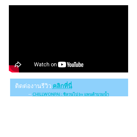
ติดต่องานรีวิว
คลิกที่นี่
CHILLWONPAI : ชิลวนไป by แพนด้าบวมน้ำ