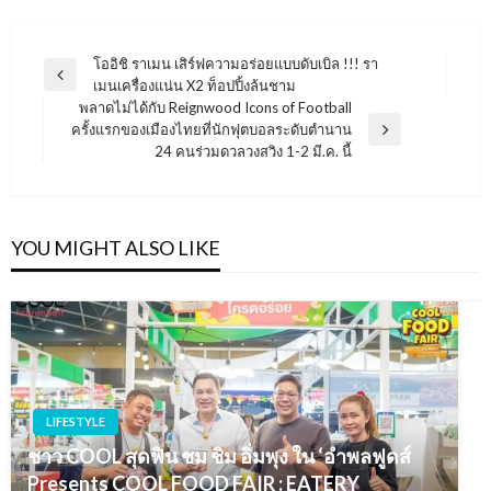
แนะแนว
โออิชิ ราเมน เสิร์ฟความอร่อยแบบดับเบิล !!! รา
Previous
เมนเครื่องแน่น X2 ท็อปปิ้งล้นชาม
เรื่อง
Post
พลาดไม่ได้กับ Reignwood Icons of Football
ครั้งแรกของเมืองไทยที่นักฟุตบอลระดับตำนาน
Next
24 คนร่วมดวลวงสวิง 1-2 มี.ค. นี้
Post
YOU MIGHT ALSO LIKE
LIFESTYLE
ชาว COOL สุดฟิน ชม ชิม อิ่มพุง ใน ‘อำพลฟูดส์
Presents COOL FOOD FAIR : EATERY